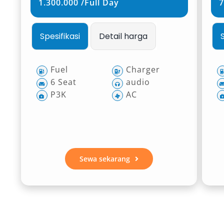
1.300.000 /Full Day
7
Spesifikasi
Detail harga
Fuel
Charger
6 Seat
audio
P3K
AC
Sewa sekarang