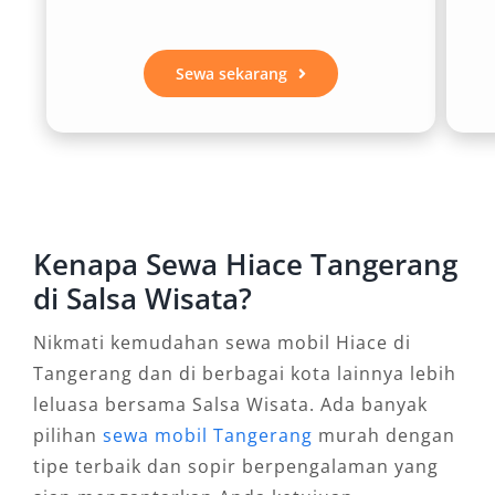
layanan seperti sewa Hiace ke luar kota
Tangerang atau transportasi antar jemput
Bandara Soekarno–Hatta dan Stasiun.
Sewa sekarang
2. Hemat Biaya Perjalanan
Rombongan
Dibandingkan menyewa beberapa mobil kecil,
menggunakan satu unit Hiace untuk perjalanan
Kenapa Sewa Hiace Tangerang
kelompok tentu lebih efisien secara finansial.
di Salsa Wisata?
Dengan sistem tarif harian 24 jam, bulanan,
Nikmati kemudahan sewa mobil Hiace di
atau bahkan perjalanan pulang pergi, Anda
Tangerang dan di berbagai kota lainnya lebih
bisa menekan biaya operasional tanpa
leluasa bersama Salsa Wisata. Ada banyak
mengorbankan kenyamanan.
pilihan
sewa mobil Tangerang
murah dengan
3. Pilihan Armada Terbaru dan
tipe terbaik dan sopir berpengalaman yang