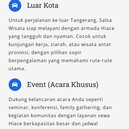
varian Premio, Commuter tetap unggul dari
Luar Kota
sisi fungsionalitas dan harga yang lebih
ekonomis.
Untuk perjalanan ke luar Tangerang, Salsa
Wisata siap melayani dengan armada Hiace
Keunggulan:
yang tangguh dan nyaman. Cocok untuk
kunjungan kerja, ziarah, atau wisata antar
Kapasitas besar ideal untuk rombongan
provinsi, dengan pilihan sopir
Tarif sewa lebih terjangkau
berpengalaman yang memahami rute-rute
Sangat fleksibel untuk berbagai kebutuhan
utama.
transportasi
Cocok untuk sistem sewa harian, bulanan,
Event (Acara Khusus)
maupun lepas kunci
Dengan menawarkan tiga varian HiAce terbaik
Dukung kelancaran acara Anda seperti
—HiAce Premio, HiAce Premio Luxury, dan
seminar, konferensi, family gathering, dan
HiAce Commuter—kami memberikan
kegiatan komunitas dengan layanan sewa
keleluasaan bagi pelanggan untuk memilih
Hiace berkapasitas besar dan jadwal