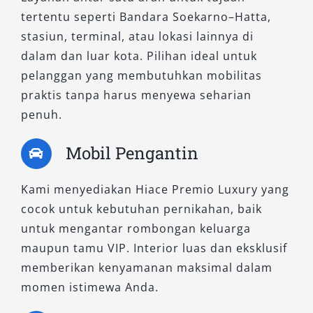
Suasana interior lebih private dan nyaman
tertentu seperti Bandara Soekarno–Hatta,
Sangat cocok untuk layanan rental Hiace
stasiun, terminal, atau lokasi lainnya di
Tangerang dengan sopir profesional
dalam dan luar kota. Pilihan ideal untuk
Memberikan pengalaman berkendara
pelanggan yang membutuhkan mobilitas
berkelas
praktis tanpa harus menyewa seharian
penuh.
3. HiAce Commuter
Mobil Pengantin
Sebagai varian paling fungsional, HiAce
Commuter tetap menjadi pilihan favorit banyak
Kami menyediakan Hiace Premio Luxury yang
pelanggan. Mobil ini memiliki kapasitas hingga
cocok untuk kebutuhan pernikahan, baik
15 penumpang dengan pengaturan tempat
untuk mengantar rombongan keluarga
duduk yang efisien, cocok untuk berbagai
maupun tamu VIP. Interior luas dan eksklusif
kegiatan seperti drop off bandara, event
memberikan kenyamanan maksimal dalam
perusahaan, hingga kunjungan sekolah.
momen istimewa Anda.
Walaupun lebih sederhana dibandingkan