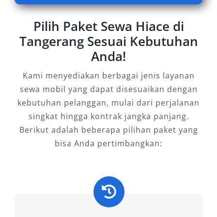
Bagi Anda yang membutuhkan solusi
Pilih Paket Sewa Hiace di
transportasi berkelas untuk kegiatan bersama
Tangerang Sesuai Kebutuhan
keluarga, komunitas, atau tim perusahaan,
Anda!
rental mobil Hiace Tangerang di Salsa Wisata
adalah pilihan bijak. Pesan sekarang dan
Kami menyediakan berbagai jenis layanan
rasakan kemudahan serta kenyamanan yang
sewa mobil yang dapat disesuaikan dengan
sesungguhnya dalam setiap perjalanan Anda.
kebutuhan pelanggan, mulai dari perjalanan
singkat hingga kontrak jangka panjang.
Tipe Mobil Hiace yang Kami
Berikut adalah beberapa pilihan paket yang
Sewakan
bisa Anda pertimbangkan:
Dalam dunia transportasi modern, kebutuhan
akan kendaraan berkapasitas besar yang tetap
mengedepankan kenyamanan dan efisiensi
menjadi sangat penting, terutama untuk