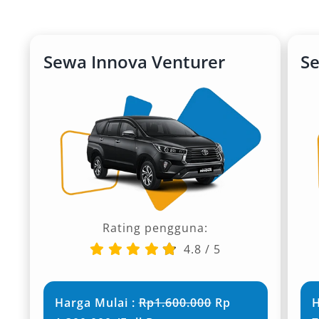
Sewa Innova Venturer
S
Rating pengguna:
4.8
/
5
Harga Mulai :
Rp1.600.000
Rp
H