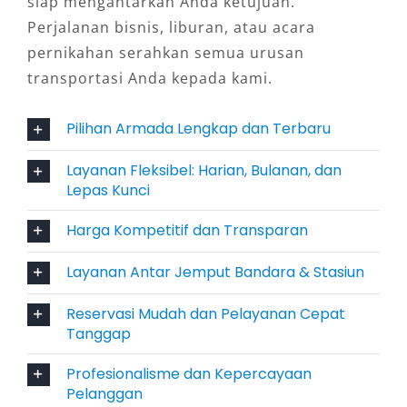
Terawat
siap mengantarkan Anda ketujuan.
Perjalanan bisnis, liburan, atau acara
Penyedia layanan profesional seperti Salsa
pernikahan serahkan semua urusan
Wisata selalu menghadirkan unit Hiace Premio
transportasi Anda kepada kami.
terbaru maupun Hiace Commuter yang rutin
diservis dan dijaga kebersihannya. Hal ini
Pilihan Armada Lengkap dan Terbaru
memberikan rasa aman dan percaya diri bagi
Layanan Fleksibel: Harian, Bulanan, dan
penumpang selama perjalanan.
Lepas Kunci
4. Fleksibel untuk Beragam
Harga Kompetitif dan Transparan
Kebutuhan
Layanan Antar Jemput Bandara & Stasiun
Hiace sangat serbaguna. Cocok digunakan
Reservasi Mudah dan Pelayanan Cepat
untuk rental Hiace Tangerang murah saat
Tanggap
liburan keluarga besar, kunjungan kerja tim
Profesionalisme dan Kepercayaan
perusahaan, hingga perjalanan wisata religi.
Pelanggan
Kemudahan memilih layanan dengan sopir