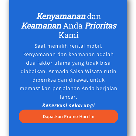
Salsa Wisata menawarkan harga rental Hiace
Kenyamanan
dan
Tangerang yang bersaing tanpa mengurangi
kualitas layanan. Transaksi yang transparan,
Keamanan
Anda
Prioritas
fasilitas lengkap, serta dukungan pelanggan
Kami
yang responsif memastikan Anda mendapatkan
Saat memilih rental mobil,
pengalaman sewa kendaraan terbaik.
kenyamanan dan keamanan adalah
dua faktor utama yang tidak bisa
Dengan tingginya kebutuhan transportasi di
diabaikan. Armada Salsa Wisata rutin
kawasan urban seperti Tangerang, tidak
diperiksa dan dirawat untuk
mengherankan jika permintaan terhadap sewa
memastikan perjalanan Anda berjalan
mobil Hiace Tangerang terus meningkat. Faktor
lancar.
kenyamanan, daya tampung besar, efisiensi
Reservasi sekarang!
biaya, dan pelayanan profesional menjadi
alasan utama mengapa Hiace dipilih sebagai
Dapatkan Promo Hari Ini
kendaraan andalan untuk berbagai aktivitas
perjalanan.