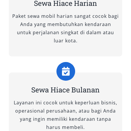
perjalanan bersama rombongan. Di Salsa
Sewa Hiace Harian
Wisata, kami memahami kebutuhan tersebut
Paket sewa mobil harian sangat cocok bagi
dan menghadirkan pilihan rental mobil Hiace
Anda yang membutuhkan kendaraan
berkualitas tinggi. Setiap unit yang kami
untuk perjalanan singkat di dalam atau
sewakan telah melalui proses perawatan
luar kota.
berkala, siap digunakan untuk berbagai
keperluan—baik wisata keluarga, perjalanan
bisnis, hingga antar jemput bandara atau
stasiun. Berikut adalah tipe mobil Hiace yang
kami sewakan:
1. HiAce Premio
Sewa Hiace Bulanan
Layanan ini cocok untuk keperluan bisnis,
HiAce Premio adalah varian yang dirancang
operasional perusahaan, atau bagi Anda
dengan tampilan lebih elegan dan fitur kabin
yang ingin memiliki kendaraan tanpa
modern. Mobil ini mampu menampung hingga
harus membeli.
14 penumpang dengan konfigurasi tempat