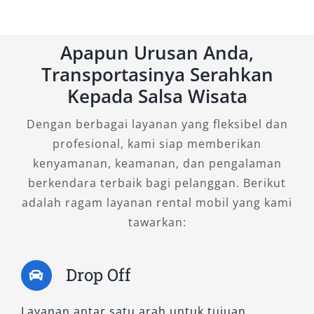
2. HiAce Premio Luxury
Apapun Urusan Anda,
Untuk Anda yang menginginkan kemewahan
Transportasinya Serahkan
ekstra dalam perjalanan, HiAce Premio Luxury
Kepada Salsa Wisata
adalah pilihan terbaik. Tipe ini dirancang
khusus dengan fitur interior eksklusif seperti
Dengan berbagai layanan yang fleksibel dan
captain seat, meja lipat, ambient lighting, dan
profesional, kami siap memberikan
material jok premium. Unit ini sangat ideal
kenyamanan, keamanan, dan pengalaman
digunakan untuk perjalanan VIP, tamu
berkendara terbaik bagi pelanggan. Berikut
istimewa perusahaan, atau kebutuhan keluarga
adalah ragam layanan rental mobil yang kami
besar yang ingin kenyamanan optimal.
tawarkan:
Keunggulan:
Drop Off
Fasilitas kabin mewah setara MPV
eksekutif
Layanan antar satu arah untuk tujuan