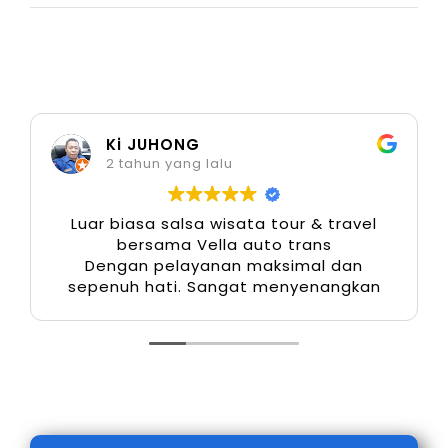
profesional atau lepas kunci menjadi nilai
tambah tersendiri.
5. Layanan Antar Jemput Terdekat
Ki JUHONG
Sistem penjemputan fleksibel menjadi
2 tahun yang lalu
keunggulan penting. Anda dapat memesan
layanan antar jemput langsung dari lokasi
Luar biasa salsa wisata tour & travel
bersama Vella auto trans
terdekat menuju Bandara Soekarno–Hatta,
Dengan pelayanan maksimal dan
hotel, stasiun, atau tempat wisata di wilayah
sepenuh hati. Sangat menyenangkan
Jabodetabek. Hal ini menghemat waktu dan
mendukung kelancaran perjalanan.
6. Harga Kompetitif dengan
Pelayanan Berkualitas