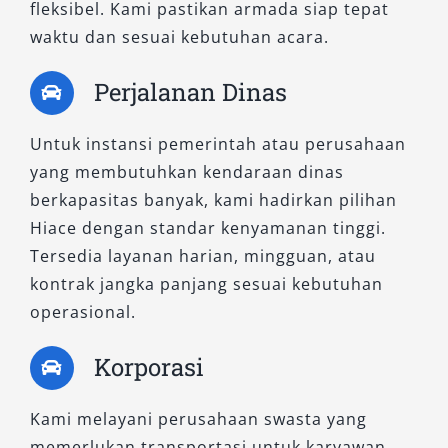
kendaraan sesuai kebutuhan dan kenyamanan.
fleksibel. Kami pastikan armada siap tepat
Baik untuk rental Hiace Tangerang murah
waktu dan sesuai kebutuhan acara.
maupun penggunaan eksklusif, semua unit di
Perjalanan Dinas
Salsa Wisata tersedia dalam kondisi prima dan
siap mendukung kelancaran perjalanan Anda.
Untuk instansi pemerintah atau perusahaan
Segera hubungi tim kami untuk pemesanan
yang membutuhkan kendaraan dinas
dan konsultasi tipe kendaraan yang paling
berkapasitas banyak, kami hadirkan pilihan
sesuai. Salsa Wisata, solusi terpercaya untuk
Hiace dengan standar kenyamanan tinggi.
kebutuhan transportasi berkualitas di
Tersedia layanan harian, mingguan, atau
Tangerang.
kontrak jangka panjang sesuai kebutuhan
operasional.
Korporasi
Kami melayani perusahaan swasta yang
memerlukan transportasi untuk karyawan,