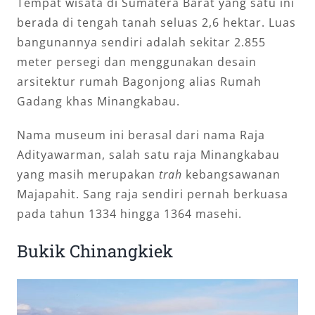
Tempat wisata di Sumatera Barat yang satu ini
berada di tengah tanah seluas 2,6 hektar. Luas
bangunannya sendiri adalah sekitar 2.855
meter persegi dan menggunakan desain
arsitektur rumah Bagonjong alias Rumah
Gadang khas Minangkabau.
Nama museum ini berasal dari nama Raja
Adityawarman, salah satu raja Minangkabau
yang masih merupakan
trah
kebangsawanan
Majapahit. Sang raja sendiri pernah berkuasa
pada tahun 1334 hingga 1364 masehi.
Bukik Chinangkiek