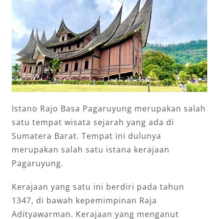
Istano Rajo Basa Pagaruyung merupakan salah
satu tempat wisata sejarah yang ada di
Sumatera Barat. Tempat ini dulunya
merupakan salah satu istana kerajaan
Pagaruyung.
Kerajaan yang satu ini berdiri pada tahun
1347, di bawah kepemimpinan Raja
Adityawarman. Kerajaan yang menganut