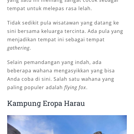
tempat untuk melepas rasa lelah.
Tidak sedikit pula wisatawan yang datang ke
sini bersama keluarga tercinta. Ada pula yang
menjadikan tempat ini sebagai tempat
gathering
.
Selain pemandangan yang indah, ada
beberapa wahana mengasyikkan yang bisa
Anda coba di sini. Salah satu wahana yang
paling populer adalah
flying fox
.
Kampung Eropa Harau