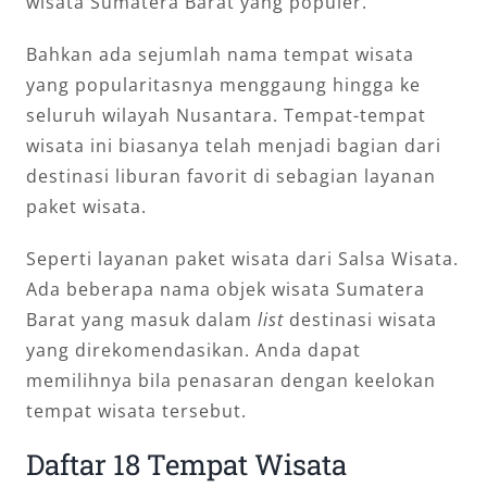
wisata Sumatera Barat yang populer.
Bahkan ada sejumlah nama tempat wisata
yang popularitasnya menggaung hingga ke
seluruh wilayah Nusantara. Tempat-tempat
wisata ini biasanya telah menjadi bagian dari
destinasi liburan favorit di sebagian layanan
paket wisata.
Seperti layanan paket wisata dari Salsa Wisata.
Ada beberapa nama objek wisata Sumatera
Barat yang masuk dalam
list
destinasi wisata
yang direkomendasikan. Anda dapat
memilihnya bila penasaran dengan keelokan
tempat wisata tersebut.
Daftar 18 Tempat Wisata