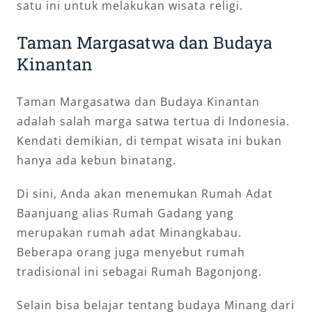
satu ini untuk melakukan wisata religi.
Taman Margasatwa dan Budaya
Kinantan
Taman Margasatwa dan Budaya Kinantan
adalah salah marga satwa tertua di Indonesia.
Kendati demikian, di tempat wisata ini bukan
hanya ada kebun binatang.
Di sini, Anda akan menemukan Rumah Adat
Baanjuang alias Rumah Gadang yang
merupakan rumah adat Minangkabau.
Beberapa orang juga menyebut rumah
tradisional ini sebagai Rumah Bagonjong.
Selain bisa belajar tentang budaya Minang dari