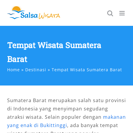
Skip
to
content
Tempat Wisata Sumatera
Barat
Home
Destinasi
Tempat Wisata Sumatera Barat
Sumatera Barat merupakan salah satu provinsi
di Indonesia yang menyimpan segudang
atraksi wisata. Selain populer dengan
makanan
yang enak di Bukittinggi
, ada banyak tempat