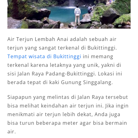
Air Terjun Lembah Anai adalah sebuah air
terjun yang sangat terkenal di Bukittinggi.
Tempat wisata di Bukittinggi
ini memang
terkenal karena letaknya yang unik, yakni di
sisi Jalan Raya Padang-Bukittinggi. Lokasi ini
berada tepat di kaki Gunung Singgalang.
Siapapun yang melintas di Jalan Raya tersebut
bisa melihat keindahan air terjun ini. Jika ingin
menikmati air terjun lebih dekat, Anda juga
bisa turun beberapa meter agar bisa bermain
air.