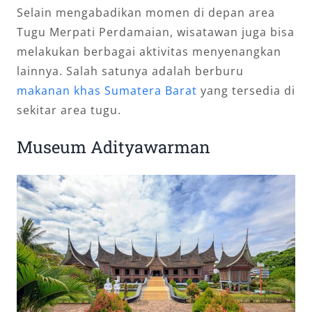
Selain mengabadikan momen di depan area
Tugu Merpati Perdamaian, wisatawan juga bisa
melakukan berbagai aktivitas menyenangkan
lainnya. Salah satunya adalah berburu
makanan khas Sumatera Barat
yang tersedia di
sekitar area tugu.
Museum Adityawarman