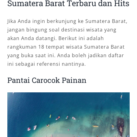
Sumatera Barat Terbaru dan Hits
Jika Anda ingin berkunjung ke Sumatera Barat,
jangan bingung soal destinasi wisata yang
akan Anda datangi. Berikut ini adalah
rangkuman 18 tempat wisata Sumatera Barat
yang buka saat ini. Anda boleh jadikan daftar
ini sebagai referensi nantinya.
Pantai Carocok Painan