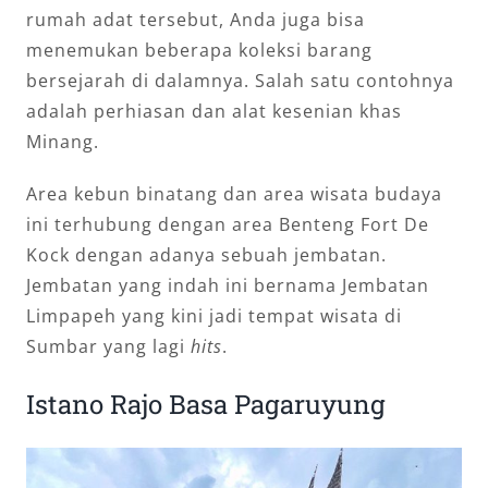
rumah adat tersebut, Anda juga bisa
menemukan beberapa koleksi barang
bersejarah di dalamnya. Salah satu contohnya
adalah perhiasan dan alat kesenian khas
Minang.
Area kebun binatang dan area wisata budaya
ini terhubung dengan area Benteng Fort De
Kock dengan adanya sebuah jembatan.
Jembatan yang indah ini bernama Jembatan
Limpapeh yang kini jadi tempat wisata di
Sumbar yang lagi
hits
.
Istano Rajo Basa Pagaruyung