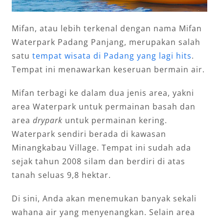
Mifan, atau lebih terkenal dengan nama Mifan
Waterpark Padang Panjang, merupakan salah
satu
tempat wisata di Padang yang lagi hits
.
Tempat ini menawarkan keseruan bermain air.
Mifan terbagi ke dalam dua jenis area, yakni
area Waterpark untuk permainan basah dan
area
drypark
untuk permainan kering.
Waterpark sendiri berada di kawasan
Minangkabau Village. Tempat ini sudah ada
sejak tahun 2008 silam dan berdiri di atas
tanah seluas 9,8 hektar.
Di sini, Anda akan menemukan banyak sekali
wahana air yang menyenangkan. Selain area