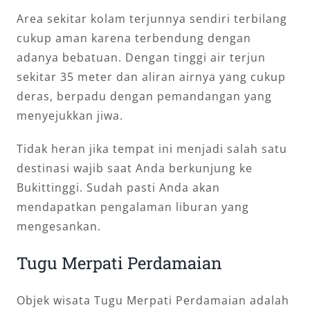
Area sekitar kolam terjunnya sendiri terbilang
cukup aman karena terbendung dengan
adanya bebatuan. Dengan tinggi air terjun
sekitar 35 meter dan aliran airnya yang cukup
deras, berpadu dengan pemandangan yang
menyejukkan jiwa.
Tidak heran jika tempat ini menjadi salah satu
destinasi wajib saat Anda berkunjung ke
Bukittinggi. Sudah pasti Anda akan
mendapatkan pengalaman liburan yang
mengesankan.
Tugu Merpati Perdamaian
Objek wisata Tugu Merpati Perdamaian adalah