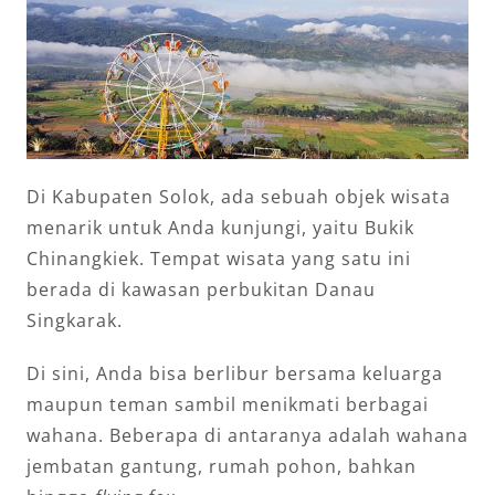
Di Kabupaten Solok, ada sebuah objek wisata
menarik untuk Anda kunjungi, yaitu Bukik
Chinangkiek. Tempat wisata yang satu ini
berada di kawasan perbukitan Danau
Singkarak.
Di sini, Anda bisa berlibur bersama keluarga
maupun teman sambil menikmati berbagai
wahana. Beberapa di antaranya adalah wahana
jembatan gantung, rumah pohon, bahkan