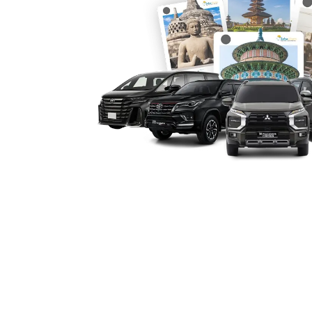
menawarkan kenyamanan kabin lapang, 
handal untuk rute dalam maupun luar 
perjalanan wisata, tapi juga bisa dian
Keandalannya membuat banyak pelangg
armada utama.
C. Innova Venturer
Bila Anda mencari kesan eksklusif dan
adalah jawabannya. Varian ini diran
mulai dari desain eksterior elegan, in
hingga fitur hiburan lengkap. Sangat s
eksekutif, maupun keluarga besar yang 
bukan sekadar transportasi, melainka
Dengan pilihan rental mobil Innova mul
Reborn yang tangguh, hingga Venture