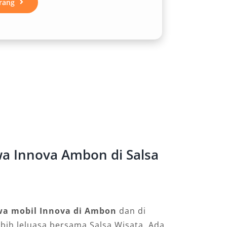
rang
a Innova Ambon di Salsa
wa mobil Innova di Ambon
dan di
ebih leluasa bersama Salsa Wisata. Ada