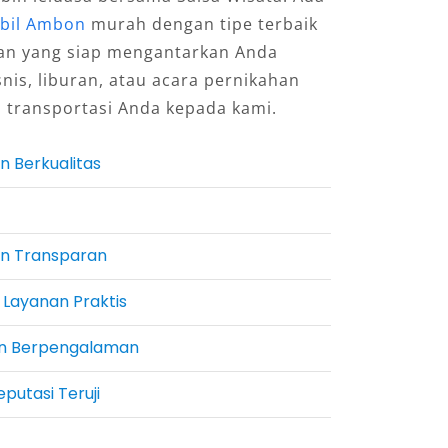
bil Ambon
murah dengan tipe terbaik
an yang siap mengantarkan Anda
snis, liburan, atau acara pernikahan
 transportasi Anda kepada kami.
 Berkualitas
n
an Transparan
 Layanan Praktis
dan Berpengalaman
utasi Teruji