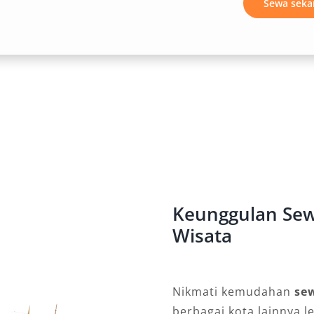
ami Sewakan di Ambon
Sewa seka
i sekaligus kenyamanan, sewa
t. Mobil ini dibekali teknologi ramah
kar lebih hemat tanpa
 fitur keselamatan canggih, serta
 keluarga modern maupun perjalanan
ngalaman berkendara yang lebih
Keunggulan Sew
Wisata
da yang membutuhkan mobil tangguh
Nikmati kemudahan
se
bagai kendaraan serbaguna, Reborn
berbagai kota lainnya l