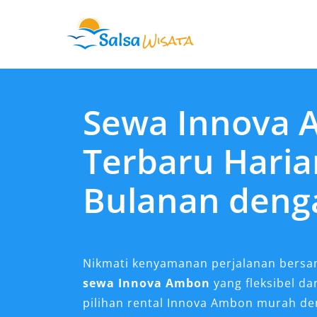
Skip
to
content
Sewa Innova
Terbaru Haria
Bulanan deng
Nikmati kenyamanan perjalanan bersa
sewa Innova Ambon
yang fleksibel d
pilihan rental Innova Ambon murah de