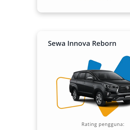
bahkan paket lepas kunci maupun denga
perjalanan lebih terencana tanpa bata
3. Harga Kompetitif dan Ter
Sewa Innova Reborn
Banyak yang mengira mobil keluarga p
rental mobil Innova Ambon murah hadi
fasilitas dan kenyamanan yang didapat
varian premium, semua bisa disesuaik
4. Layanan Terdekat dan Mu
Tidak perlu khawatir soal jarak. Laya
mudah dijangkau, termasuk fasilitas a
praktis. Hal ini memudahkan wisatawa
langsung menikmati perjalanan tanpa 
Rating pengguna:
tambahan.