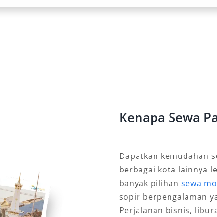
jang, kenyamanan menjadi faktor
gkapi dengan sistem peredam
ang senyap untuk menjaga suasana
at ideal untuk layanan rental Pajero
s kunci.
elamatan dan Hiburan
Kenapa Sewa Paj
n System, Blind Spot Warning, hingga
kapi dengan teknologi keselamatan
dengan konektivitas smartphone
Dapatkan kemudahan sew
Pajero di Bali untuk perjalanan
berbagai kota lainnya l
banyak pilihan
sewa mob
sopir berpengalaman y
mi Sewakan di Salsa
Perjalanan bisnis, libu