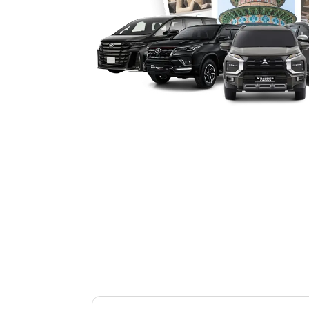
Mitsubishi Pajero dikenal sebagai SUV
antara performa andal dan kenyamana
kebutuhan perjalanan Anda di Bali, Sa
mobil Pajero yang siap disewa baik un
luar kota, hingga kebutuhan korporat. 
bisa disesuaikan dengan karakter med
A. Tipe 4×4 WD
1. Pajero GLX MT 4×4
Pajero tipe GLX MT 4×4 hadir dengan 
transmisi manual, sangat cocok untuk 
petualangan di kawasan pedesaan atau
memberikan performa stabil, efisiensi