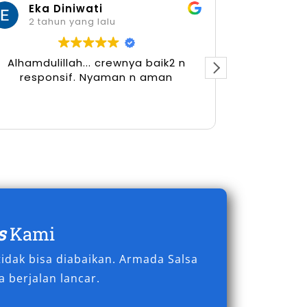
Eka Diniwati
Her
2 tahun yang lalu
2 tah
Alhamdulillah... crewnya baik2 n
responsif. Nyaman n aman
s
Kami
idak bisa diabaikan. Armada Salsa
 berjalan lancar.