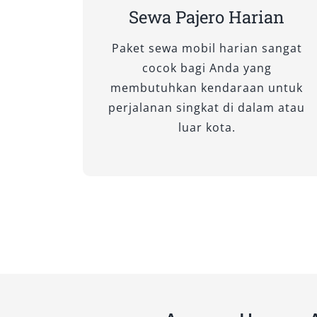
berkualitas tinggi. Tipe ini sangat co
Sewa Pajero Harian
kemewahan dan teknologi mutakhir tan
roda.
Paket sewa mobil harian sangat
cocok bagi Anda yang
membutuhkan kendaraan untuk
perjalanan singkat di dalam atau
luar kota.