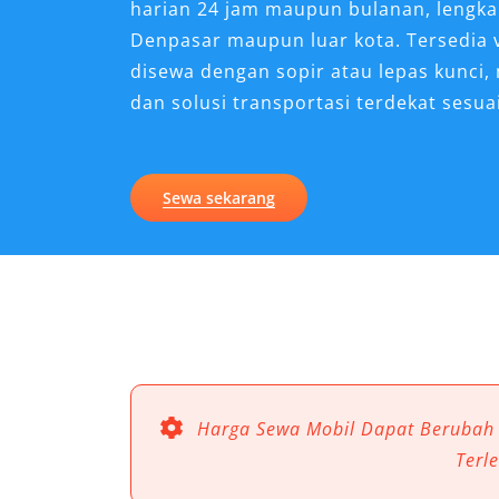
harian 24 jam maupun bulanan, lengka
Denpasar maupun luar kota. Tersedia v
disewa dengan sopir atau lepas kunc
dan solusi transportasi terdekat sesu
Keunggulan Mobil Pajero Sp
Bali
Sewa sekarang
Perjalanan di Bali membutuhkan kenda
tetapi juga nyaman dan elegan. Mitsub
pilihan terbaik bagi wisatawan maupu
rental mobil Pajero Bali yang handal d
desain gagah, Pajero Sport mampu m
yang premium di berbagai medan Pula
Harga Sewa Mobil Dapat Berubah
1. Desain Elegan dan Gagah
Terl
Hidup Modern