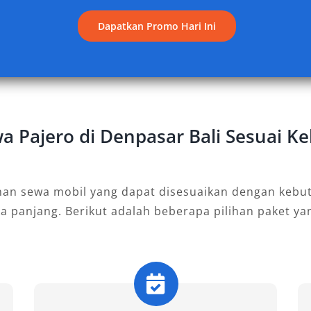
k aktivitas dalam kota, perjalanan
Dapatkan Promo Hari Ini
 Interiornya dirancang untuk
 bahan bakar membuatnya favorit
wa Pajero di Denpasar Bali Sesuai 
selamatan lengkap, tipe ini
ang tenang dan mewah. Ideal untuk
gan tampilan stylish dan performa
nan sewa mobil yang dapat disesuaikan dengan kebut
maupun luar kota.
ka panjang. Berikut adalah beberapa pilihan paket y
 tipe ini dilengkapi fitur superior
ulit premium, dan sistem audio