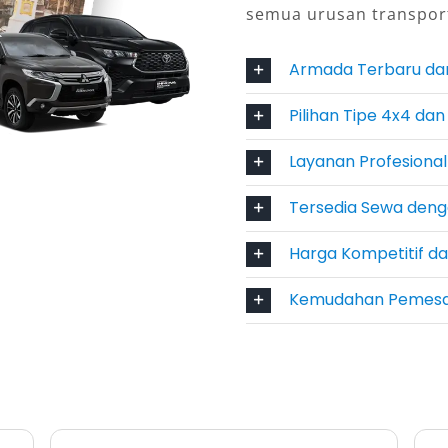
semua urusan transpor
 tangguh yang memiliki kombinasi
Armada Terbaru da
n tinggi. Untuk memenuhi berbagai
lsa Wisata menyediakan beragam tipe
Pilihan Tipe 4x4 dan
tuk penggunaan harian, perjalanan
Layanan Profesional
Tersedia pilihan 4×4 dan 4×2 yang
an dan gaya berkendara Anda.
Tersedia Sewa denga
Harga Kompetitif da
Kemudahan Pemes
sistem penggerak empat roda dan
perjalanan di medan terjal dan
 pegunungan Bali. Mobil ini
 bahan bakar optimal, serta daya