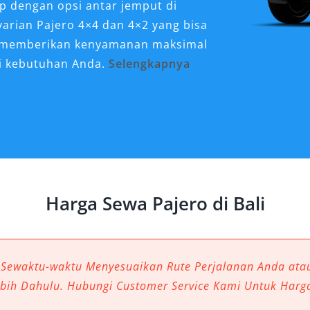
p dengan opsi antar jemput di
arian Pajero 4×4 dan 4×2 yang bisa
i, memberikan kenyamanan maksimal
ai kebutuhan Anda.
Selengkapnya
ort untuk Perjalanan di
raan yang tidak hanya tangguh,
ishi Pajero Sport menjadi salah satu
n pelaku bisnis yang membutuhkan
Harga Sewa Pajero di Bali
an berkelas. Dengan fitur lengkap dan
enghadirkan pengalaman berkendara
u Dewata.
 Sewaktu-waktu Menyesuaikan Rute Perjalanan Anda at
 yang Mencerminkan Gaya
ebih Dahulu. Hubungi Customer Service Kami Untuk Harg