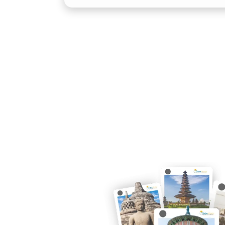
Untuk perjalanan jauh dan durasi pan
penting. Suspensi Pajero Sport dilen
guncangan yang lembut, serta kabin y
tenang dan rileks di dalam mobil. Sang
Bali dengan sopir, maupun sistem lepa
4. Fitur Lengkap untuk Kes
Mulai dari Forward Collision Mitigatio
Hill Start Assist, Pajero Sport dileng
terkini. Sistem hiburan layar sentuh 
menambah kenyamanan saat sewa mobil 
wisata keluarga atau tamu VIP.
Tipe Mobil Pajero yang Ka
Wisata