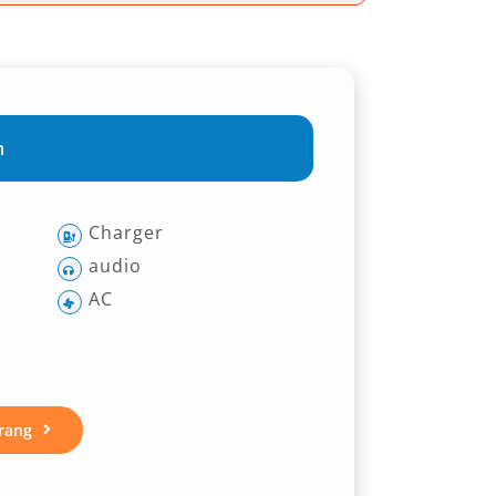
m
Charger
audio
AC
rang