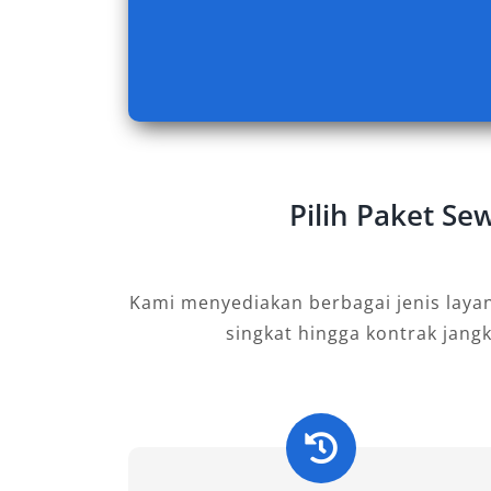
transmisi otomatis. Sangat sesuai untu
bisnis, atau liburan bersama keluarga.
kenyamanan dan efisiensi penggunaan
untuk sewa harian dan bulanan.
2. Pajero Dakar AT 4×2
Pilih Paket Se
Dengan desain yang elegan dan fitur ke
memberikan pengalaman berkendara y
pelanggan yang mencari kendaraan den
Kami menyediakan berbagai jenis laya
stabil untuk mobilitas di jalanan Bali 
singkat hingga kontrak jang
3. Pajero Dakar Ultimate AT 4×2
Merupakan varian tertinggi di kelas 4×2,
seperti adaptive cruise control, jok k