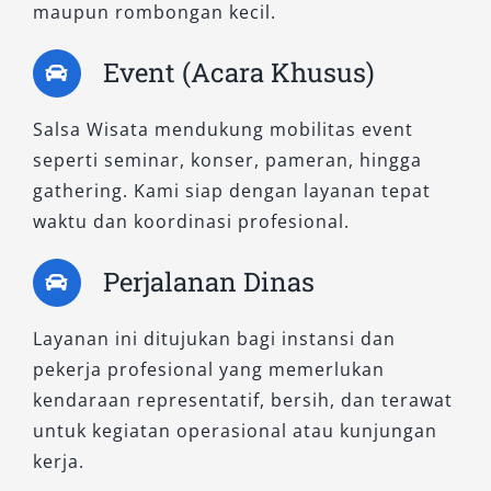
rental bulanan, keperluan operasional
maupun rombongan kecil.
perusahaan, atau perjalanan jauh bersama
Event (Acara Khusus)
keluarga dengan kenyamanan dan fleksibilitas
lebih.
Salsa Wisata mendukung mobilitas event
Dengan beragam tipe Mitsubishi Xpander yang
seperti seminar, konser, pameran, hingga
tersedia, Salsa Wisata memberikan Anda
gathering. Kami siap dengan layanan tepat
kebebasan dalam memilih kendaraan sesuai
waktu dan koordinasi profesional.
kebutuhan dan preferensi. Apakah Anda
Perjalanan Dinas
mencari mobil warna hitam atau putih,
transmisi matic atau manual, untuk pemakaian
Layanan ini ditujukan bagi instansi dan
harian atau bulanan, semua tersedia dalam
pekerja profesional yang memerlukan
kondisi terbaik. Hubungi kami untuk
kendaraan representatif, bersih, dan terawat
mendapatkan layanan rental mobil Xpander
untuk kegiatan operasional atau kunjungan
Bandung terbaik yang terpercaya dan
kerja.
profesional.