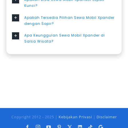
Kunci?
Apakah Tersedia Pilihan Sewa Mobil Xpander
dengan Sopir?
Apa Keunggulan Sewa Mobil Xpander di
Salsa Wisata?
Copyright 2012 - 2025 |
Kebijakan Privasi
|
Disclaimer
Facebook
Instagram
YouTube
Pinterest
X
LinkedIn
Tiktok
Google