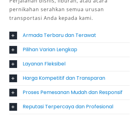
Perjalanan bisnis, liburan, atau acara
pernikahan serahkan semua urusan
Xpander dilengkapi dengan berbagai fitur
transportasi Anda kepada kami.
keselamatan seperti sistem pengereman ABS,
EBD, serta dual SRS airbag. Sistem keamanan
Armada Terbaru dan Terawat
ini memberikan perlindungan optimal bagi
pengemudi dan penumpang. Fitur ini sangat
Pilihan Varian Lengkap
penting dalam menunjang kenyamanan dan
keamanan pengguna jasa sewa mobil Xpander
Layanan Fleksibel
dengan sopir di Bandung yang ingin fokus
Harga Kompetitif dan Transparan
menikmati perjalanan tanpa khawatir.
Proses Pemesanan Mudah dan Responsif
5. Hemat Bahan Bakar dan Ramah
Lingkungan
Reputasi Terpercaya dan Profesional
Efisiensi konsumsi bahan bakar menjadi
pertimbangan penting, apalagi untuk