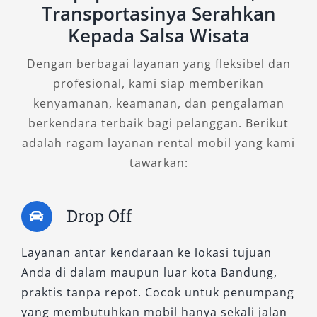
Transportasinya Serahkan
Menggabungkan kenyamanan dan kemewahan
Kepada Salsa Wisata
dengan sistem transmisi otomatis. Cocok
untuk penyewa yang membutuhkan mobil
Dengan berbagai layanan yang fleksibel dan
untuk perjalanan luar kota, acara keluarga,
profesional, kami siap memberikan
atau kebutuhan jangka panjang dengan
kenyamanan, keamanan, dan pengalaman
kenyamanan optimal.
berkendara terbaik bagi pelanggan. Berikut
adalah ragam layanan rental mobil yang kami
5. New Xpander Ultimate CVT
tawarkan:
Ini adalah tipe tertinggi dari varian Xpander
Drop Off
standar. Fitur interior dan eksterior paling
lengkap, termasuk sistem infotainment canggih
dan desain kabin elegan. Sangat
Layanan antar kendaraan ke lokasi tujuan
direkomendasikan untuk perjalanan eksklusif,
Anda di dalam maupun luar kota Bandung,
antar jemput Bandara Husein Sastranegara,
praktis tanpa repot. Cocok untuk penumpang
maupun kebutuhan korporat.
yang membutuhkan mobil hanya sekali jalan