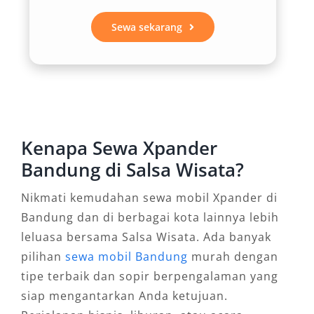
3. Suspensi Stabil di Berbagai
Medan
Sewa sekarang
Topografi Bandung yang bervariasi
membutuhkan kendaraan dengan sistem
suspensi yang baik. Mitsubishi Xpander
menggunakan suspensi depan MacPherson
Strut dan suspensi belakang Torsion Beam
Kenapa Sewa Xpander
yang terbukti mampu menyerap guncangan
Bandung di Salsa Wisata?
dengan maksimal. Saat Anda rental Xpander
Nikmati kemudahan sewa mobil Xpander di
Bandung untuk menjelajah ke kawasan
Bandung dan di berbagai kota lainnya lebih
pegunungan seperti Ciwidey atau Tangkuban
leluasa bersama Salsa Wisata. Ada banyak
Perahu, kestabilan kendaraan tetap terjaga
pilihan
sewa mobil Bandung
murah dengan
dengan baik.
tipe terbaik dan sopir berpengalaman yang
4. Fitur Keamanan Lengkap
siap mengantarkan Anda ketujuan.