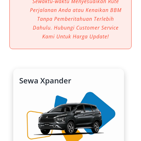
Sewaktu-waktu Menyesuaikan Rute
performa handal, dan fitur lengkap, Xpander
Perjalanan Anda atau Kenaikan BBM
menjadi solusi ideal untuk berbagai kebutuhan
Tanpa Pemberitahuan Terlebih
transportasi. Berikut ini enam keunggulan
Dahulu. Hubungi Customer Service
utama mobil ini yang menjadikannya unggul
Kami Untuk Harga Update!
untuk digunakan di Bandung dan sekitarnya.
1. Desain Modern dan Berkelas
Xpander hadir dengan tampilan eksterior yang
Sewa Xpander
stylish dan gagah, menjadikannya menarik
untuk berbagai kalangan pengguna.
Tampilannya cocok digunakan untuk acara
formal maupun perjalanan santai. Gaya desain
yang aerodinamis juga mendukung efisiensi
bahan bakar serta kestabilan saat berkendara
di area kota seperti Dago, Setiabudi, maupun