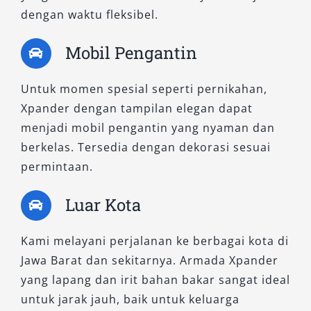
dengan waktu fleksibel.
6. Xpander Cross Manual
Mobil Pengantin
Dirancang untuk perjalanan yang
membutuhkan ground clearance tinggi dan
Untuk momen spesial seperti pernikahan,
tampilan SUV tangguh. Cocok untuk Anda yang
Xpander dengan tampilan elegan dapat
ingin berkendara ke daerah wisata alam atau
menjadi mobil pengantin yang nyaman dan
jalanan bergelombang. Transmisi manual
berkelas. Tersedia dengan dekorasi sesuai
memberikan sensasi berkendara yang lebih
permintaan.
aktif dan kontrol maksimal di berbagai medan.
Luar Kota
7. Xpander Cross CVT
Kami melayani perjalanan ke berbagai kota di
Varian SUV bergaya crossover ini dilengkapi
Jawa Barat dan sekitarnya. Armada Xpander
transmisi otomatis, memberikan kenyamanan
yang lapang dan irit bahan bakar sangat ideal
sekaligus tampilan gagah. Sangat pas untuk
untuk jarak jauh, baik untuk keluarga