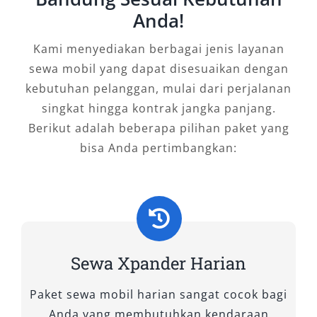
Tipe Mobil Xpander yang Kami
Anda!
Sewakan di Salsa Wisata
Kami menyediakan berbagai jenis layanan
sewa mobil yang dapat disesuaikan dengan
Salsa Wisata menghadirkan berbagai pilihan
kebutuhan pelanggan, mulai dari perjalanan
tipe mobil Xpander untuk memenuhi
singkat hingga kontrak jangka panjang.
kebutuhan transportasi Anda di Bandung dan
Berikut adalah beberapa pilihan paket yang
sekitarnya. Dengan pilihan yang lengkap, Anda
bisa Anda pertimbangkan:
dapat menyesuaikan tipe kendaraan sesuai
gaya perjalanan, kapasitas penumpang,
maupun preferensi berkendara. Seluruh unit
dalam kondisi prima, siap digunakan untuk
harian 24 jam, perjalanan bisnis, wisata
keluarga, maupun kebutuhan dinas. Berikut
Sewa Xpander Harian
adalah tipe-tipe Mitsubishi Xpander yang kami
sediakan:
Paket sewa mobil harian sangat cocok bagi
Anda yang membutuhkan kendaraan