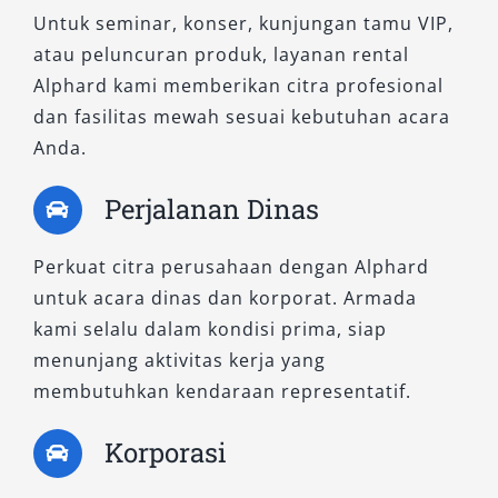
terjangkau dari sisi harga sewa Alphard.
Untuk seminar, konser, kunjungan tamu VIP,
Interior tetap lapang dengan konfigurasi
atau peluncuran produk, layanan rental
bangku nyaman, cocok untuk lepas kunci atau
Alphard kami memberikan citra profesional
dengan sopir, khususnya di area perkotaan
dan fasilitas mewah sesuai kebutuhan acara
seperti Alphard Baubau.
Anda.
6. Alphard 2.5L G CVT
Perjalanan Dinas
Merupakan versi lebih lengkap dari tipe X,
Perkuat citra perusahaan dengan Alphard
dengan tambahan fitur kenyamanan seperti
untuk acara dinas dan korporat. Armada
sistem audio premium, jok kulit asli, dan
kami selalu dalam kondisi prima, siap
pengaturan kursi elektrik. Pilihan ideal untuk
menunjang aktivitas kerja yang
rental Alphard premium dengan tampilan
membutuhkan kendaraan representatif.
eksklusif. Cocok digunakan untuk penjemputan
eksekutif atau kebutuhan mobilitas harian
Korporasi
skala menengah.