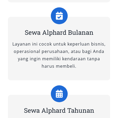
preferensi kenyamanan, efisiensi, tampilan,
maupun fitur interior-eksterior.
1. New Alphard 2.5 Hybrid CVT
Sewa Alphard Bulanan
(Premium Color)
Layanan ini cocok untuk keperluan bisnis,
Sebagai varian unggulan, tipe ini menawarkan
operasional perusahaan, atau bagi Anda
perpaduan fitur mewah Alphard dan efisiensi
yang ingin memiliki kendaraan tanpa
bahan bakar berkat teknologi hybrid. Dengan
harus membeli.
sistem transmisi CVT yang halus, warna
premium elegan (umumnya hitam mutiara atau
putih mutiara), dan kabin lapang berisi captain
seat, tipe ini sangat cocok untuk Alphard untuk
perjalanan bisnis atau kebutuhan eksekutif.
Fitur panoramic roof, ambient light, dan
Sewa Alphard Tahunan
perlengkapan hiburan canggih memastikan