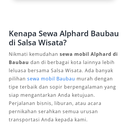
Lepas Kunci
Layanan sewa mobil Alphard Baubau
memberikan fleksibilitas sesuai kebutuhan
Kenapa Sewa Alphard Baubau
Anda. Tersedia pilihan Alphard dengan sopir
di Salsa Wisata?
Baubau bagi Anda yang ingin berfokus pada
agenda tanpa harus menyetir, serta opsi sewa
Nikmati kemudahan
sewa mobil Alphard di
Alphard lepas kunci Baubau untuk Anda yang
Baubau
dan di berbagai kota lainnya lebih
menginginkan privasi dan kontrol penuh atas
leluasa bersama Salsa Wisata. Ada banyak
perjalanan. Semua ini ditawarkan dalam sistem
pilihan
sewa mobil Baubau
murah dengan
sewa harian maupun jangka panjang yang
tipe terbaik dan sopir berpengalaman yang
praktis.
siap mengantarkan Anda ketujuan.
Perjalanan bisnis, liburan, atau acara
4. Cocok untuk Antar Jemput
pernikahan serahkan semua urusan
Bandara dan Layanan Eksekutif
transportasi Anda kepada kami.