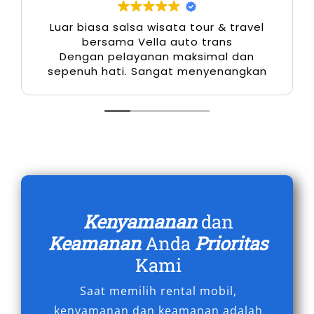
selalu dirawat dengan baik, layanan customer
Luar biasa salsa wisata tour & travel
service responsif, dan sopir pun profesional.
bersama Vella auto trans
Dengan pelayanan maksimal dan
Kombinasi inilah yang membangun
sepenuh hati. Sangat menyenangkan
trustworthiness tinggi terhadap layanan rental
mobil Alphard Baubau. Pengalaman pengguna
juga menunjukkan tingkat kepuasan yang
konsisten berkat kualitas layanan yang dijaga.
6. Efektif Secara Biaya untuk Mobil
Kelas Premium
Kenyamanan
dan
Memiliki Alphard secara pribadi jelas
Keamanan
Anda
Prioritas
memerlukan biaya besar, baik dari sisi
Kami
pembelian maupun perawatan. Namun melalui
Saat memilih rental mobil,
sewa Alphard Baubau, Anda bisa menikmati
kenyamanan dan keamanan adalah
kendaraan mewah tanpa harus mengeluarkan