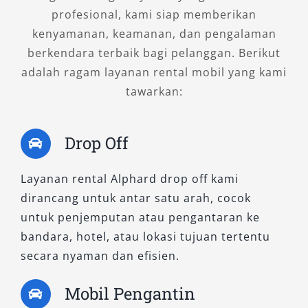
3. New Alphard 2.5 X CVT
profesional, kami siap memberikan
(Premium Color)
kenyamanan, keamanan, dan pengalaman
berkendara terbaik bagi pelanggan. Berikut
Didesain untuk memenuhi kebutuhan sewa
adalah ragam layanan rental mobil yang kami
Alphard untuk keluarga besar, varian ini
tawarkan:
menitikberatkan pada fungsionalitas. Meski
tanpa fitur hybrid, kendaraan ini tetap
Drop Off
mengedepankan kenyamanan, dengan
suspensi empuk dan AC triple zone. Pilihan
Layanan rental Alphard drop off kami
warna Alphard hitam dan putih menambah
dirancang untuk antar satu arah, cocok
kesan elegan. Sangat cocok untuk liburan
untuk penjemputan atau pengantaran ke
keluarga, penjemputan tamu, maupun lepas
bandara, hotel, atau lokasi tujuan tertentu
kunci untuk perjalanan luar kota.
secara nyaman dan efisien.
4. New Alphard 2.5 G CVT (Non-
Mobil Pengantin
Premium Color)