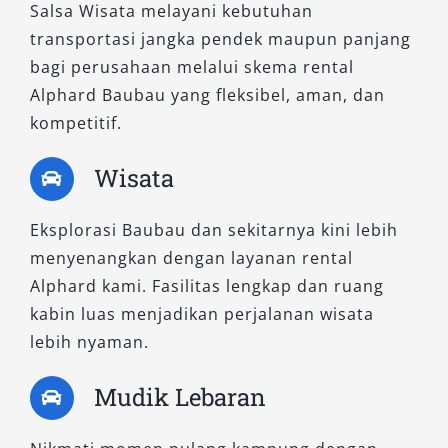
Salsa Wisata melayani kebutuhan
7. Alphard 2.5L HEV CVT
transportasi jangka pendek maupun panjang
bagi perusahaan melalui skema rental
Tipe hybrid efisien dengan fitur lengkap dan
Alphard Baubau yang fleksibel, aman, dan
desain modern. Performa hemat energi
kompetitif.
berpadu dengan kenyamanan kabin dan
kelengkapan sistem keselamatan canggih.
Wisata
Varian ini ideal untuk Anda yang menginginkan
sewa mobil Alphard ramah lingkungan tanpa
Eksplorasi Baubau dan sekitarnya kini lebih
mengorbankan pengalaman berkendara yang
menyenangkan dengan layanan rental
mewah. Sangat direkomendasikan untuk
Alphard kami. Fasilitas lengkap dan ruang
pelanggan korporat dan perjalanan dinas
kabin luas menjadikan perjalanan wisata
jangka panjang.
lebih nyaman.
Pilihan Tipe Alphard yang
Mudik Lebaran
Disesuaikan dengan Kebutuhan
Anda