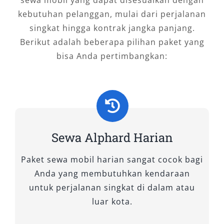
kunci sesuai kebutuhan Anda.
kebutuhan pelanggan, mulai dari perjalanan
singkat hingga kontrak jangka panjang.
Tipe Mobil Alphard yang Kami
Berikut adalah beberapa pilihan paket yang
Sewakan
bisa Anda pertimbangkan:
Toyota Alphard telah lama dikenal sebagai
simbol kemewahan dan kenyamanan dalam
dunia transportasi premium. Tidak semua
perjalanan memiliki kebutuhan yang sama—
karena itu, memilih tipe Alphard terbaru yang
Sewa Alphard Harian
tepat sangat penting agar mobilitas Anda, baik
Paket sewa mobil harian sangat cocok bagi
untuk keluarga, tamu VIP, maupun urusan
Anda yang membutuhkan kendaraan
bisnis, berlangsung optimal. Layanan rental
untuk perjalanan singkat di dalam atau
Alphard kami menyediakan berbagai varian
luar kota.
sewa mobil Alphard dengan spesifikasi
berbeda, yang bisa disesuaikan dengan