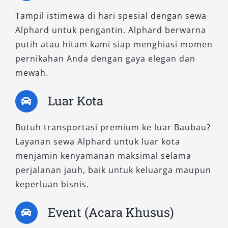
Tampil istimewa di hari spesial dengan sewa
Dengan tampilan eksterior tegas dan fitur
Alphard untuk pengantin. Alphard berwarna
keamanan lengkap, tipe ini adalah pilihan ideal
putih atau hitam kami siap menghiasi momen
bagi pengguna yang menginginkan perpaduan
pernikahan Anda dengan gaya elegan dan
kenyamanan, keamanan, dan kemewahan.
mewah.
Kapasitas Alphard ini cukup untuk 6–7
penumpang, menjadikannya pilihan praktis
Luar Kota
bagi sewa Alphard untuk keluarga atau
rombongan kecil dengan standar tinggi.
Butuh transportasi premium ke luar Baubau?
Layanan sewa Alphard untuk luar kota
5. Alphard 2.5L X CVT
menjamin kenyamanan maksimal selama
perjalanan jauh, baik untuk keluarga maupun
Model klasik yang tetap dicari karena
keperluan bisnis.
keandalannya. Tipe ini sangat cocok untuk
pelanggan yang menginginkan rental Alphard
Event (Acara Khusus)
dengan performa solid namun tetap