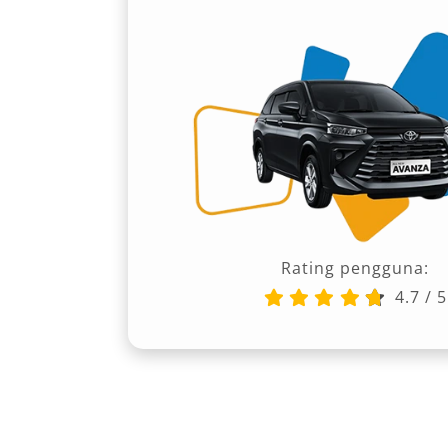
Rating pengguna:
4.7
/
5