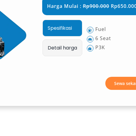
Harga Mulai :
Rp900.000
Rp650.000
Spesifikasi
Fuel
6 Seat
P3K
Detail harga
Sewa seka