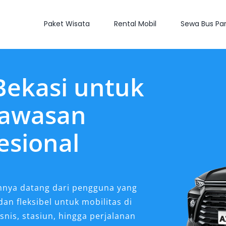
Paket Wisata
Rental Mobil
Sewa Bus Par
Bekasi untuk
Kawasan
esional
ya datang dari pengguna yang
n fleksibel untuk mobilitas di
nis, stasiun, hingga perjalanan