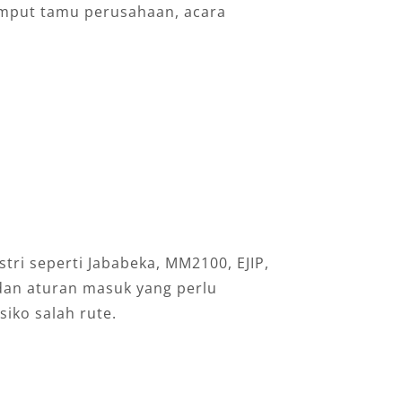
r-jemput tamu perusahaan, acara
ri seperti Jababeka, MM2100, EJIP,
, dan aturan masuk yang perlu
iko salah rute.