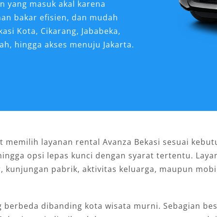
an yang masuk akal karena
han bakar efisien, dan mudah
asi Kota, Cikarang, Jababeka,
h, hingga akses menuju Jakarta.
at memilih layanan rental Avanza Bekasi sesuai kebut
hingga opsi lepas kunci dengan syarat tertentu. Laya
, kunjungan pabrik, aktivitas keluarga, maupun mob
ng berbeda dibanding kota wisata murni. Sebagian be