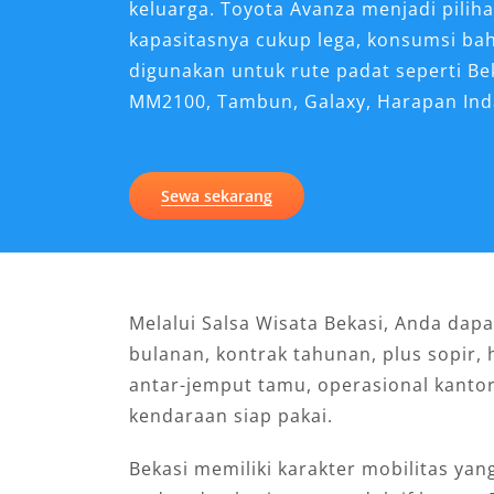
keluarga. Toyota Avanza menjadi pilih
kapasitasnya cukup lega, konsumsi ba
digunakan untuk rute padat seperti Bek
MM2100, Tambun, Galaxy, Harapan Inda
Sewa sekarang
Melalui Salsa Wisata Bekasi, Anda dap
bulanan, kontrak tahunan, plus sopir, 
antar-jemput tamu, operasional kantor
kendaraan siap pakai.
Bekasi memiliki karakter mobilitas ya