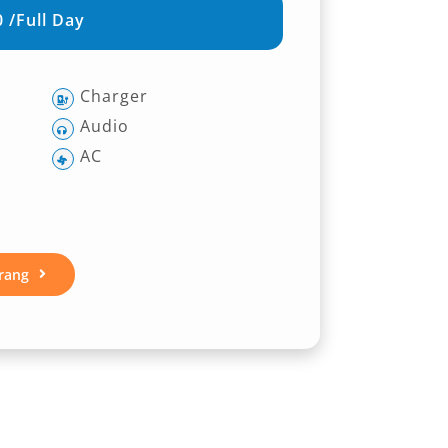
 /Full Day
Charger
Audio
AC
rang