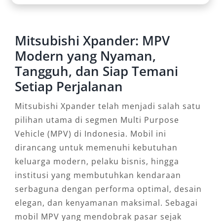
untuk mendapatkan penawaran terbaik dan
konsultasi tipe Xpander yang sesuai dengan
Mitsubishi Xpander: MPV
kebutuhan Anda. Salsa Wisata, mitra
terpercaya rental Xpander Bengkulu untuk
Modern yang Nyaman,
setiap perjalanan Anda.
Tangguh, dan Siap Temani
Setiap Perjalanan
Mitsubishi Xpander telah menjadi salah satu
pilihan utama di segmen Multi Purpose
Vehicle (MPV) di Indonesia. Mobil ini
dirancang untuk memenuhi kebutuhan
keluarga modern, pelaku bisnis, hingga
institusi yang membutuhkan kendaraan
serbaguna dengan performa optimal, desain
elegan, dan kenyamanan maksimal. Sebagai
mobil MPV yang mendobrak pasar sejak