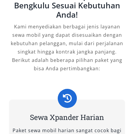
Bengkulu menawarkan layanan fleksibel, mulai
Bengkulu Sesuai Kebutuhan
dari sistem lepas kunci bagi pelanggan yang
Anda!
ingin mengemudi sendiri, hingga paket dengan
sopir bagi yang ingin menikmati perjalanan
Kami menyediakan berbagai jenis layanan
tanpa repot. Tak hanya itu, layanan antar
sewa mobil yang dapat disesuaikan dengan
jemput ke lokasi strategis seperti Bandara
kebutuhan pelanggan, mulai dari perjalanan
Fatmawati Soekarno, hotel, atau stasiun juga
singkat hingga kontrak jangka panjang.
tersedia untuk kemudahan mobilitas
Berikut adalah beberapa pilihan paket yang
pelanggan. Opsi penyewaan harian 24 jam,
bisa Anda pertimbangkan:
bulanan, maupun untuk perjalanan ke luar
kota juga menjadikan layanan ini semakin
kompetitif.
Mengapa Salsa Wisata Menjadi
Pilihan Terbaik untuk Rental
Sewa Xpander Harian
Xpander di Bengkulu?
Paket sewa mobil harian sangat cocok bagi