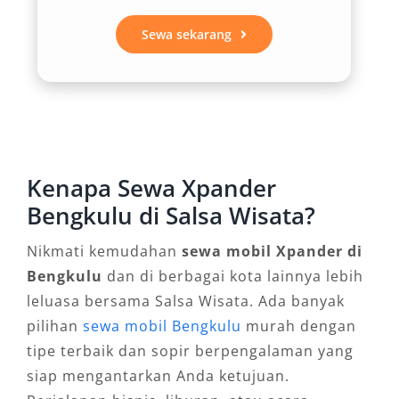
panjang tetap terasa menyenangkan. Fitur ini
Sewa sekarang
sangat mendukung kenyamanan saat melintasi
jalur Bengkulu yang memiliki kontur beragam,
dari pantai hingga pegunungan.
2. Performa Andal untuk Medan
Beragam
Kenapa Sewa Xpander
Bengkulu memiliki banyak jalanan yang
Bengkulu di Salsa Wisata?
bervariasi, mulai dari jalur datar hingga
Nikmati kemudahan
sewa mobil Xpander di
perbukitan. Xpander dilengkapi mesin 1.5L
Bengkulu
dan di berbagai kota lainnya lebih
MIVEC dengan teknologi canggih yang mampu
leluasa bersama Salsa Wisata. Ada banyak
memberikan akselerasi stabil dan efisien. Baik
pilihan
sewa mobil Bengkulu
murah dengan
dalam kondisi cuaca basah maupun kering,
tipe terbaik dan sopir berpengalaman yang
kendaraan ini tetap memberikan performa
siap mengantarkan Anda ketujuan.
yang responsif. Tak heran bila banyak penyedia