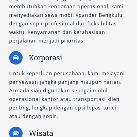
3. New Xpander Exceed MT
membutuhkan kendaraan operasional, kami
menyediakan sewa mobil Xpander Bengkulu
Model ini menggabungkan kepraktisan
dengan sopir profesional dan fleksibilitas
transmisi manual dengan fitur kenyamanan
waktu. Kenyamanan dan kerahasiaan
lebih lengkap dari varian GLS. Tersedia audio
perjalanan menjadi prioritas.
system yang lebih canggih, desain interior
dengan sentuhan premium, serta AC double
Korporasi
blower. Rental Xpander Exceed MT cocok untuk
Anda yang tetap ingin menikmati pengalaman
Untuk keperluan perusahaan, kami melayani
berkendara maksimal dengan kontrol penuh
penyewaan jangka panjang maupun harian.
namun tidak mengabaikan kenyamanan.
Armada siap digunakan sebagai mobil
operasional kantor atau transportasi klien
4. New Xpander Exceed CVT
penting, lengkap dengan opsi lepas kunci
atau dengan sopir.
Bagi penyewa yang mendambakan kenyamanan
berkendara maksimal dengan fitur yang lebih
Wisata
unggul, tipe ini bisa menjadi pilihan. Sistem