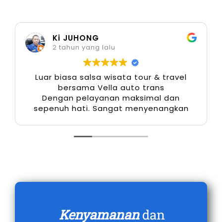
4. Efisiensi Bahan Bakar yang
Optimal
Ki JUHONG
2 tahun yang lalu
Salah satu keunggulan utama Xpander adalah
konsumsi bahan bakarnya yang efisien,
Luar biasa salsa wisata tour & travel
menjadikannya pilihan ekonomis untuk
bersama Vella auto trans
Dengan pelayanan maksimal dan
perjalanan jarak jauh atau penggunaan harian.
sepenuh hati. Sangat menyenangkan
Dalam konteks rental mobil Xpander Bengkulu,
efisiensi ini tentu memberikan nilai lebih, baik
bagi pengguna individu maupun korporasi
yang memerlukan kendaraan operasional
dalam jangka waktu panjang.
5. Pilihan Warna Menarik Sesuai
Kebutuhan Acara
Kenyamanan
dan