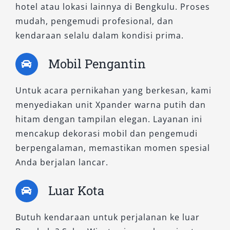
hotel atau lokasi lainnya di Bengkulu. Proses
adalah ragam tipe rental mobil Xpander yang
mudah, pengemudi profesional, dan
kami sediakan, lengkap dengan keunggulannya
kendaraan selalu dalam kondisi prima.
masing-masing.
Mobil Pengantin
1. New Xpander GLS MT
Untuk acara pernikahan yang berkesan, kami
Bagi Anda yang mencari mobil sewa dengan
menyediakan unit Xpander warna putih dan
kendali manual dan efisiensi bahan bakar
hitam dengan tampilan elegan. Layanan ini
tinggi, tipe ini merupakan opsi tepat.
mencakup dekorasi mobil dan pengemudi
Dilengkapi transmisi manual 5-percepatan,
berpengalaman, memastikan momen spesial
Xpander GLS MT sangat cocok untuk
Anda berjalan lancar.
perjalanan sehari-hari maupun operasional
bisnis. Kabinnya tetap lapang dan nyaman,
Luar Kota
serta dilengkapi fitur keamanan standar
seperti dual airbag dan rem ABS. Cocok bagi
Butuh kendaraan untuk perjalanan ke luar
pelanggan yang terbiasa mengemudi sendiri