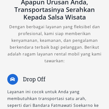
Apapun Urusan Anda,
Tipe Mobil Xpander yang Kami
Transportasinya Serahkan
Sewakan
Kepada Salsa Wisata
Dengan berbagai layanan yang fleksibel dan
Mencari kendaraan yang tepat untuk
profesional, kami siap memberikan
menunjang perjalanan di dalam maupun luar
kenyamanan, keamanan, dan pengalaman
kota bukanlah perkara sepele. Kenyamanan,
berkendara terbaik bagi pelanggan. Berikut
performa, hingga efisiensi menjadi
adalah ragam layanan rental mobil yang kami
pertimbangan utama saat memilih mobil sewa.
tawarkan:
Di Salsa Wisata, kami memahami kebutuhan
tersebut dengan menghadirkan berbagai tipe
Drop Off
mobil Xpander yang siap disewa sesuai
kebutuhan Anda. Dikenal sebagai MPV modern
Layanan ini cocok untuk Anda yang
yang tangguh, Xpander menawarkan kombinasi
membutuhkan transportasi satu arah,
ideal antara tampilan stylish, fitur fungsional,
seperti dari Bandara Fatmawati Soekarno ke
dan kenyamanan berkendara. Berikut ini