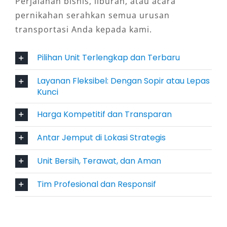
Perjalanan bisnis, liburan, atau acara
rental Xpander Bengkulu
pernikahan serahkan semua urusan
merekomendasikannya untuk perjalanan lintas
transportasi Anda kepada kami.
daerah.
Pilihan Unit Terlengkap dan Terbaru
3. Tersedia Pilihan Matic dan
Manual
Layanan Fleksibel: Dengan Sopir atau Lepas
Kunci
Konsumen memiliki kebebasan untuk memilih
Harga Kompetitif dan Transparan
transmisi sesuai preferensi, baik otomatis
(matic) untuk kenyamanan di perkotaan
Antar Jemput di Lokasi Strategis
maupun manual untuk kendali lebih pada
medan menantang. Opsi ini menjadi nilai
Unit Bersih, Terawat, dan Aman
tambah dalam layanan sewa mobil Xpander
Tim Profesional dan Responsif
Bengkulu, terutama bagi wisatawan yang
menginginkan pengalaman berkendara
personal yang lebih fleksibel.