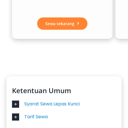
Di Salsa Wisata, kami berkomitmen
menyediakan unit-unit terbaik dan terawat
Sewa sekarang
untuk setiap kebutuhan Anda. Seluruh varian
sewa mobil Xpander Bengkulu kami hadir
dalam kondisi prima, baik untuk sistem lepas
kunci maupun dengan sopir. Tersedia juga
layanan antar jemput ke lokasi strategis
seperti Bandara Fatmawati Soekarno, hotel,
atau titik pertemuan lainnya. Dengan pilihan
transmisi matic dan manual, warna populer
seperti hitam dan putih, serta durasi sewa
Ketentuan Umum
fleksibel mulai dari harian 24 jam hingga
Syarat Sewa Lepas Kunci
bulanan, kami memastikan perjalanan Anda
lebih nyaman dan efisien.
Tarif Sewa
Segera hubungi tim layanan pelanggan kami