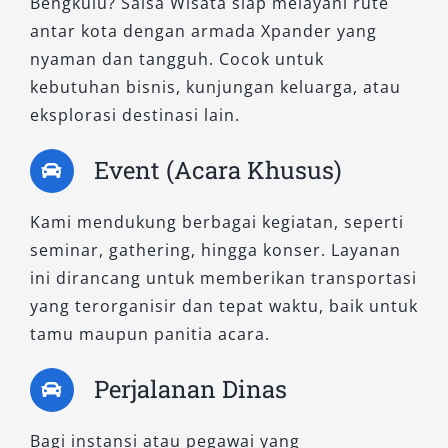
Bengkulu? Salsa Wisata siap melayani rute
dan menginginkan harga rental Xpander yang
antar kota dengan armada Xpander yang
terjangkau.
nyaman dan tangguh. Cocok untuk
2. New Xpander GLS CVT
kebutuhan bisnis, kunjungan keluarga, atau
eksplorasi destinasi lain.
Varian ini hadir dengan transmisi otomatis CVT
Event (Acara Khusus)
yang menawarkan perpindahan gigi halus dan
responsif. Cocok untuk pengguna yang
Kami mendukung berbagai kegiatan, seperti
menginginkan kemudahan berkendara tanpa
seminar, gathering, hingga konser. Layanan
harus sering menginjak kopling, terutama di
ini dirancang untuk memberikan transportasi
jalan perkotaan yang padat. Dengan desain
yang terorganisir dan tepat waktu, baik untuk
eksterior modern dan kenyamanan interior
tamu maupun panitia acara.
yang tetap terjaga, sewa mobil Xpander tipe ini
sangat ideal untuk wisata keluarga atau
Perjalanan Dinas
perjalanan bisnis santai di kota.
Bagi instansi atau pegawai yang