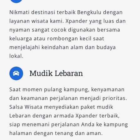
transmisi CVT membuat perpindahan gigi lebih
Nikmati destinasi terbaik Bengkulu dengan
lembut, cocok digunakan di berbagai kondisi
layanan wisata kami. Xpander yang luas dan
jalan. Kabin senyap dan fitur hiburan mumpuni
nyaman sangat cocok digunakan bersama
menjadikan sewa Xpander Bengkulu tipe
keluarga atau rombongan kecil saat
Exceed CVT ini ideal untuk perjalanan jauh
menjelajahi keindahan alam dan budaya
bersama keluarga.
lokal.
5. New Xpander Ultimate CVT
Mudik Lebaran
Sebagai varian tertinggi dari lini Xpander
Saat momen pulang kampung, kenyamanan
reguler, Ultimate CVT menawarkan fitur paling
dan keamanan perjalanan menjadi prioritas.
lengkap dan tampilan paling premium. Head
Salsa Wisata menyediakan paket mudik
unit layar sentuh, kamera 360 derajat, cruise
Lebaran dengan armada Xpander terbaik,
control, serta jok berbalut bahan kulit sintetis
siap menemani perjalanan Anda ke kampung
menghadirkan kesan mewah dan praktis. Tipe
halaman dengan tenang dan aman.
ini direkomendasikan untuk Anda yang