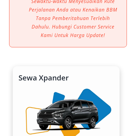
Sewaktu-waktu Menyesuaikan Rute
transportasi yang nyaman, praktis, dan sesuai
Perjalanan Anda atau Kenaikan BBM
dengan kebutuhan medan. Dalam konteks
Tanpa Pemberitahuan Terlebih
inilah, layanan sewa mobil Xpander Bengkulu
Dahulu. Hubungi Customer Service
menjadi pilihan yang sangat relevan dan
Kami Untuk Harga Update!
dibutuhkan. Mitsubishi Xpander hadir sebagai
kendaraan multifungsi yang ideal untuk
menunjang mobilitas wisatawan maupun
pelaku bisnis selama berada di Bengkulu.
Sewa Xpander
Layanan rental mobil Xpander Bengkulu kini
semakin mudah dijangkau, baik untuk
kebutuhan harian, mingguan, hingga bulanan.
Selain memberikan kenyamanan berkendara,
kendaraan ini juga mendukung fleksibilitas
rute dan waktu, yang sangat penting bagi
pelancong atau pekerja lapangan. Dilengkapi