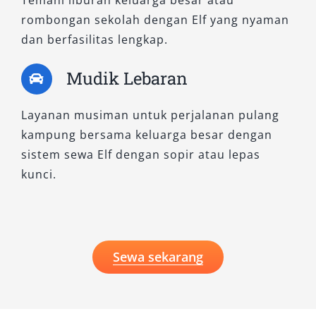
Temani liburan keluarga besar atau
maupun aktivitas harian perusahaan Anda.
rombongan sekolah dengan Elf yang nyaman
dan berfasilitas lengkap.
Memilih tipe mobil Elf yang tepat bukan hanya
soal kapasitas, tetapi juga kenyamanan,
Mudik Lebaran
efisiensi, dan kesesuaian dengan kebutuhan
perjalanan Anda. Di Salsa Wisata, kami
Layanan musiman untuk perjalanan pulang
berkomitmen menyediakan layanan sewa mobil
kampung bersama keluarga besar dengan
Elf yang profesional, transparan, dan
sistem sewa Elf dengan sopir atau lepas
terpercaya. Baik Anda membutuhkan Elf Long
kunci.
untuk rombongan besar, Elf Short yang
fleksibel, atau Elf NLR dengan teknologi terkini,
semua tersedia dalam kondisi prima dengan
harga sewa Elf murah dan layanan optimal.
Sewa sekarang
Untuk perjalanan pribadi, bisnis, maupun
transportasi rombongan, percayakan