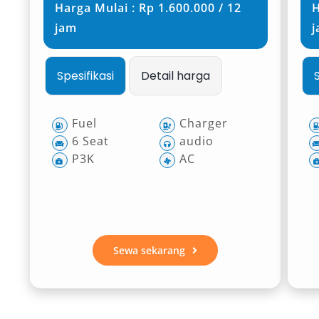
Harga Mulai : Rp 1.600.000 / 12
H
jam
Spesifikasi
Detail harga
Fuel
Charger
6 Seat
audio
P3K
AC
Sewa sekarang