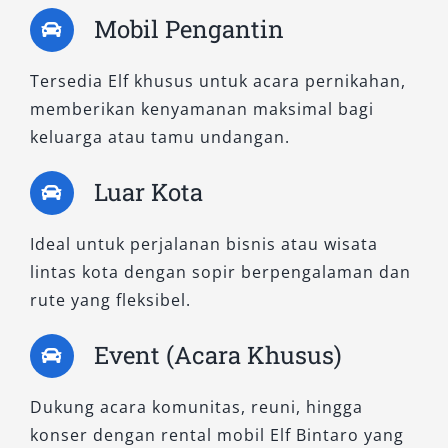
Tipe mobil Elf ini sangat digemari untuk
Mobil Pengantin
kegiatan operasional kantor, penjemputan
tamu hotel, atau event keluarga. Dimensinya
Tersedia Elf khusus untuk acara pernikahan,
yang lebih ringkas membuatnya mudah
memberikan kenyamanan maksimal bagi
bermanuver di jalanan perkotaan seperti
keluarga atau tamu undangan.
Bintaro, namun tetap memberikan ruang
duduk yang nyaman untuk seluruh
Luar Kota
penumpang. Dalam hal efisiensi biaya, sewa Elf
murah tipe Short juga menjadi solusi hemat
Ideal untuk perjalanan bisnis atau wisata
tanpa mengorbankan fasilitas.
lintas kota dengan sopir berpengalaman dan
rute yang fleksibel.
3. Elf NLR – Inovasi Baru dengan
Teknologi Modern
Event (Acara Khusus)
Jika Anda mencari kendaraan modern dengan
Dukung acara komunitas, reuni, hingga
performa maksimal, Elf NLR adalah
konser dengan rental mobil Elf Bintaro yang
jawabannya. Sebagai model terbaru dari seri