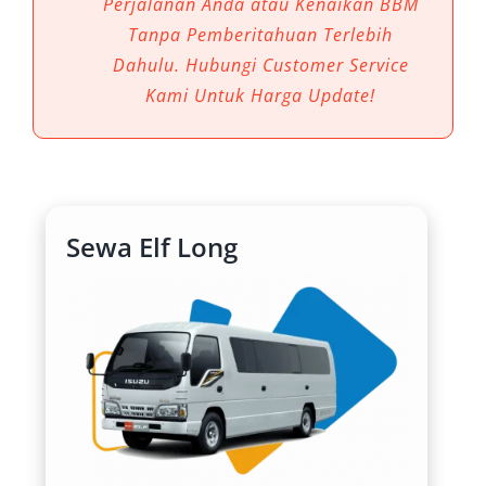
Perjalanan Anda atau Kenaikan BBM
hadir sebagai kendaraan serbaguna dengan
Tanpa Pemberitahuan Terlebih
kapasitas besar, cocok untuk menjawab
Dahulu. Hubungi Customer Service
tantangan transportasi massal yang tetap
Kami Untuk Harga Update!
mengutamakan kenyamanan dan keamanan.
1. Kapasitas Besar untuk
Rombongan Tanpa Kompromi
Sewa Elf Long
Salah satu alasan utama mengapa sewa Elf
begitu dibutuhkan di Bintaro adalah
kapasitasnya yang ideal untuk perjalanan
berkelompok. Tersedia dalam varian Short 11–
14 seat dan Long 18–20 seat, Elf
memungkinkan Anda membawa seluruh
anggota rombongan dalam satu kendaraan.
Hal ini menjadikan rental mobil Elf Bintaro