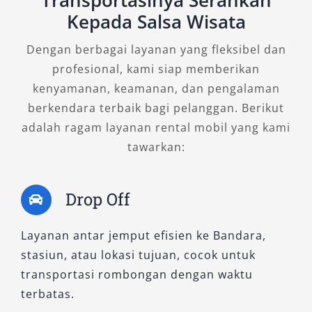
Transportasinya Serahkan
memberikan pengalaman berkendara yang
Kepada Salsa Wisata
optimal, tanpa mengorbankan kenyamanan
maupun keamanan.
Dengan berbagai layanan yang fleksibel dan
profesional, kami siap memberikan
2. Elf Short – Efisien dan Fleksibel
kenyamanan, keamanan, dan pengalaman
untuk Mobilitas Harian
berkendara terbaik bagi pelanggan. Berikut
adalah ragam layanan rental mobil yang kami
Untuk Anda yang membutuhkan kendaraan
tawarkan:
transportasi rombongan dengan jumlah
sedang, Elf Short menjadi pilihan yang sangat
Drop Off
tepat. Memiliki kapasitas 11–14 seat, Elf pendek
ini menawarkan fleksibilitas tinggi, baik untuk
Layanan antar jemput efisien ke Bandara,
kebutuhan antar jemput dalam kota maupun
stasiun, atau lokasi tujuan, cocok untuk
perjalanan luar kota yang tidak memerlukan
transportasi rombongan dengan waktu
kendaraan terlalu besar.
terbatas.