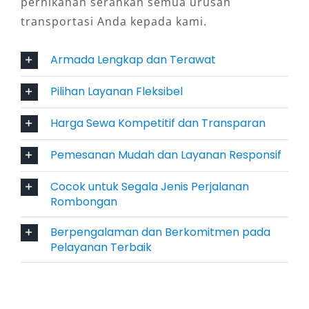
pernikahan serahkan semua urusan
Bulanan, hingga Lepas Kunci
transportasi Anda kepada kami.
Banyak penyedia rental mobil Elf Bintaro yang
Armada Lengkap dan Terawat
kini menawarkan sistem sewa yang fleksibel,
seperti booking Elf harian dan bulanan, dengan
Pilihan Layanan Fleksibel
sopir maupun lepas kunci. Fleksibilitas ini
Harga Sewa Kompetitif dan Transparan
sangat membantu perusahaan atau pengguna
pribadi yang ingin mengatur waktu perjalanan
Pemesanan Mudah dan Layanan Responsif
sesuai kebutuhan, tanpa terikat jadwal seperti
transportasi umum.
Cocok untuk Segala Jenis Perjalanan
Rombongan
5. Harga Sewa yang Kompetitif dan
Berpengalaman dan Berkomitmen pada
Transparan
Pelayanan Terbaik
Mencari harga sewa Elf Bintaro yang
terjangkau kini semakin mudah. Penyedia jasa