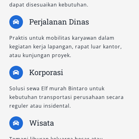
dapat disesuaikan kebutuhan.
Elf, tipe ini menghadirkan desain bodi yang
elegan, sistem pengereman lebih responsif,
Perjalanan Dinas
serta konsumsi bahan bakar yang lebih hemat.
Kapasitasnya tetap ideal untuk transportasi
Praktis untuk mobilitas karyawan dalam
rombongan, yaitu 15–17 seat, menjadikannya
kegiatan kerja lapangan, rapat luar kantor,
sangat cocok untuk keperluan dinas, wisata
atau kunjungan proyek.
eksklusif, atau antar jemput tamu penting.
Korporasi
Keunggulan Elf NLR tak hanya pada desain dan
efisiensinya, tetapi juga pada fitur keselamatan
Solusi sewa Elf murah Bintaro untuk
dan kenyamanan kabin. Suspensi empuk,
kebutuhan transportasi perusahaan secara
ventilasi optimal, dan ruang bagasi lebih luas
reguler atau insidental.
menjadi nilai tambah yang membuat rental
mobil Elf tipe ini unggul di kelasnya. Salsa
Wisata
Wisata menyewakan unit Elf NLR dalam kondisi
prima, siap untuk perjalanan jarak jauh