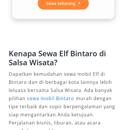
Sewa sekarang
terasa melelahkan—baik untuk rute dalam kota
maupun ke luar kota.
3. Efisien untuk Berbagai
Kebutuhan Acara
Kenapa Sewa Elf Bintaro di
Mobil Elf sangat fleksibel digunakan untuk
Salsa Wisata?
beragam kegiatan. Mulai dari kendaraan wisata
Bintaro, antar jemput karyawan, event
Dapatkan kemudahan sewa mobil Elf di
perusahaan, hingga kebutuhan dinas luar kota.
Bintaro dan di berbagai kota lainnya lebih
Fleksibilitas ini menjadikan sewa Elf murah
leluasa bersama Salsa Wisata. Ada banyak
Bintaro sebagai pilihan favorit masyarakat
pilihan
sewa mobil Bintaro
murah dengan
yang ingin kendaraan praktis dan serbaguna
tipe terbaik dan sopir berpengalaman yang
tanpa harus mengorbankan kenyamanan.
siap mengantarkan Anda ketujuan.
Perjalanan bisnis, liburan, atau acara
4. Pilihan Sewa Fleksibel: Harian,