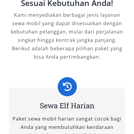
Sesuai Kebutuhan Anda!
Dengan
rental Elf Bintaro
, Anda tak hanya
Kami menyediakan berbagai jenis layanan
mendapatkan solusi transportasi, tetapi juga
sewa mobil yang dapat disesuaikan dengan
pengalaman perjalanan yang lebih
kebutuhan pelanggan, mulai dari perjalanan
menyenangkan, efisien, dan terpercaya. Untuk
singkat hingga kontrak jangka panjang.
kenyamanan maksimal dan harga terbaik,
Berikut adalah beberapa pilihan paket yang
segera booking Elf harian dan bulanan sesuai
bisa Anda pertimbangkan:
kebutuhan Anda.
Tipe Mobil Elf yang Kami
Sewakan
Dalam merencanakan perjalanan rombongan,
Sewa Elf Harian
memilih jenis kendaraan yang tepat adalah
kunci utama kenyamanan. Di Salsa Wisata,
Paket sewa mobil harian sangat cocok bagi
kami menyediakan beragam tipe mobil Elf yang
Anda yang membutuhkan kendaraan
dirancang khusus untuk memenuhi kebutuhan