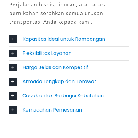
menarik. Dengan kendaraan wisata Cibinong
Perjalanan bisnis, liburan, atau acara
seperti Elf, rombongan bisa mengunjungi
pernikahan serahkan semua urusan
tempat-tempat wisata, kuliner, hingga pusat
transportasi Anda kepada kami.
perbelanjaan tanpa repot berpindah-pindah
kendaraan. Elf pun sudah terbukti sebagai
Kapasitas Ideal untuk Rombongan
pilihan andalan transportasi rombongan.
Fleksibilitas Layanan
6. Mudah Diakses dan Terpercaya
Harga Jelas dan Kompetitif
Kini, menemukan layanan sewa Elf murah
Armada Lengkap dan Terawat
Cibinong tidak lagi sulit. Armada tersedia
Cocok untuk Berbagai Kebutuhan
dengan kondisi terawat, jadwal fleksibel, serta
layanan profesional yang menjamin
Kemudahan Pemesanan
kepercayaan pelanggan. Proses pemesanan
pun mudah, baik online maupun langsung,
sehingga mempermudah siapa saja yang