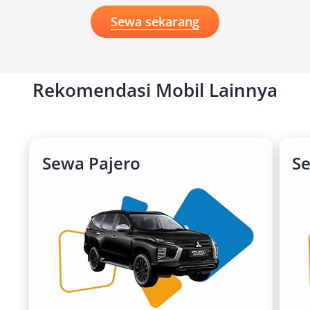
Sewa sekarang
Rekomendasi Mobil Lainnya
Sewa Pajero
S