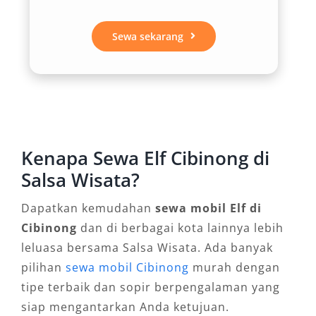
untuk perjalanan singkat di area Cibinong
maupun rute panjang hingga luar Jawa.
Sewa sekarang
4. Fleksibilitas Layanan
Layanan rental mobil Elf Cibinong tersedia
dalam berbagai opsi, mulai dari booking Elf
harian dan bulanan, hingga sistem sewa
Kenapa Sewa Elf Cibinong di
dengan sopir atau lepas kunci sesuai
Salsa Wisata?
kebutuhan. Pilihan fleksibel ini memudahkan
pelanggan menyesuaikan layanan dengan
Dapatkan kemudahan
sewa mobil Elf di
agenda perjalanan.
Cibinong
dan di berbagai kota lainnya lebih
leluasa bersama Salsa Wisata. Ada banyak
5. Solusi Transportasi Wisata Cibinong
pilihan
sewa mobil Cibinong
murah dengan
tipe terbaik dan sopir berpengalaman yang
Cibinong dikenal memiliki beragam destinasi
siap mengantarkan Anda ketujuan.