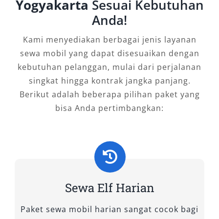
Yogyakarta
Sesuai Kebutuhan
seat, tipe ini menawarkan kabin luas dan
Anda!
kenyamanan ekstra, ideal untuk perjalanan
jarak jauh seperti wisata keluarga besar,
Kami menyediakan berbagai jenis layanan
kunjungan ziarah, atau perjalanan dinas luar
sewa mobil yang dapat disesuaikan dengan
kota. Suspensi yang stabil membuat perjalanan
kebutuhan pelanggan, mulai dari perjalanan
lebih nyaman, sementara bagasi luas mampu
singkat hingga kontrak jangka panjang.
menampung banyak barang bawaan. Bagi Anda
Berikut adalah beberapa pilihan paket yang
yang membutuhkan efisiensi sekaligus
bisa Anda pertimbangkan:
kenyamanan, sewa Elf murah tipe Long adalah
pilihan tepat.
2. Elf Short
Untuk rombongan berjumlah sedang, Elf Short
Sewa Elf Harian
hadir dengan kapasitas 11–14 seat. Tipe ini
Paket sewa mobil harian sangat cocok bagi
fleksibel digunakan baik untuk rute dalam kota