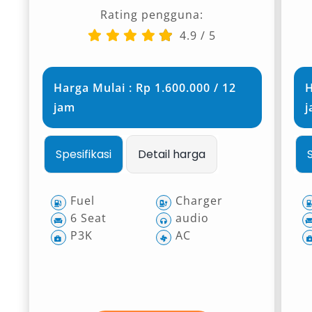
Rating pengguna:
4.9
/
5
Harga Mulai : Rp 1.600.000 / 12
H
jam
Spesifikasi
Detail harga
Fuel
Charger
6 Seat
audio
P3K
AC