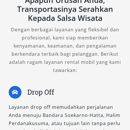
Apapun Urusan Anda,
Transportasinya Serahkan
Elf murah dan transparan
, kami siap menjadi
mitra terpercaya dalam setiap perjalanan
Kepada Salsa Wisata
Anda.
Dengan berbagai layanan yang fleksibel dan
profesional, kami siap memberikan
kenyamanan, keamanan, dan pengalaman
berkendara terbaik bagi pelanggan. Berikut
adalah ragam layanan rental mobil yang kami
tawarkan:
Drop Off
Layanan drop off memudahkan perjalanan
Anda menuju Bandara Soekarno-Hatta, Halim
Perdanakusuma, atau tujuan lain tanpa perlu