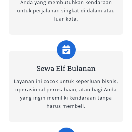
Anda yang membutuhkan kendaraan
maupun ke luar kota. Dengan dimensi lebih
untuk perjalanan singkat di dalam atau
ringkas dibanding Elf Long, kendaraan ini
luar kota.
lincah bermanuver di jalanan perkotaan,
namun tetap menghadirkan kenyamanan
maksimal. Banyak pelanggan memilih rental
mobil Elf tipe Short untuk acara keluarga,
antar jemput rombongan, atau perjalanan
bisnis skala menengah.
Sewa Elf Bulanan
3. Elf NLR
Layanan ini cocok untuk keperluan bisnis,
operasional perusahaan, atau bagi Anda
Sebagai model terbaru, Elf NLR membawa
yang ingin memiliki kendaraan tanpa
desain modern, mesin lebih efisien, dan
harus membeli.
kapasitas besar yang mampu menampung
hingga 20 penumpang. Keunggulan utamanya
terletak pada teknologi mesin hemat bahan