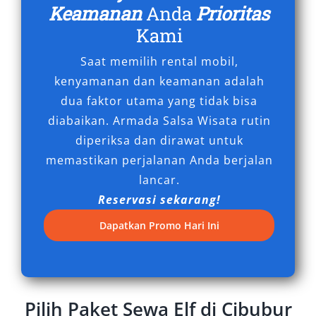
Keamanan
Anda
Prioritas
Kami
Saat memilih rental mobil,
kenyamanan dan keamanan adalah
dua faktor utama yang tidak bisa
diabaikan. Armada Salsa Wisata rutin
diperiksa dan dirawat untuk
memastikan perjalanan Anda berjalan
lancar.
Reservasi sekarang!
Dapatkan Promo Hari Ini
Pilih Paket Sewa Elf di Cibubur