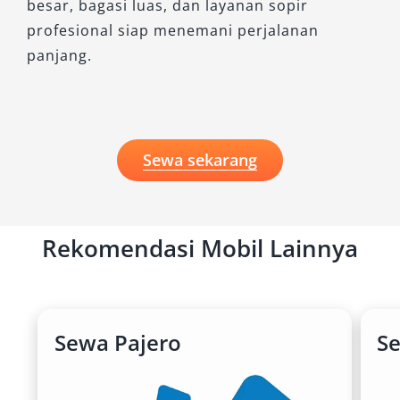
besar, bagasi luas, dan layanan sopir
profesional siap menemani perjalanan
panjang.
Sewa sekarang
Rekomendasi Mobil Lainnya
Sewa Pajero
S