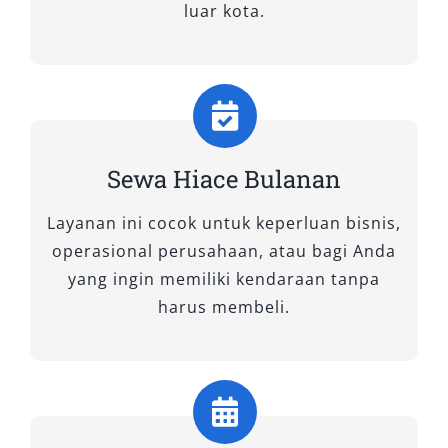
luar kota.
mengurangi guncangan di jalan, membuat
setiap perjalanan terasa lebih rileks. Bagi Anda
yang mengutamakan efisiensi dan
kenyamanan, rental Hiace Premio menjadi opsi
tepat untuk berbagai rute, baik dalam kota
maupun ke luar kota.
Sewa Hiace Bulanan
2. Hiace Premio Luxury
Layanan ini cocok untuk keperluan bisnis,
operasional perusahaan, atau bagi Anda
Bagi pelanggan yang menginginkan
yang ingin memiliki kendaraan tanpa
pengalaman perjalanan dengan sentuhan
harus membeli.
eksklusif, kami menyediakan Hiace Premio
Luxury. Varian ini dirancang khusus untuk
memberikan kenyamanan kelas premium,
sangat cocok untuk perjalanan wisata VIP,
tamu perusahaan, atau acara penting seperti