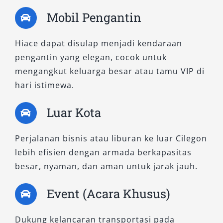
membawa perlengkapan perjalanan
Mobil Pengantin
menjadikan rental mobil Hiace Commuter
tetap kompetitif di kelasnya. Fleksibilitas
Hiace dapat disulap menjadi kendaraan
penggunaannya memungkinkan pelanggan
pengantin yang elegan, cocok untuk
memanfaatkannya untuk perjalanan jarak
mengangkut keluarga besar atau tamu VIP di
dekat maupun jarak jauh.
hari istimewa.
Dengan kombinasi harga yang ramah di
Luar Kota
kantong dan daya tampung yang besar, sewa
Hiace Commuter memberikan nilai lebih tanpa
Perjalanan bisnis atau liburan ke luar Cilegon
mengorbankan kenyamanan dan keamanan.
lebih efisien dengan armada berkapasitas
Perjalanan Nyaman untuk Setiap
besar, nyaman, dan aman untuk jarak jauh.
Kebutuhan
Event (Acara Khusus)
Apapun tipe Hiace yang Anda pilih, tujuan kami
Dukung kelancaran transportasi pada