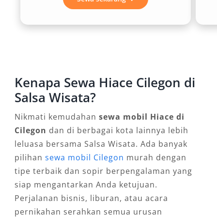
kendaraan, biaya bahan bakar, tol, dan jasa
sopir menjadi lebih efisien, sehingga anggaran
perjalanan bisa dialokasikan untuk keperluan
lain.
4. Fleksibilitas Layanan Sesuai
Kenapa Sewa Hiace Cilegon di
Kebutuhan
Salsa Wisata?
Nikmati kemudahan
sewa mobil Hiace di
Penyedia rental mobil Hiace Cilegon umumnya
Cilegon
dan di berbagai kota lainnya lebih
menawarkan opsi dengan sopir profesional
leluasa bersama Salsa Wisata. Ada banyak
untuk perjalanan santai tanpa repot, atau
pilihan
sewa mobil Cilegon
murah dengan
lepas kunci bagi yang ingin mengemudi sendiri.
tipe terbaik dan sopir berpengalaman yang
Durasi sewa juga fleksibel, mulai dari harian,
siap mengantarkan Anda ketujuan.
bulanan, hingga layanan antar jemput dari titik
Perjalanan bisnis, liburan, atau acara
keberangkatan seperti Bandara Soekarno–
pernikahan serahkan semua urusan
Hatta.