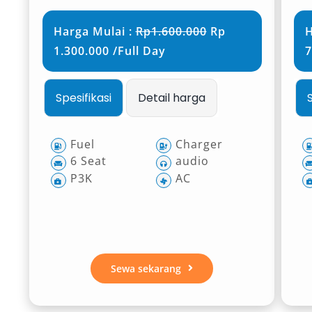
Harga Mulai :
Rp1.600.000
Rp
H
1.300.000 /Full Day
7
Spesifikasi
Detail harga
Fuel
Charger
6 Seat
audio
P3K
AC
Sewa sekarang