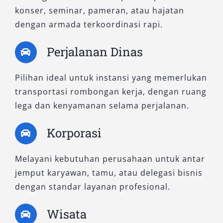
adalah menghadirkan perjalanan nyaman
konser, seminar, pameran, atau hajatan
untuk semua penumpang. Armada kami selalu
dengan armada terkoordinasi rapi.
dalam kondisi prima, bersih, dan siap
digunakan, memastikan setiap pelanggan
Perjalanan Dinas
mendapatkan pengalaman terbaik.
Pilihan ideal untuk instansi yang memerlukan
Mulai dari
sewa mobil Hiace Premio
yang
transportasi rombongan kerja, dengan ruang
fungsional, rental Hiace Premio Luxury yang
lega dan kenyamanan selama perjalanan.
mewah, hingga sewa Hiace Commuter yang
ekonomis, semua dirancang untuk memenuhi
Korporasi
kebutuhan transportasi rombongan dengan
standar pelayanan profesional. Dengan
Melayani kebutuhan perusahaan untuk antar
memilih layanan kami, Anda tidak hanya
jemput karyawan, tamu, atau delegasi bisnis
mendapatkan kendaraan, tetapi juga solusi
dengan standar layanan profesional.
perjalanan yang andal, aman, dan berkesan.
Wisata