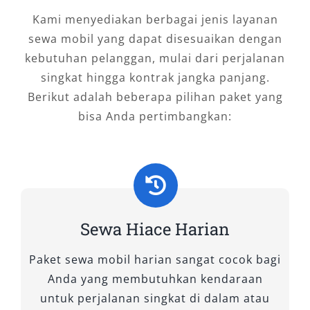
efisien.
Kami menyediakan berbagai jenis layanan
1. Hiace Premio
sewa mobil yang dapat disesuaikan dengan
kebutuhan pelanggan, mulai dari perjalanan
singkat hingga kontrak jangka panjang.
Hiace Premio adalah pilihan favorit bagi
Berikut adalah beberapa pilihan paket yang
banyak pelanggan yang mencari keseimbangan
bisa Anda pertimbangkan:
antara desain modern, kenyamanan, dan
kapasitas penumpang. Kendaraan ini
menawarkan kapasitas penumpang luas hingga
14 kursi dengan ruang kaki yang lega, sehingga
ideal untuk mobil keluarga besar atau
perjalanan grup bisnis.
Sewa Hiace Harian
Interiornya dilengkapi AC merata, kursi
Paket sewa mobil harian sangat cocok bagi
ergonomis, dan fitur hiburan yang memadai
Anda yang membutuhkan kendaraan
untuk menjaga suasana tetap nyaman selama
untuk perjalanan singkat di dalam atau
perjalanan. Suspensi lembut membantu