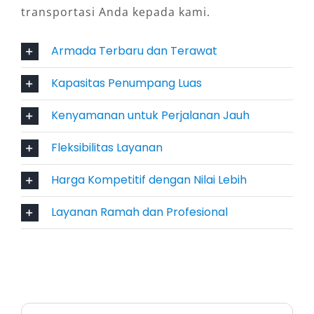
transportasi Anda kepada kami.
5. Cocok untuk Berbagai Jenis
Armada Terbaru dan Terawat
Perjalanan
Kapasitas Penumpang Luas
Hiace tidak hanya ideal untuk keperluan
wisata. Banyak perusahaan di Cilegon
Kenyamanan untuk Perjalanan Jauh
memanfaatkannya untuk antar jemput
Fleksibilitas Layanan
karyawan, perjalanan dinas, atau kunjungan ke
proyek. Sementara bagi keluarga, kendaraan
Harga Kompetitif dengan Nilai Lebih
ini cocok untuk acara pernikahan, liburan, atau
mudik dengan membawa banyak anggota
Layanan Ramah dan Profesional
keluarga.
6. Armada Terawat dan Terbaru
Kredibilitas penyedia jasa sewa mobil Hiace