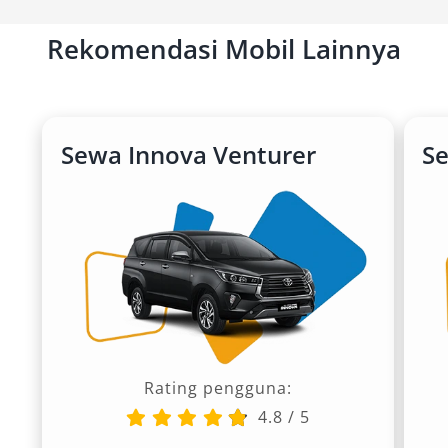
Rekomendasi Mobil Lainnya
Sewa Innova Venturer
S
Rating pengguna:
4.8
/
5