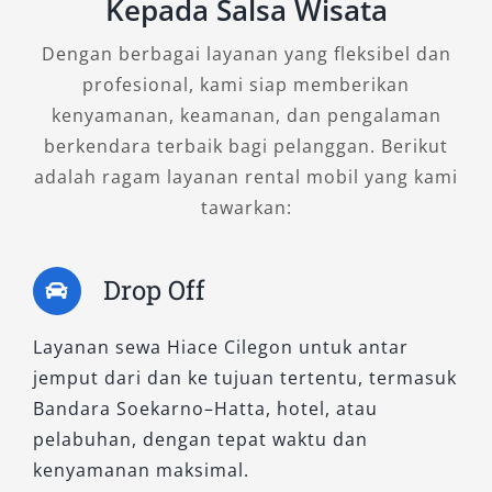
simbol perjalanan yang bergaya sekaligus
Kepada Salsa Wisata
praktis.
Dengan berbagai layanan yang fleksibel dan
profesional, kami siap memberikan
3. Hiace Commuter
kenyamanan, keamanan, dan pengalaman
berkendara terbaik bagi pelanggan. Berikut
Untuk kebutuhan transportasi berkapasitas
adalah ragam layanan rental mobil yang kami
besar dengan harga yang lebih terjangkau,
tawarkan:
Hiace Commuter adalah pilihan ideal.
Kendaraan ini memiliki kapasitas penumpang
luas hingga 15 orang, sehingga sangat pas
Drop Off
untuk kegiatan wisata keluarga, studi tour
sekolah, atau perjalanan kerja tim dalam
Layanan sewa Hiace Cilegon untuk antar
jumlah besar.
jemput dari dan ke tujuan tertentu, termasuk
Bandara Soekarno–Hatta, hotel, atau
Meskipun lebih ekonomis, kenyamanan tetap
pelabuhan, dengan tepat waktu dan
menjadi prioritas. Kursi empuk, sirkulasi udara
kenyamanan maksimal.
yang baik, serta bagasi cukup luas untuk