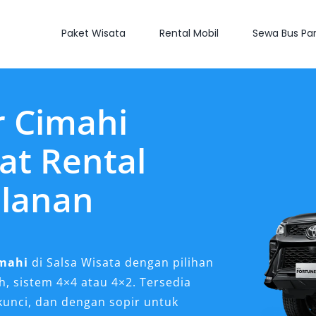
Paket Wisata
Rental Mobil
Sewa Bus Par
r Cimahi
at Rental
ulanan
imahi
di Salsa Wisata dengan pilihan
h, sistem 4×4 atau 4×2. Tersedia
 kunci, dan dengan sopir untuk