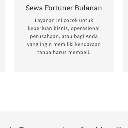
berbagai varian Fortuner 4×2 dan 4×4
Sewa Fortuner Bulanan
ngalaman berkendara terbaik—baik
Layanan ini cocok untuk
hingga ekspedisi ke luar kota. Berikut
keperluan bisnis, operasional
ngkas mengenai tipe-tipe Fortuner
perusahaan, atau bagi Anda
yang ingin memiliki kendaraan
 untuk Mobilitas Harian dan
tanpa harus membeli.
393 cc dengan transmisi otomatis,
penggunaan harian. Dilengkapi
elakang, dan fitur keamanan yang
utuhan rental mobil Fortuner Cimahi
bandara atau perjalanan dinas