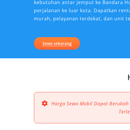
kebutuhan antar jemput ke Bandara Hu
perjalanan ke luar kota. Dapatkan ren
murah, pelayanan terdekat, dan unit t
Kenapa Sewa Mobil Fortun
untuk Perjalanan di Cimah
Sewa sekarang
Cimahi, kota strategis yang terletak 
industri Jawa Barat, terus berkembang 
wisata. Dengan infrastruktur jalan yan
kebutuhan mobilitas yang tinggi dari p
memilih kendaraan yang tepat sangatla
mobil Fortuner Cimahi menjadi solusi id
juga memberikan kenyamanan dan pres
Harga Sewa Mobil Dapat Berubah
Terl
1. Tangguh di Segala Medan 
Tinggi