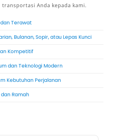
 transportasi Anda kepada kami.
p dan Terawat
arian, Bulanan, Sopir, atau Lepas Kunci
an Kompetitif
m dan Teknologi Modern
am Kebutuhan Perjalanan
l dan Ramah