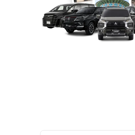
Didukung oleh mesin diesel yang efisi
ideal digunakan untuk performa jalan t
jalur Cimahi–Cileunyi yang sering menj
pebisnis dan pelancong. Akselerasi res
membuat pengalaman berkendara tetap
lintas padat atau perjalanan malam har
5. Fleksibilitas Layanan: Ha
atau Lepas Kunci
Layanan sewa Fortuner Cimahi biasany
dari harian 24 jam, bulanan, dengan s
kunci. Fleksibilitas ini memungkinka
kebutuhan spesifik, baik untuk agenda
kebutuhan transportasi reguler. Dengan