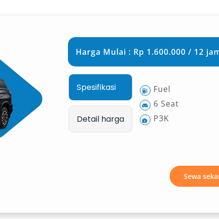
 sistem 4×4 dan 4×2 yang tangguh dan
 untuk medan menanjak di kawasan
adat di Cimahi. Hal ini
Harga Mulai : Rp 1.600.000 / 12 ja
rjalanan lintas daerah maupun
yang tersebar di kawasan barat dan
Spesifikasi
Fuel
n perjalanan bisnis atau membawa
6 Seat
Cimahi menawarkan rasa aman dan
P3K
Detail harga
alanan Jarak Pendek dan
Sewa seka
n ergonomis, kabin Fortuner
 baik dalam perjalanan singkat
luar kota. Kenyamanan kabin ini