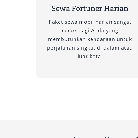
Salsa Wisata, Anda bisa memilih dari 
Sewa Fortuner Harian
yang dirancang untuk memberikan pe
Paket sewa mobil harian sangat
untuk urusan bisnis, liburan keluarga, 
cocok bagi Anda yang
kami sajikan informasi lengkap dan ri
membutuhkan kendaraan untuk
yang tersedia di layanan kami.
perjalanan singkat di dalam atau
A. Tipe Fortuner 4×2 – Ideal
luar kota.
Bisnis di Kota
1. Fortuner 2.4 G 4×2 A/T
Tipe ini mengandalkan mesin diesel 2.
hemat bahan bakar dan nyaman untuk 
sistem hiburan touchscreen, kamera b
solid, Fortuner 2.4 G cocok untuk keb
skala menengah, seperti antar jemput 