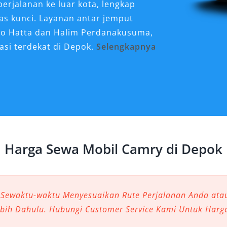
erjalanan ke luar kota, lengkap
pas kunci. Layanan antar jemput
rno Hatta dan Halim Perdanakusuma,
asi terdekat di Depok.
Selengkapnya
Sangat Dibutuhkan untuk
eperti di Depok, kebutuhan akan
n efisien menjadi sangat penting.
dan kalangan profesional adalah sewa
Harga Sewa Mobil Camry di Depok
ium ini bukan hanya menawarkan
juga mencerminkan status,
ukan perjalanan bisnis maupun
 Sewaktu-waktu Menyesuaikan Rute Perjalanan Anda at
ebih Dahulu. Hubungi Customer Service Kami Untuk Harg
semakin diminati berkat fleksibilitas