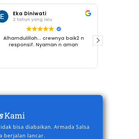
Eka Diniwati
Her
2 tahun yang lalu
2 tah
Alhamdulillah... crewnya baik2 n
responsif. Nyaman n aman
s
Kami
idak bisa diabaikan. Armada Salsa
 berjalan lancar.