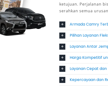
 Depok yang sesuai kebutuhan, mulai
ketujuan. Perjalanan bi
ngga bulanan. Layanan ini sangat
serahkan semua urusan
atau tamu bisnis yang membutuhkan
ok.
Armada Camry Terb
si Terdekat
Pilihan Layanan Flek
Layanan Antar Jempu
Salsa Wisata menghadirkan layanan
erti Bandara dan Stasiun, dengan
Harga Kompetitif u
 operasional yang terdekat
Layanan Cepat dan 
puh jarak jauh untuk pemesanan.
Kepercayaan dan Re
ualitas Premium
ayanan sewa mobil Camry Depok tetap
rsaing, menjadikannya pilihan