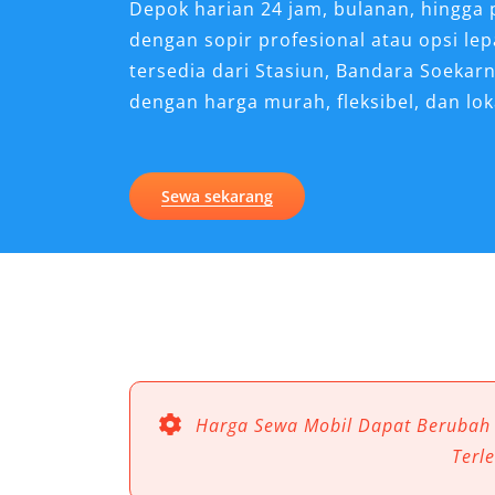
Depok harian 24 jam, bulanan, hingga p
dengan sopir profesional atau opsi le
tersedia dari Stasiun, Bandara Soeka
dengan harga murah, fleksibel, dan lok
Kenapa Sewa Mobil Camry 
Perjalanan di Depok?
Sewa sekarang
Dalam dinamika mobilitas perkotaan s
kendaraan yang nyaman, prestisius, da
Salah satu pilihan favorit masyarakat 
mobil Camry Depok. Mobil sedan prem
kemewahan dalam berkendara, tetapi 
keamanan, dan kenyamanan saat melak
pribadi.
Harga Sewa Mobil Dapat Berubah
Terl
Layanan rental mobil Camry Depok kini 