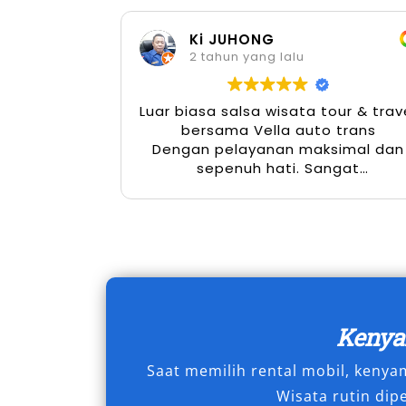
ekonomis untuk kualitas yang maksima
perusahaan, hingga perjalanan keluarg
Ki JUHONG
2 tahun yang lalu
Dengan semua manfaat tersebut, tak h
rental mobil Camry Depok terus meni
Luar biasa salsa wisata tour & trav
kenyamanan, efisiensi, dan citra profe
bersama Vella auto trans
karena itu, memilih sewa Camry Depok
Dengan pelayanan maksimal dan
sepenuh hati. Sangat
mobilitas harian hingga acara penting
menyenangkan
Tipe Mobil Camry yang K
Jika Anda sedang mencari kendaraan 
bisnis, acara penting, atau sekadar 
jalan, Salsa Wisata menghadirkan dua p
Keny
siap disewa kapan saja. Setiap unit di
dilengkapi dengan fitur modern untuk
Saat memilih rental mobil, keny
di Depok dan sekitarnya.
Wisata rutin dip