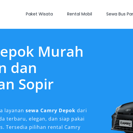
Paket Wisata
Rental Mobil
Sewa Bus Par
Depok Murah
n dan
an Sopir
a layanan
sewa Camry Depok
dari
 terbaru, elegan, dan siap pakai
. Tersedia pilihan rental Camry