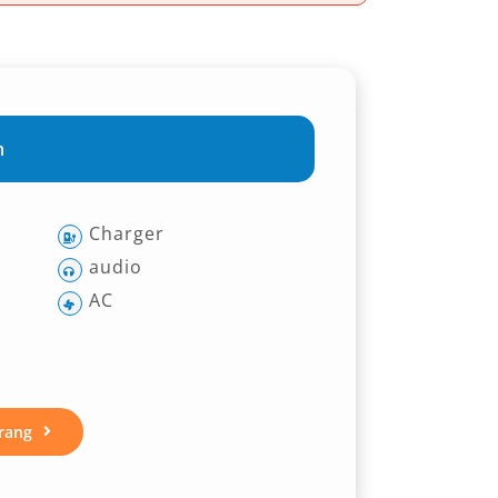
m
Charger
audio
AC
rang