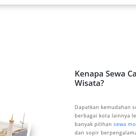
ggi
suspensi canggih, Camry menawarkan
 bakar efisien. Bagi Anda yang
iensi operasional, rental mobil
tkan Citra Profesional
Kenapa Sewa Ca
Wisata?
perti Camry memberikan kesan
at menghadiri acara formal,
at. Inilah mengapa layanan sewa
laku bisnis dan profesional.
Dapatkan kemudahan se
berbagai kota lainnya l
n, dan Perjalanan Jauh
banyak pilihan
sewa mo
dan sopir berpengalam