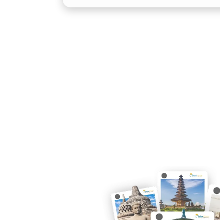
2. Efisiensi dan Performa Tin
Dibekali mesin bertenaga dan sistem 
performa halus dengan konsumsi bahan
mengutamakan ketepatan waktu dan efis
Camry Depok menjadi pilihan rasional.
3. Tampilan Elegan Meningka
Menggunakan mobil sedan premium se
profesional dan kredibel, terutama sa
kunjungan klien, atau kegiatan korpor
Camry Depok sangat dibutuhkan oleh pe
4. Fleksibel: Harian, Bulana