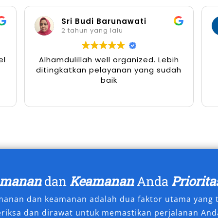
l. Cocok untuk pernikahan, event
a.
Sri Budi Barunawati
2 tahun yang lalu
eran jika permintaan sewa mobil dan
ngkat. Masyarakat kini mengutamakan
el
Alhamdulillah well organized. Lebih
sional dalam setiap perjalanan. Oleh
ditingkatkan pelayanan yang sudah
 adalah langkah cerdas untuk
baik
 Anda.
ami Sewakan
premium untuk kebutuhan perjalanan
menikmati kenyamanan maksimal di
ilihan tipe mobil Camry terbaik yang
amanan
dan
Keamanan
Anda
Priorita
siapkan dalam kondisi prima dan
 menjawab kebutuhan mobilitas Anda
amanan dan keamanan adalah dua faktor utama yang t
eriksa dan dirawat untuk memastikan perjalanan Anda