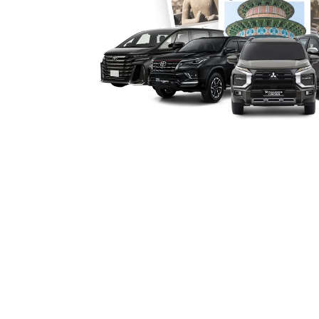
Anda bisa memilih skema rental Camry
dari sewa harian 24 jam, mingguan, hi
berguna bagi pendatang, ekspatriat, 
kendaraan selama masa tinggal di Dep
5. Layanan Lengkap dan Loka
Penyedia rental Camry Depok seperti 
antar jemput dari lokasi strategis sep
armada terawat dan siap pakai. Lokasi
memudahkan akses tanpa harus menem
6. Harga Kompetitif untuk K
Meski masuk kategori mobil mewah, l
ditawarkan dengan harga murah dan be