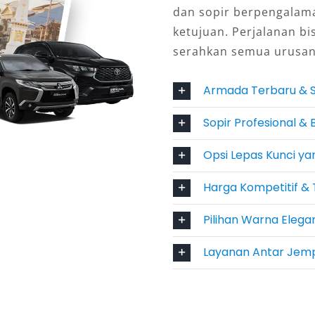
lphard solusi ideal untuk berbagai
dan sopir berpengalam
un penggunaan jangka panjang.
ketujuan. Perjalanan bi
serahkan semua urusan
yang Terpercaya
Armada Terbaru & S
d Garut dari penyedia terpercaya
il selalu dalam kondisi prima,
Sopir Profesional 
pir berpengalaman memastikan
Opsi Lepas Kunci yan
anan tinggi, kepercayaan pelanggan
s meningkat dari waktu ke waktu.
Harga Kompetitif &
ilai Lebih
Pilihan Warna Elegan
um, harga sewa Alphard di Garut
Layanan Antar Jemp
engan kenyamanan dan manfaat yang
cil, biaya dapat dibagi bersama
 lengkap dan layanan profesional,