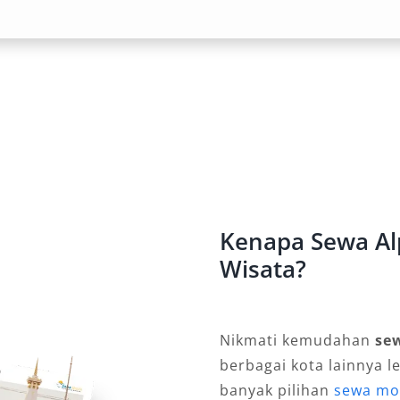
lanan VIP. Keberadaan Alphard bukan
ainkan simbol kenyamanan dan
ai Kebutuhan
at fleksibel, baik untuk sewa
ingin mengemudi sendiri, maupun
 lebih memilih kenyamanan tanpa
keleluasaan sesuai kebutuhan
Kenapa Sewa Alp
luarga hingga perjalanan bisnis.
Wisata?
Nikmati kemudahan
se
arena itu, banyak penyedia rental
berbagai kota lainnya l
a harian 24 jam hingga sewa
banyak pilihan
sewa mo