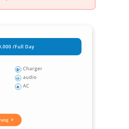
.000 /Full Day
Charger
audio
AC
rang