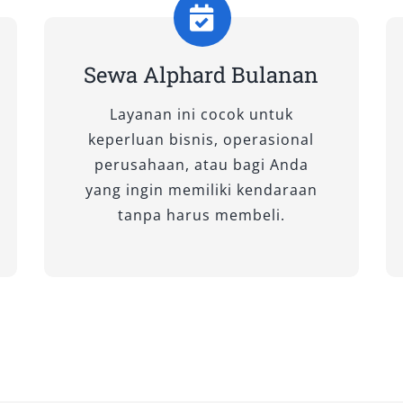
ngat cocok untuk sewa Alphard untuk
yang memerlukan kenyamanan
Sewa Alphard Bulanan
Layanan ini cocok untuk
um Color)
keperluan bisnis, operasional
perusahaan, atau bagi Anda
n putih premium, tipe ini
yang ingin memiliki kendaraan
engan desain interior sederhana
tanpa harus membeli.
 standar Toyota juga memastikan
ideal untuk Alphard Garut yang
rjalanan santai.
Premium Color)
ra fitur mewah Alphard dan biaya
uk rental Alphard yang digunakan