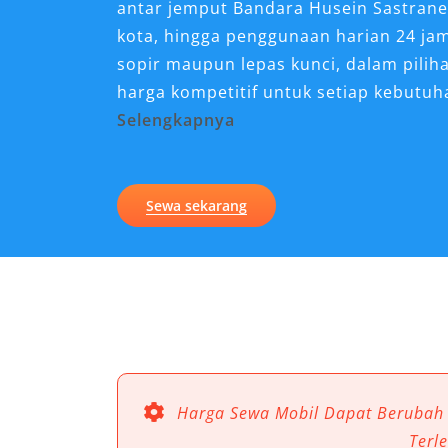
antar jemput Bandara Husein Sastrane
kota, hingga penggunaan harian 24 ja
sopir maupun lepas kunci, dalam pilih
harga kompetitif untuk setiap kebutu
Selengkapnya
Kenapa Sewa Mobil Alphar
untuk Perjalanan di Garut?
Sewa sekarang
Perjalanan ke Garut, baik untuk libur
keluarga, akan jauh lebih nyaman dan
kendaraan yang tepat. Salah satu pili
Garut, sebuah MPV premium yang dir
sempurna antara kenyamanan, kemewaha
jika rental mobil Alphard Garut kini m
baik untuk penggunaan harian 24 jam
Harga Sewa Mobil Dapat Berubah
jemput Bandara seperti Husein Sastra
Terl