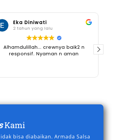
Eka Diniwati
Her
2 tahun yang lalu
2 tah
Alhamdulillah... crewnya baik2 n
responsif. Nyaman n aman
s
Kami
idak bisa diabaikan. Armada Salsa