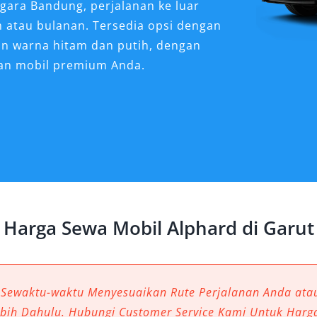
gara Bandung, perjalanan ke luar
m atau bulanan. Tersedia opsi dengan
an warna hitam dan putih, dengan
han mobil premium Anda.
d Sangat Dibutuhkan
an, bisnis, maupun menghadiri acara
 berkesan jika menggunakan
han terbaik adalah sewa mobil Alphard
Harga Sewa Mobil Alphard di Garut
ancang untuk memberikan kombinasi
n, dan fleksibilitas. Tidak heran
enjadi layanan yang semakin diminati,
, bulanan, maupun kebutuhan antar
 Sewaktu-waktu Menyesuaikan Rute Perjalanan Anda at
negara Bandung.
ebih Dahulu. Hubungi Customer Service Kami Untuk Harg