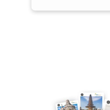
acara resmi, pernikahan, hingga perja
hanya sekadar alat transportasi, mel
prestise.
3. Kepraktisan untuk Berbag
Layanan sewa mobil Alphard Garut sang
Alphard lepas kunci Garut bagi yang 
Alphard dengan sopir Garut bagi yang
repot menyetir. Opsi ini memberikan 
perjalanan Anda, mulai dari liburan ke
4. Fleksibilitas Durasi Sewa
Kebutuhan setiap pelanggan berbeda. K
Alphard Garut menawarkan pilihan sew