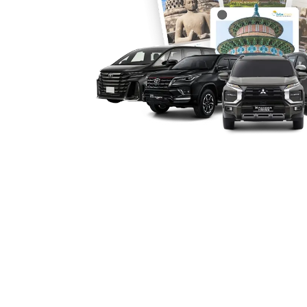
bulanan. Fleksibilitas ini menjadikan A
agenda, baik perjalanan singkat maup
5. Profesionalisme Layanan 
Menggunakan jasa rental mobil Alphar
memberikan jaminan kualitas. Unit mob
layanan pelanggan responsif, dan so
perjalanan lancar. Dengan standar lay
terhadap jasa sewa Alphard Garut teru
6. Efektivitas Biaya dengan N
Meskipun dikenal sebagai mobil premi
tetap kompetitif jika dibandingkan d
didapat. Bagi perjalanan rombongan ke
sehingga lebih hemat. Dengan fasilitas