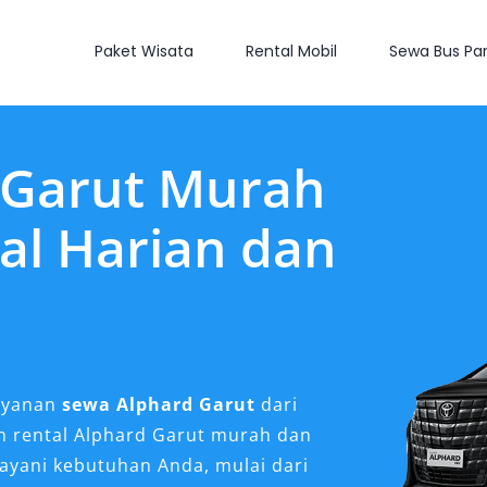
Paket Wisata
Rental Mobil
Sewa Bus Par
 Garut Murah
al Harian dan
layanan
sewa Alphard Garut
dari
an rental Alphard Garut murah dan
layani kebutuhan Anda, mulai dari