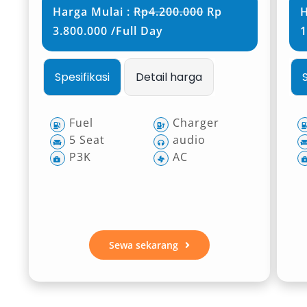
Harga Mulai :
Rp4.200.000
Rp
H
3.800.000 /Full Day
1
Spesifikasi
Detail harga
Fuel
Charger
5 Seat
audio
P3K
AC
Sewa sekarang