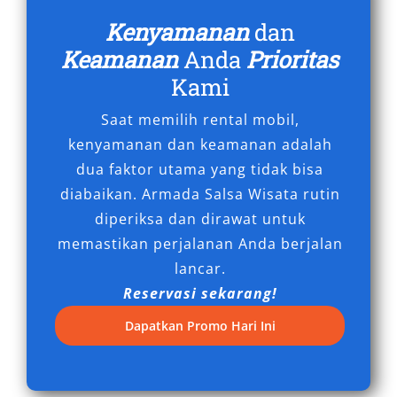
Meskipun termasuk mobil SUV premium, harga
Kenyamanan
dan
sewa Fortuner di Gorontalo tergolong
Keamanan
Anda
Prioritas
kompetitif. Dengan tarif yang sebanding
Kami
dengan performa, kenyamanan, dan keamanan
yang ditawarkan, Fortuner menjadi kendaraan
Saat memilih rental mobil,
yang tidak hanya mewah, tetapi juga ekonomis
kenyamanan dan keamanan adalah
untuk jangka panjang. Pengguna tidak perlu
dua faktor utama yang tidak bisa
memikirkan biaya perawatan, asuransi,
diabaikan. Armada Salsa Wisata rutin
maupun penyusutan aset karena semua telah
diperiksa dan dirawat untuk
di-cover oleh penyedia layanan rental Fortuner
memastikan perjalanan Anda berjalan
Gorontalo terpercaya.
lancar.
Reservasi sekarang!
Melalui kombinasi daya jelajah tinggi,
kenyamanan premium, tampilan elegan, serta
Dapatkan Promo Hari Ini
fleksibilitas layanan, sewa Fortuner Gorontalo
menjadi kebutuhan penting dalam menunjang