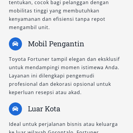
tentukan, cocok bagi pelanggan dengan
1. Fortuner 2.8 VRZ 4×4 A/T Non RSE
mobilitas tinggi yang membutuhkan
kenyamanan dan efisiensi tanpa repot
Mengusung sistem penggerak empat roda
mengambil unit.
(4×4), tipe ini menawarkan daya cengkeram
kuat untuk medan ekstrem. Mesin diesel 2.8L-
Mobil Pengantin
nya sangat responsif, menjadikannya pilihan
favorit bagi penyewa yang ingin menjelajah
Toyota Fortuner tampil elegan dan eksklusif
area pelosok atau pegunungan di Gorontalo
untuk mendampingi momen istimewa Anda.
dengan lebih percaya diri.
Layanan ini dilengkapi pengemudi
profesional dan dekorasi opsional untuk
2. Fortuner 2.8 VRZ 4×4 A/T
keperluan resepsi atau akad.
Versi lengkap dari model sebelumnya,
Luar Kota
dilengkapi Rear Seat Entertainment (RSE) untuk
hiburan penumpang belakang. Cocok
Ideal untuk perjalanan bisnis atau keluarga
digunakan untuk perjalanan bersama keluarga
ke luar wilayah Gorontalo, Fortuner