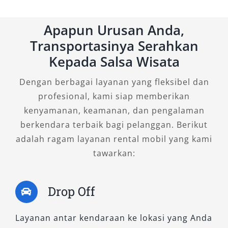
Interiornya mewah dengan sentuhan kulit dan
panel kayu, cocok untuk tamu VIP atau
Apapun Urusan Anda,
kebutuhan dinas.
Transportasinya Serahkan
Kepada Salsa Wisata
3. Fortuner 2.7 SRZ 4×2 A/T
Dengan berbagai layanan yang fleksibel dan
Bagi yang menyukai performa bensin, SRZ
profesional, kami siap memberikan
adalah pilihan tepat. Mesin 2.694 cc responsif
kenyamanan, keamanan, dan pengalaman
dan cocok digunakan untuk perjalanan jarak
berkendara terbaik bagi pelanggan. Berikut
jauh ke luar kota. Dilengkapi fitur hiburan yang
adalah ragam layanan rental mobil yang kami
lengkap dan kenyamanan kabin yang lega,
tawarkan:
mobil ini sering dipilih untuk perjalanan wisata
keluarga dan event perusahaan.
Drop Off
B. Tipe Fortuner 4×4
Layanan antar kendaraan ke lokasi yang Anda