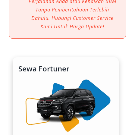
Perjalanan Anda atau Kenaikan BBM
solusi unggulan. Tak hanya menonjol dalam
Tanpa Pemberitahuan Terlebih
tampilan, namun juga memberikan efisiensi,
Dahulu. Hubungi Customer Service
kenyamanan, dan performa maksimal untuk
Kami Untuk Harga Update!
berbagai keperluan.
1. Tangguh di Segala Medan
Gorontalo
Sewa Fortuner
Topografi Gorontalo yang beragam, dari
jalanan perkotaan hingga area berbukit dan
daerah pesisir, menuntut kendaraan dengan
kapabilitas tinggi. Fortuner 4×4 dan 4×2
menawarkan traksi optimal untuk segala
kondisi medan. Baik dalam cuaca kering
maupun hujan, kendaraan ini tetap stabil dan
responsif. Dengan opsi Fortuner GR dan VRZ,