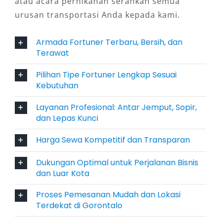
atau acara pernikahan serahkan semua
urusan transportasi Anda kepada kami.
4. Fleksibilitas Opsi Sewa: Harian,
Bulanan, atau 24 Jam
Armada Fortuner Terbaru, Bersih, dan
Terawat
Salah satu alasan utama mengapa sewa
Pilihan Tipe Fortuner Lengkap Sesuai
Fortuner Gorontalo sangat dibutuhkan adalah
Kebutuhan
fleksibilitas dalam durasi penyewaan. Tersedia
layanan harian 24 jam, sewa bulanan, hingga
Layanan Profesional: Antar Jemput, Sopir,
sewa Fortuner lepas kunci untuk pengguna
dan Lepas Kunci
yang ingin mengemudi sendiri. Sementara itu,
Harga Sewa Kompetitif dan Transparan
bagi yang ingin fokus pada tujuan tanpa repot
menyetir, tersedia pula sewa Fortuner dengan
Dukungan Optimal untuk Perjalanan Bisnis
sopir berpengalaman yang memahami rute
dan Luar Kota
lokal dan kondisi jalanan di Gorontalo.
Proses Pemesanan Mudah dan Lokasi
Terdekat di Gorontalo
5. Cocok untuk Kebutuhan Antar