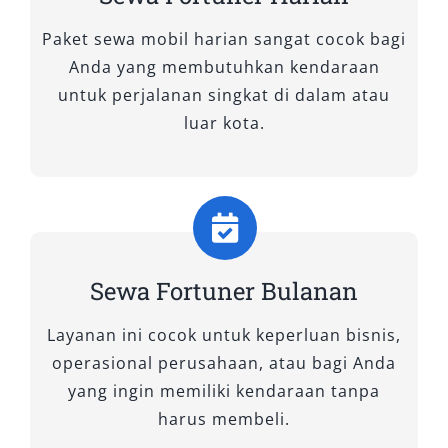
pilihan sempurna. Di Salsa Wisata, kami
menghadirkan berbagai tipe sewa mobil
Paket sewa mobil harian sangat cocok bagi
Fortuner yang dapat disesuaikan dengan
Anda yang membutuhkan kendaraan
kebutuhan Anda, baik untuk perjalanan bisnis,
untuk perjalanan singkat di dalam atau
wisata keluarga, maupun mobilitas antar kota.
luar kota.
Berikut adalah daftar tipe Fortuner yang kami
sewakan, lengkap dengan keunggulan masing-
masing.
A. Tipe Fortuner 4×2
Sewa Fortuner Bulanan
1. Fortuner 2.4 G 4×2 A/T
Layanan ini cocok untuk keperluan bisnis,
Model ini ideal untuk pengguna yang
operasional perusahaan, atau bagi Anda
membutuhkan SUV tangguh dengan harga
yang ingin memiliki kendaraan tanpa
terjangkau. Dibekali mesin diesel 2.393 cc dan
harus membeli.
transmisi otomatis, mobil ini menawarkan