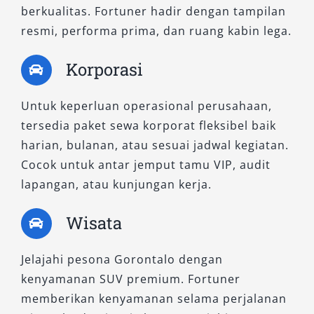
mengutamakan tampilan prestise dan
berkualitas. Fortuner hadir dengan tampilan
performa maksimal di segala medan.
resmi, performa prima, dan ruang kabin lega.
Temukan Fortuner Terbaik
Korporasi
untuk Setiap Perjalanan Anda
Untuk keperluan operasional perusahaan,
Dengan beragam tipe Fortuner yang tersedia,
tersedia paket sewa korporat fleksibel baik
Anda dapat menyesuaikan kendaraan sesuai
harian, bulanan, atau sesuai jadwal kegiatan.
kebutuhan spesifik—mulai dari efisiensi harian,
Cocok untuk antar jemput tamu VIP, audit
perjalanan ke luar kota, antar jemput bandara,
lapangan, atau kunjungan kerja.
hingga kegiatan dinas dan korporasi. Semua
unit yang kami sediakan berada dalam kondisi
Wisata
prima, dengan pilihan sewa Fortuner lepas
kunci maupun dengan sopir profesional.
Jelajahi pesona Gorontalo dengan
kenyamanan SUV premium. Fortuner
Jadikan setiap perjalanan Anda di Gorontalo
memberikan kenyamanan selama perjalanan
lebih nyaman, aman, dan berkelas bersama