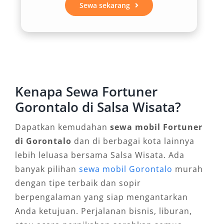
Sewa sekarang
penumpang akan merasakan kenyamanan
sepanjang rute.
3. Efisiensi untuk Perjalanan
Bisnis dan Industri
Kenapa Sewa Fortuner
Sebagai salah satu provinsi dengan aktivitas
Gorontalo di Salsa Wisata?
bisnis dan pengembangan kawasan industri,
mobilitas di Gorontalo memerlukan kendaraan
Dapatkan kemudahan
sewa mobil Fortuner
representatif. Rental Fortuner Gorontalo
di Gorontalo
dan di berbagai kota lainnya
memberikan kesan profesional dan kredibel
lebih leluasa bersama Salsa Wisata. Ada
saat digunakan untuk kunjungan bisnis ke
banyak pilihan
sewa mobil Gorontalo
murah
pelabuhan, kawasan ekonomi, maupun
dengan tipe terbaik dan sopir
pertemuan resmi. Kapasitas bagasi yang luas
berpengalaman yang siap mengantarkan
juga mendukung pengangkutan perlengkapan
Anda ketujuan. Perjalanan bisnis, liburan,
atau dokumen kerja secara aman dan efisien.