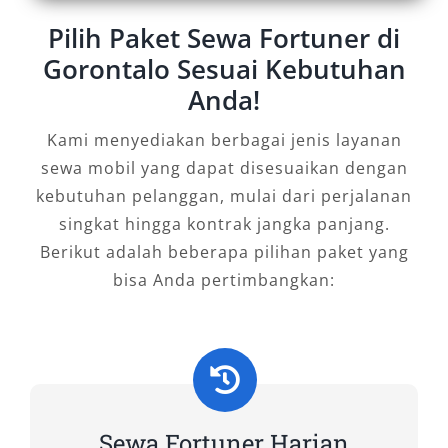
mobilitas modern di Gorontalo. Apakah Anda
seorang pebisnis, wisatawan, atau keluarga
Pilih Paket Sewa Fortuner di
yang merencanakan liburan panjang, menyewa
Gorontalo Sesuai Kebutuhan
Fortuner adalah langkah cerdas untuk
Anda!
menjamin perjalanan yang aman, efisien, dan
Kami menyediakan berbagai jenis layanan
berkelas. Jangan ragu memilih
rental mobil
sewa mobil yang dapat disesuaikan dengan
Fortuner Gorontalo
sebagai mitra mobilitas
kebutuhan pelanggan, mulai dari perjalanan
Anda—karena setiap perjalanan berharga
singkat hingga kontrak jangka panjang.
pantas ditemani kendaraan terbaik.
Berikut adalah beberapa pilihan paket yang
Tipe Mobil Fortuner yang Kami
bisa Anda pertimbangkan:
Sewakan
Bagi Anda yang mengutamakan kenyamanan,
ketangguhan, dan tampilan prestisius dalam
setiap perjalanan, Toyota Fortuner adalah
Sewa Fortuner Harian