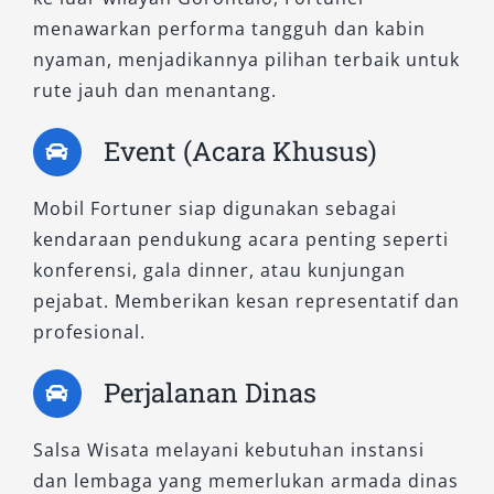
besar atau tamu kehormatan yang
menawarkan performa tangguh dan kabin
menginginkan pengalaman berkendara lebih
nyaman, menjadikannya pilihan terbaik untuk
eksklusif. Suspensinya empuk dan kabinnya
rute jauh dan menantang.
kedap, menjadikan setiap perjalanan panjang
terasa lebih menyenangkan.
Event (Acara Khusus)
3. Fortuner 2.8 GR-S 4×4 A/T
Mobil Fortuner siap digunakan sebagai
kendaraan pendukung acara penting seperti
Inilah varian tertinggi dari lini Fortuner yang
konferensi, gala dinner, atau kunjungan
kami sewakan. Mengusung DNA sporty GR-S
pejabat. Memberikan kesan representatif dan
(Gazoo Racing Sport), mobil ini tampil agresif
profesional.
dengan desain bumper khas, velg eksklusif,
serta fitur premium seperti paddle shift,
Perjalanan Dinas
wireless charger, dan ambient lighting. Sangat
direkomendasikan untuk perjalanan bisnis
Salsa Wisata melayani kebutuhan instansi
strategis, tamu penting, atau pengguna yang
dan lembaga yang memerlukan armada dinas