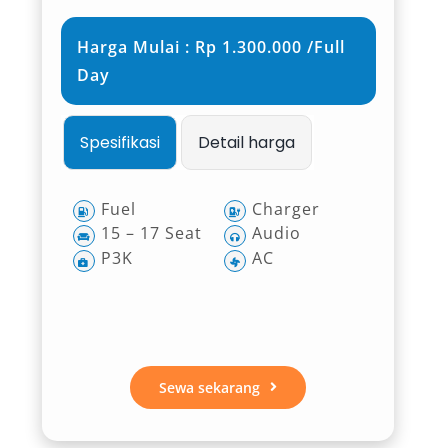
besar dibandingkan kendaraan MPV biasa.
Harga Mulai : Rp 1.300.000 /Full
Mobil ini hadir dalam dua tipe, yaitu Short 11–
Day
14 seat dan Long 18–20 seat, yang cocok untuk
kebutuhan wisata keluarga, rombongan kerja,
hingga pelajar dalam program outing class.
Spesifikasi
Detail harga
Kapasitas besar ini sangat membantu
menghemat biaya karena tidak perlu menyewa
Fuel
Charger
dua kendaraan kecil secara terpisah.
15 – 17 Seat
Audio
P3K
AC
2. Ideal untuk Wisata dan
Perjalanan ke Luar Kota
Dengan rute wisata populer seperti Simpang
Sewa sekarang
Lima Gumul, Air Terjun Dolo, hingga kawasan
pegunungan di sekitarnya, sewa mobil Elf
Kediri ke luar kota menjadi solusi yang ideal.