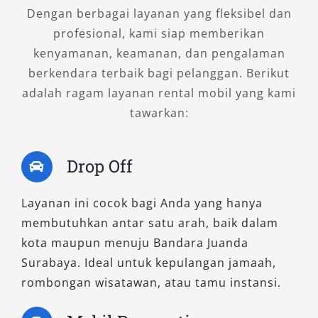
Dengan berbagai layanan yang fleksibel dan
profesional, kami siap memberikan
Isuzu Elf NLR merupakan varian terbaru yang
kenyamanan, keamanan, dan pengalaman
dirancang dengan teknologi lebih modern dan
berkendara terbaik bagi pelanggan. Berikut
efisiensi bahan bakar lebih baik. Kapasitasnya
adalah ragam layanan rental mobil yang kami
setara dengan Elf Long, namun desain
tawarkan:
kabinnya lebih elegan dan sistem suspensinya
lebih stabil, membuat pengalaman berkendara
semakin menyenangkan. Tipe ini sering dipilih
Drop Off
oleh klien perusahaan maupun pelanggan VIP
yang mengutamakan kenyamanan premium
Layanan ini cocok bagi Anda yang hanya
selama di perjalanan.
membutuhkan antar satu arah, baik dalam
kota maupun menuju Bandara Juanda
Dengan menyediakan pilihan lengkap mulai
Surabaya. Ideal untuk kepulangan jamaah,
dari Elf Short, Elf Long, hingga Elf NLR, Salsa
rombongan wisatawan, atau tamu instansi.
Wisata berkomitmen memberikan pengalaman
transportasi terbaik di Kediri dan sekitarnya.