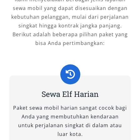
Baik untuk kebutuhan pariwisata, antar
sewa mobil yang dapat disesuaikan dengan
jemput, perjalanan dinas, atau acara keluarga
kebutuhan pelanggan, mulai dari perjalanan
besar, mobil Elf memberikan kenyamanan dan
singkat hingga kontrak jangka panjang.
efisiensi maksimal.
Berikut adalah beberapa pilihan paket yang
bisa Anda pertimbangkan:
Tipe Mobil Elf yang Kami
Sewakan di Salsa Wisata
Salsa Wisata memahami bahwa kebutuhan
transportasi setiap pelanggan berbeda,
terutama saat bepergian dalam rombongan.
Sewa Elf Harian
Untuk itu, kami menyediakan pilihan mobil Elf
Paket sewa mobil harian sangat cocok bagi
yang variatif, dengan kapasitas dan fitur yang
Anda yang membutuhkan kendaraan
disesuaikan untuk kenyamanan perjalanan
untuk perjalanan singkat di dalam atau
Anda. Setiap unit kami rawat secara berkala,
luar kota.
dan siap digunakan untuk berbagai keperluan,