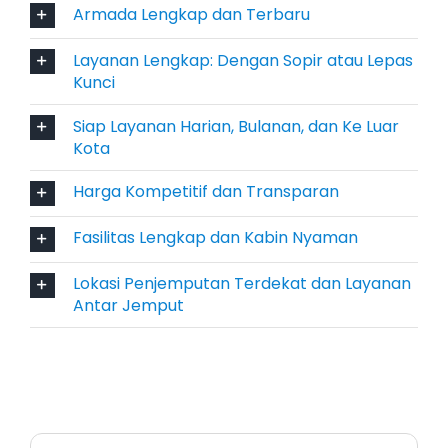
Armada Lengkap dan Terbaru
memilih sewa bulanan untuk kebutuhan
mobilitas rutin, sementara keluarga dan
Layanan Lengkap: Dengan Sopir atau Lepas
Kunci
komunitas sering menggunakan paket harian
untuk liburan dan acara khusus.
Siap Layanan Harian, Bulanan, dan Ke Luar
Kota
4. Bisa Pilih Layanan dengan Sopir
atau Lepas Kunci
Harga Kompetitif dan Transparan
Fasilitas Lengkap dan Kabin Nyaman
Konsumen memiliki kebebasan untuk memilih
layanan dengan sopir profesional yang hafal
Lokasi Penjemputan Terdekat dan Layanan
medan Kediri dan sekitarnya, atau lepas kunci
Antar Jemput
bagi yang lebih senang mengatur perjalanan
sendiri. Kedua opsi ini memberikan nilai
tambah sesuai kebutuhan pelanggan, baik yang
ingin relaksasi tanpa memikirkan rute, maupun
yang sudah memiliki jadwal dan lokasi tujuan