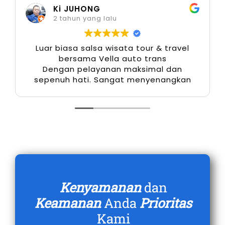
Ki JUHONG
yang pasti.
2 tahun yang lalu
5. Solusi Antar Jemput Bandara
Luar biasa salsa wisata tour & travel
Juanda Surabaya
bersama Vella auto trans
Dengan pelayanan maksimal dan
sepenuh hati. Sangat menyenangkan
Jarak antara Kediri dan Bandara Juanda
Surabaya mencapai sekitar 120 km lebih, dan
membutuhkan kendaraan yang nyaman serta
bertenaga untuk perjalanan dua hingga tiga
jam. Layanan sewa Elf Kediri antar jemput
bandara menjadi pilihan praktis bagi
rombongan yang datang dari luar kota atau
luar pulau, baik untuk kegiatan bisnis maupun
Kenyamanan
dan
liburan.
Keamanan
Anda
Prioritas
Kami
6. Harga Kompetitif dan Lebih