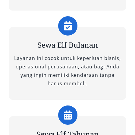
mulai dari wisata keluarga, perjalanan dinas,
hingga layanan antar jemput bandara. Berikut
adalah tiga tipe Elf yang kami sewakan dan
keunggulannya:
1. Elf Long
Sewa Elf Bulanan
Layanan ini cocok untuk keperluan bisnis,
Tipe ini sangat cocok untuk rombongan besar
operasional perusahaan, atau bagi Anda
yang mengutamakan kenyamanan dan
yang ingin memiliki kendaraan tanpa
kapasitas maksimal. Isuzu Elf Long mampu
harus membeli.
menampung sekitar 18 hingga 20 penumpang,
menjadikannya pilihan tepat untuk kegiatan
wisata, study tour, ziarah, atau event kantor.
Ruang kabin luas, tempat duduk ergonomis,
serta AC yang merata di seluruh bagian
membuat perjalanan jauh sekalipun tetap
Sewa Elf Tahunan