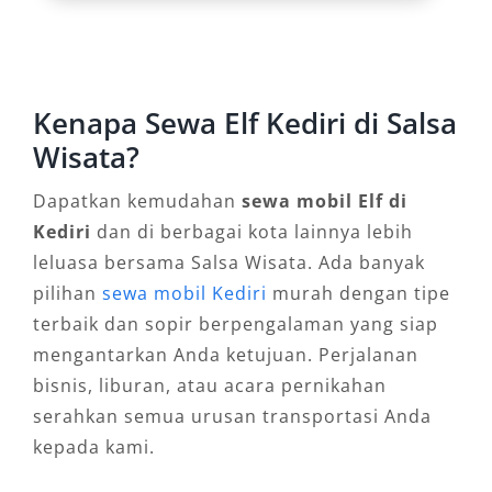
Kendaraan ini dirancang untuk kenyamanan
perjalanan jarak jauh dengan ruang kaki yang
luas dan sistem suspensi yang stabil. Layanan
Kenapa Sewa Elf Kediri di Salsa
ini juga sering dipilih oleh biro wisata, sekolah,
Wisata?
hingga komunitas yang ingin menjelajahi Jawa
Timur secara kolektif.
Dapatkan kemudahan
sewa mobil Elf di
Kediri
dan di berbagai kota lainnya lebih
3. Fleksibel untuk Berbagai
leluasa bersama Salsa Wisata. Ada banyak
Kebutuhan: Harian, Bulanan, atau
pilihan
sewa mobil Kediri
murah dengan tipe
Event
terbaik dan sopir berpengalaman yang siap
mengantarkan Anda ketujuan. Perjalanan
Kebutuhan transportasi di Kediri bersifat
bisnis, liburan, atau acara pernikahan
dinamis. Karena itu, rental Elf Kediri
serahkan semua urusan transportasi Anda
menawarkan skema waktu yang fleksibel, mulai
kepada kami.
dari harian 24 jam, mingguan, hingga bulanan.
Banyak perusahaan dan instansi pendidikan