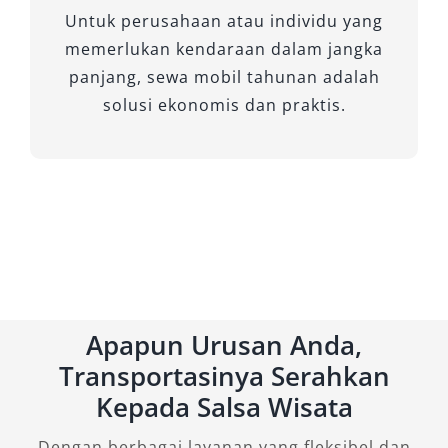
Untuk perusahaan atau individu yang
lintas provinsi.
memerlukan kendaraan dalam jangka
Setiap tipe mobil Elf memiliki keunggulan
panjang, sewa mobil tahunan adalah
masing-masing sesuai kebutuhan perjalanan
solusi ekonomis dan praktis.
Anda. Baik memilih Elf Long untuk kapasitas
besar, Elf Short yang fleksibel, maupun Elf NLR
dengan teknologi terbaru, semuanya dirancang
untuk menghadirkan kenyamanan dan
efisiensi. Dengan layanan profesional dari
Salsa Wisata, Anda bisa mendapatkan
sewa Elf
murah yang terpercaya
, transparan, dan
sesuai kebutuhan.
Apapun Urusan Anda,
Transportasinya Serahkan
Kepada Salsa Wisata
Dengan berbagai layanan yang fleksibel dan