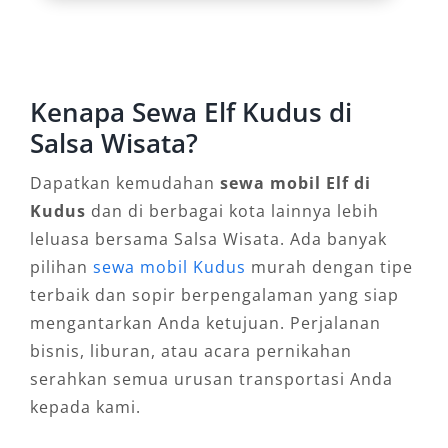
memilih sewa Elf murah Kudus sebagai pilihan
transportasi utama.
4. Fleksibel: Harian, Bulanan,
Kenapa Sewa Elf Kudus di
hingga Event Khusus
Salsa Wisata?
Kebutuhan transportasi tidak selalu sama.
Dapatkan kemudahan
sewa mobil Elf di
Karena itu, tersedia opsi booking Elf harian
Kudus
dan di berbagai kota lainnya lebih
dan bulanan sesuai kebutuhan. Mau untuk
leluasa bersama Salsa Wisata. Ada banyak
acara sehari penuh, perjalanan dinas beberapa
pilihan
sewa mobil Kudus
murah dengan tipe
minggu, hingga event keluarga besar, rental Elf
terbaik dan sopir berpengalaman yang siap
selalu bisa menyesuaikan.
mengantarkan Anda ketujuan. Perjalanan
bisnis, liburan, atau acara pernikahan
5. Praktis dengan Layanan Sopir
serahkan semua urusan transportasi Anda
Profesional
kepada kami.
Banyak penyedia rental mobil Elf Kudus