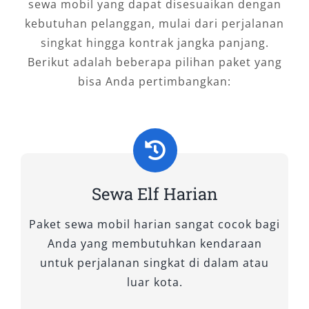
sewa mobil yang dapat disesuaikan dengan
tipe ini sangat ideal digunakan pada perjalanan
kebutuhan pelanggan, mulai dari perjalanan
jarak jauh, ziarah, hingga tour wisata. Interior
singkat hingga kontrak jangka panjang.
lega, kursi ergonomis, serta pendingin udara
Berikut adalah beberapa pilihan paket yang
merata membuat perjalanan panjang terasa
bisa Anda pertimbangkan:
nyaman. Banyak pelanggan memilih rental
mobil Elf tipe Long karena memberikan ruang
lebih luas tanpa harus menyewa beberapa
kendaraan sekaligus.
2. Elf Short
Sewa Elf Harian
Jika rombongan Anda berjumlah sedang, Elf
Paket sewa mobil harian sangat cocok bagi
Short dengan kapasitas 11–14 kursi bisa
Anda yang membutuhkan kendaraan
menjadi solusi. Kendaraan ini lebih fleksibel,
untuk perjalanan singkat di dalam atau
lincah saat digunakan di jalan perkotaan,
luar kota.
namun tetap nyaman ketika digunakan untuk