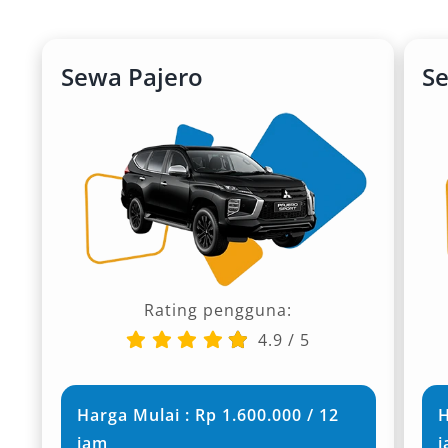
Sewa Pajero
S
Rating pengguna:
4.9
/
5
Harga Mulai : Rp 1.600.000 / 12
H
jam