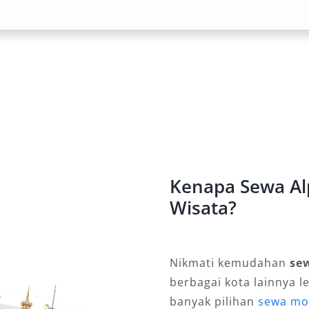
ai Kebutuhan
awarkan kepraktisan dengan pilihan
urabaya, perjalanan ke luar kota,
gan layanan ini, pengguna tidak
mbahan karena semua sudah tersedia
nan
Kenapa Sewa Al
 lainnya menawarkan opsi sewa
Wisata?
 Alphard dengan sopir Lamongan.
 dan harian 24 jam yang disesuaikan
litas ini membuat pengguna lebih
Nikmati kemudahan
se
berbagai kota lainnya l
banyak pilihan
sewa mo
Rental