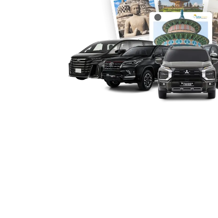
Menggunakan jasa rental mobil Alphar
profesional memberikan jaminan keama
pengemudi berpengalaman. Hal ini m
(trustworthiness) bagi pelanggan, ka
kondisi prima dan didukung layanan r
6. Efektivitas Biaya dengan N
Meski Alphard dikenal sebagai mobil p
Lamongan relatif terjangkau dibandin
tidak perlu mengeluarkan biaya besar 
merasakan kemewahan, kenyamanan, se
Sewa mobil Alphard Lamongan bukan se
melainkan solusi perjalanan yang me