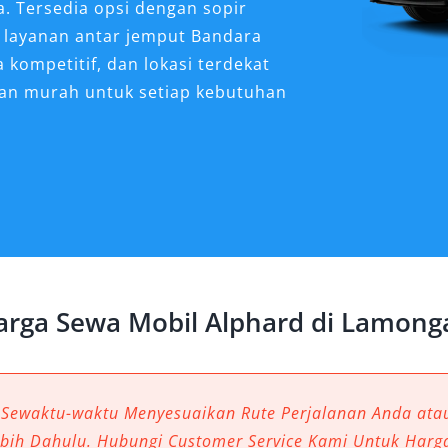
a. Tersedia opsi dengan sopir
a layanan antar jemput Bandara
 kompetitif, dan lokasi terdekat
 dan murah untuk setiap kebutuhan
d Sangat Dibutuhkan
ngan?
inasi perjalanan bisnis maupun
utuhan transportasi yang semakin
n hadir sebagai solusi unggulan.
arga Sewa Mobil Alphard di Lamong
nonjolkan kenyamanan, tetapi juga
erbeda. Tidak heran jika layanan
 diminati, baik untuk perjalanan
jang.
 Sewaktu-waktu Menyesuaikan Rute Perjalanan Anda at
ebih Dahulu. Hubungi Customer Service Kami Untuk Harg