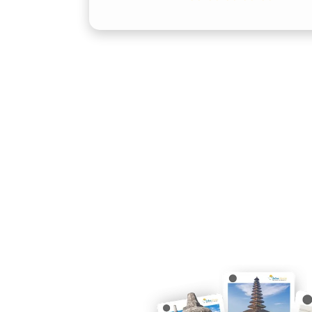
3. Kepraktisan untuk Berbag
Layanan rental Alphard Lamongan men
antar jemput Bandara seperti Juanda S
hingga acara khusus di Lamongan. Den
perlu repot mengatur transportasi ta
secara praktis.
4. Fleksibilitas Pilihan Laya
Salsa Wisata dan penyedia terpercaya
Alphard lepas kunci Lamongan maupun
Ada pula pilihan sewa Alphard bulanan
dengan kebutuhan perjalanan. Fleksibi
leluasa mengatur waktu serta biaya.
5. Profesionalisme Layanan 