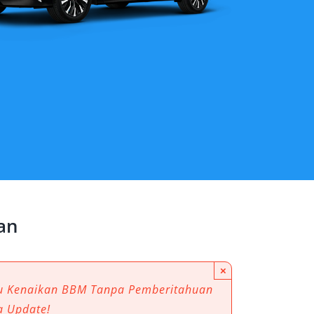
an
×
au Kenaikan BBM Tanpa Pemberitahuan
a Update!