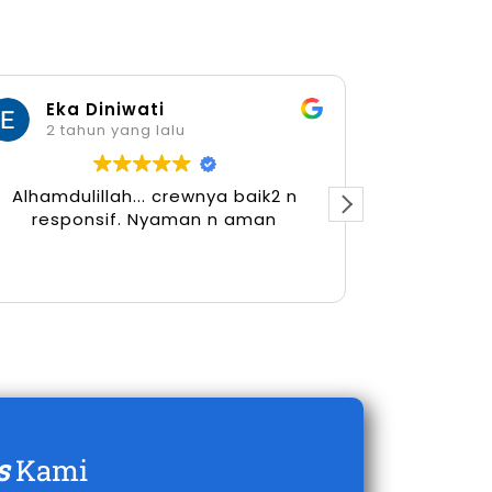
Eka Diniwati
Her
2 tahun yang lalu
2 tah
Alhamdulillah... crewnya baik2 n
responsif. Nyaman n aman
s
Kami