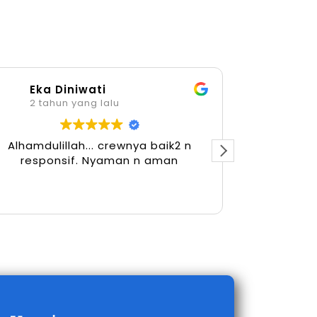
Eka Diniwati
Her
2 tahun yang lalu
2 tah
Alhamdulillah... crewnya baik2 n
responsif. Nyaman n aman