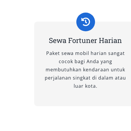
Dibekali mesin 2.8L dengan teknologi To
sangat cocok untuk Anda yang mengu
pengereman adaptif, lane departure al
perjalanan jauh lebih tenang. Ideal d
sopir dalam perjalanan keluarga atau p
Sewa Fortuner Harian
3. Fortuner 2.7 SRZ 4×2 A/T
Paket sewa mobil harian sangat
cocok bagi Anda yang
Dengan mesin bensin 2.7L yang halus
membutuhkan kendaraan untuk
ekstra bagi penumpang. Desain elegan
perjalanan singkat di dalam atau
acara formal atau perjalanan bersama
luar kota.
harian dan bulanan tipe ini banyak di
stabil dengan kenyamanan kabin prem
B. Tipe Fortuner 4×4
1. Fortuner 2.8 VRZ 4×4 A/T Non R