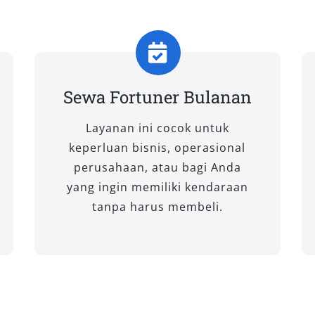
yota Safety Sense (TSS), varian ini
tamakan keamanan. Sistem
ert, hingga cruise control membuat
igunakan untuk sewa Fortuner dengan
erjalanan bisnis ke luar kota.
Sewa Fortuner Bulanan
Layanan ini cocok untuk
keperluan bisnis, operasional
, tipe SRZ menghadirkan kenyamanan
perusahaan, atau bagi Anda
 menjadikannya pilihan tepat untuk
yang ingin memiliki kendaraan
 tamu penting. Booking Fortuner
tanpa harus membeli.
pilih karena menawarkan performa
ium.
SE