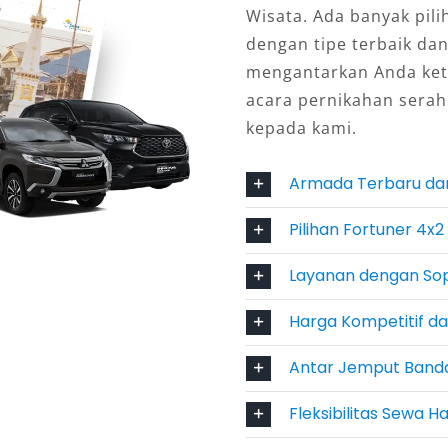
t diminati oleh penyewa karena
Wisata. Ada banyak pil
ologi terbaru. Tak heran jika rental
dengan tipe terbaik da
 gaya sekaligus kenyamanan.
mengantarkan Anda ketuj
acara pernikahan sera
pas Kunci
kepada kami.
nikmati perjalanan tanpa repot,
Armada Terbaru da
r profesional. Namun, untuk
 opsi lepas kunci bisa dipilih. Kedua
Pilihan Fortuner 4x
esuai kebutuhan penyewa.
Layanan dengan Sop
ilai Lebih
Harga Kompetitif d
, banyak penyedia menawarkan harga
Antar Jemput Band
sparan dan bersaing. Dengan
Fleksibilitas Sewa H
an kenyamanan maksimal, investasi
mobil biasa.