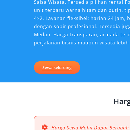
Salsa Wisata. Tersedia pilihan renta
unit terbaru warna hitam dan putih, t
4×2. Layanan fleksibel: harian 24 jam, 
dengan sopir profesional. Tersedia j
Medan. Harga transparan, armada terde
perjalanan bisnis maupun wisata lebih
Kenapa Sewa Mobil Fortun
untuk Perjalanan di Lhok
Sewa sekarang
Lhokseumawe dikenal sebagai kota den
terus berkembang. Baik untuk perjalan
maupun liburan, kebutuhan transporta
Harg
semakin tinggi. Dalam konteks ini, s
menjadi solusi ideal. Sebagai mobil 
performa tangguh, serta fitur modern
memberikan pengalaman perjalanan yan
Harga Sewa Mobil Dapat Berubah