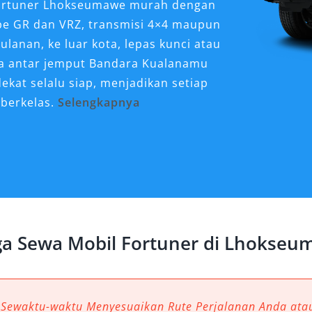
l Fortuner Lhokseumawe murah dengan
ipe GR dan VRZ, transmisi 4×4 maupun
bulanan, ke luar kota, lepas kunci atau
uga antar jemput Bandara Kualanamu
kat selalu siap, menjadikan setiap
 berkelas.
Selengkapnya
er Sangat Dibutuhkan
seumawe?
gan potensi bisnis dan wisata yang
an dinas, kunjungan keluarga,
si yang nyaman, aman, dan berkelas
a Sewa Mobil Fortuner di Lhokse
ewa mobil Fortuner Lhokseumawe
SUV mewah dengan desain gagah,
, Toyota Fortuner mampu
g berbeda. Tak heran jika
 Sewaktu-waktu Menyesuaikan Rute Perjalanan Anda at