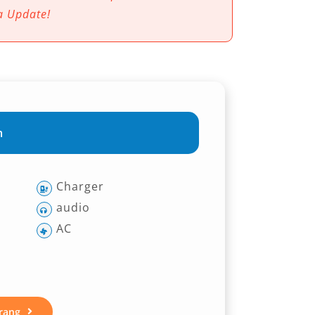
a Update!
m
Charger
audio
AC
rang