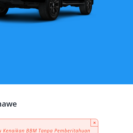
umawe
×
au Kenaikan BBM Tanpa Pemberitahuan