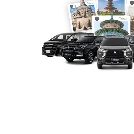
sekaligus sporty. Kedua tipe ini sanga
memadukan citra prestisius dengan tekn
Fortuner Lhokseumawe menjadi simbol
5. Opsi dengan Sopir atau Le
Bagi tamu dari luar kota yang ingin me
tersedia layanan Fortuner dengan sopi
pengguna lokal yang lebih suka privasi,
layanan ini memberikan keleluasaan s
6. Harga Kompetitif dengan N
Meskipun berstatus mobil SUV mewah
sewa Fortuner Lhokseumawe yang tran
fasilitas premium, keamanan tinggi, d
sewa ini terasa sepadan dibandingkan 