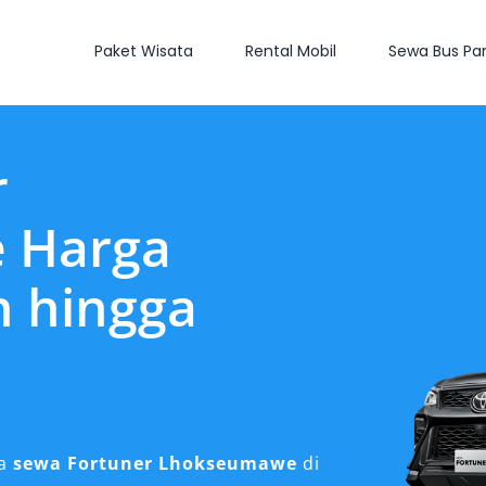
Paket Wisata
Rental Mobil
Sewa Bus Par
r
 Harga
n hingga
ma
sewa Fortuner Lhokseumawe
di