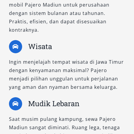
mobil Pajero Madiun untuk perusahaan
ingin merasakan ketangguhan Pajero dalam
dengan sistem bulanan atau tahunan.
format yang lebih terjangkau. Dengan
Praktis, efisien, dan dapat disesuaikan
penggerak roda belakang, mobil ini efisien
kontraknya.
untuk penggunaan dalam kota dan antar
kabupaten.
Wisata
Cocok untuk: Keluarga, wisatawan, atau
kebutuhan operasional rutin.
Ingin menjelajah tempat wisata di Jawa Timur
dengan kenyamanan maksimal? Pajero
Manfaat utama:
Interior lega, suspensi
menjadi pilihan unggulan untuk perjalanan
nyaman, harga sewa Pajero yang ekonomis.
yang aman dan nyaman bersama keluarga.
2. Pajero Dakar AT 4×2
Mudik Lebaran
Varian Dakar 4×2 menyuguhkan perpaduan
Saat musim pulang kampung, sewa Pajero
antara desain mewah dan fitur canggih dalam
Madiun sangat diminati. Ruang lega, tenaga
sistem penggerak dua roda. Ideal untuk