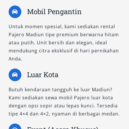
Cocok untuk: Profesional di bidang teknik,
Mobil Pengantin
surveyor lapangan, atau kegiatan ekspedisi
dengan medan ekstrem.
Untuk momen spesial, kami sediakan rental
Pajero Madiun tipe premium berwarna hitam
Manfaat utama:
Ketangguhan, traksi
atau putih. Unit bersih dan elegan, ideal
maksimal, efisiensi bahan bakar manual.
mendukung citra eksklusif di hari pernikahan
2. Pajero Dakar Ultimate AT 4×4
Anda.
Luar Kota
Jika Anda menginginkan kenyamanan kelas atas
tanpa kehilangan daya jelajah, maka Dakar
Butuh kendaraan tangguh ke luar Madiun?
Ultimate AT 4×4 adalah jawabannya. Varian ini
Kami sediakan sewa mobil Pajero luar kota
menawarkan teknologi terkini, kabin mewah,
dengan opsi sopir atau lepas kunci. Tersedia
dan sistem penggerak 4WD pintar yang dapat
tipe 4×4 dan 4×2, nyaman di berbagai medan.
menyesuaikan kondisi jalan. Sangat cocok bagi
eksekutif yang tetap aktif di area proyek atau