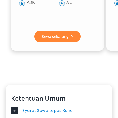
Setiap tipe mobil Pajero Madiun yang kami
P3K
AC
sewakan dirancang untuk memenuhi berbagai
gaya perjalanan—mulai dari yang
mengedepankan ketangguhan, kemewahan,
hingga efisiensi. Dengan memahami
Sewa sekarang
karakteristik masing-masing varian seperti
Pajero GLX, Exceed, maupun Dakar, Anda bisa
memilih unit yang paling sesuai dengan
kebutuhan. Jika Anda sedang mencari
rental
Pajero terpercaya di Madiun
dengan armada
lengkap dan layanan profesional, Salsa Wisata
siap menjadi mitra perjalanan Anda.
Segera sewa mobil Pajero pilihan Anda hari ini
Ketentuan Umum
dan rasakan sendiri kenyamanan dan
Syarat Sewa Lepas Kunci
performanya di berbagai kondisi perjalanan!