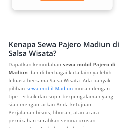
Ponorogo. Dengan opsi transmisi otomatis
yang halus, Pajero mampu memberikan
pengalaman berkendara yang stabil meskipun
membawa beban berat. Tak heran bila banyak
orang yang booking rental Pajero untuk
Kenapa Sewa Pajero Madiun di
keperluan ekspedisi dan survei lapangan.
Salsa Wisata?
3. Tampilan Elegan yang
Dapatkan kemudahan
sewa mobil Pajero di
Meningkatkan Gengsi
Madiun
dan di berbagai kota lainnya lebih
leluasa bersama Salsa Wisata. Ada banyak
Selain aspek teknis, rental Pajero Madiun juga
pilihan
sewa mobil Madiun
murah dengan
menjadi pilihan karena tampilan luarnya yang
tipe terbaik dan sopir berpengalaman yang
berkelas. Desain maskulin dengan garis tajam
siap mengantarkan Anda ketujuan.
dan aksen krom mempertegas citra profesional
Perjalanan bisnis, liburan, atau acara
dan elegan. Ini menjadi nilai tambah untuk
pernikahan serahkan semua urusan
Anda yang mengutamakan kesan pertama saat