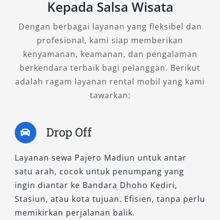
Kepada Salsa Wisata
A. Tipe 4×4 WD – Untuk Perjalanan
Tangguh dan Medan Berat
Dengan berbagai layanan yang fleksibel dan
profesional, kami siap memberikan
1. Pajero GLX MT 4×4
kenyamanan, keamanan, dan pengalaman
berkendara terbaik bagi pelanggan. Berikut
adalah ragam layanan rental mobil yang kami
Bagi Anda yang mengutamakan fungsionalitas
tawarkan:
dan kendali penuh atas kendaraan, GLX MT 4×4
hadir sebagai pilihan ideal. Mobil ini dibekali
transmisi manual yang responsif, sangat cocok
Drop Off
digunakan untuk area off-road seperti
pegunungan, area tambang, atau jalur
Layanan sewa Pajero Madiun untuk antar
pedesaan di sekitar Madiun. Desainnya kokoh
satu arah, cocok untuk penumpang yang
dengan sistem penggerak empat roda yang
ingin diantar ke Bandara Dhoho Kediri,
stabil, menjadikannya favorit untuk keperluan
Stasiun, atau kota tujuan. Efisien, tanpa perlu
proyek atau eksplorasi.
memikirkan perjalanan balik.