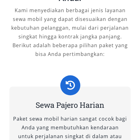
antar jemput langsung dari lokasi yang Anda
Kami menyediakan berbagai jenis layanan
tentukan. Armada selalu dalam kondisi prima,
sewa mobil yang dapat disesuaikan dengan
bersih, dan siap digunakan untuk aktivitas
kebutuhan pelanggan, mulai dari perjalanan
personal maupun korporasi. Proses booking
singkat hingga kontrak jangka panjang.
rental Pajero pun kini lebih mudah melalui
Berikut adalah beberapa pilihan paket yang
reservasi online maupun kontak langsung ke
bisa Anda pertimbangkan:
admin.
Solusi Cerdas untuk Kebutuhan
Mobilitas di Madiun
Dengan segala keunggulannya—kenyamanan
Sewa Pajero Harian
kabin, tenaga mesin yang mumpuni, tampilan
menawan, fleksibilitas sistem penggerak,
Paket sewa mobil harian sangat cocok bagi
hingga efisiensi layanan—rental mobil Pajero
Anda yang membutuhkan kendaraan
di Madiun merupakan solusi ideal untuk
untuk perjalanan singkat di dalam atau