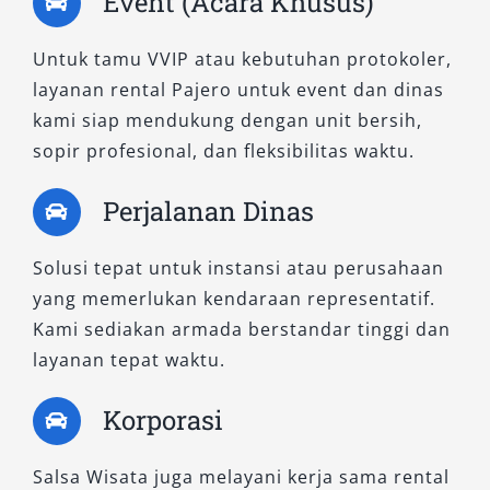
Event (Acara Khusus)
destinasi wisata alam yang menantang.
Untuk tamu VVIP atau kebutuhan protokoler,
Cocok untuk: Pebisnis, traveler eksklusif, dan
layanan rental Pajero untuk event dan dinas
instansi pemerintahan dengan rute kompleks.
kami siap mendukung dengan unit bersih,
Manfaat utama:
Fitur premium, performa
sopir profesional, dan fleksibilitas waktu.
optimal, dan pengalaman berkendara yang
menyenangkan di segala medan.
Perjalanan Dinas
B. Tipe 4×2 WD – Untuk Kebutuhan
Solusi tepat untuk instansi atau perusahaan
Harian dan Perjalanan Antarkota
yang memerlukan kendaraan representatif.
Kami sediakan armada berstandar tinggi dan
1. Pajero Exceed AT 4×2
layanan tepat waktu.
Korporasi
Dirancang untuk kenyamanan perjalanan jarak
menengah hingga jauh, Exceed AT 4×2 menjadi
Salsa Wisata juga melayani kerja sama rental
favorit keluarga dan pengguna individu yang