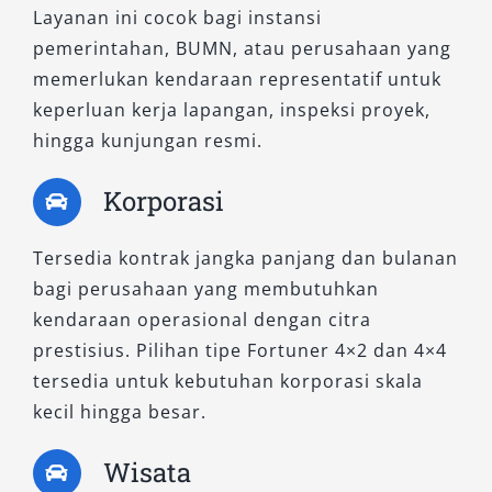
tergantikan.
Layanan ini cocok bagi instansi
pemerintahan, BUMN, atau perusahaan yang
1. Fortuner 2.8 VRZ 4×4 A/T Non RSE
memerlukan kendaraan representatif untuk
keperluan kerja lapangan, inspeksi proyek,
Unit ini menawarkan keseimbangan antara
hingga kunjungan resmi.
performa tinggi dan efisiensi. Tanpa fitur Rear
Seat Entertainment (RSE), tipe ini lebih ringan
Korporasi
dan cocok untuk kebutuhan operasional atau
perjalanan outdoor dengan durasi panjang.
Tersedia kontrak jangka panjang dan bulanan
Ditenagai mesin diesel 2.8L, sistem penggerak
bagi perusahaan yang membutuhkan
4×4 menjamin traksi maksimal di berbagai
kendaraan operasional dengan citra
kondisi medan.
prestisius. Pilihan tipe Fortuner 4×2 dan 4×4
tersedia untuk kebutuhan korporasi skala
2. Fortuner 2.8 VRZ 4×4 A/T
kecil hingga besar.
Sebagai versi lengkap dari varian sebelumnya,
Wisata