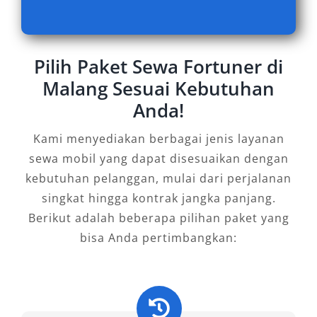
Baik untuk perjalanan harian 24 jam, bulanan,
ataupun perjalanan bisnis dan wisata ke luar
kota, Fortuner selalu jadi solusi ideal. Apalagi
Pilih Paket Sewa Fortuner di
dengan harga yang murah dan bersaing, serta
dukungan layanan rental Fortuner Malang
Malang Sesuai Kebutuhan
terdekat, pelanggan bisa mendapatkan
Anda!
pengalaman berkendara terbaik tanpa repot.
Kami menyediakan berbagai jenis layanan
Pilih Rental Mobil Fortuner
sewa mobil yang dapat disesuaikan dengan
Malang Terpercaya
kebutuhan pelanggan, mulai dari perjalanan
singkat hingga kontrak jangka panjang.
Berikut adalah beberapa pilihan paket yang
Dalam memilih layanan rental mobil Fortuner
bisa Anda pertimbangkan:
Malang, pastikan Anda mengutamakan
penyedia yang profesional, berizin resmi, serta
memiliki testimoni positif dari pelanggan.
Salah satu rekomendasi terbaik adalah Salsa