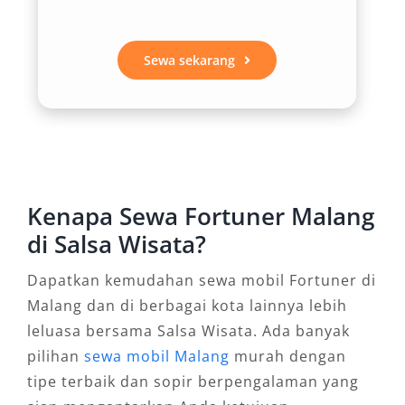
memberikan kenyamanan ekstra untuk
perjalanan jauh maupun wisata harian. Fitur
canggih seperti AC double blower, layar
Sewa sekarang
sentuh, hingga sistem keselamatan aktif
membuat rental mobil Fortuner Malang
menjadi pengalaman berkendara yang
menyenangkan.
3. Tersedia Opsi GR dan VRZ, Sesuai
Kenapa Sewa Fortuner Malang
Kebutuhan dan Gaya
di Salsa Wisata?
Dapatkan kemudahan sewa mobil Fortuner di
Konsumen dapat memilih varian Fortuner GR
Malang dan di berbagai kota lainnya lebih
yang sporty atau Fortuner VRZ yang lebih
leluasa bersama Salsa Wisata. Ada banyak
elegan, disesuaikan dengan gaya dan
pilihan
sewa mobil Malang
murah dengan
kebutuhan perjalanan. Hal ini menjadikan
tipe terbaik dan sopir berpengalaman yang
rental Fortuner Malang sangat fleksibel, baik