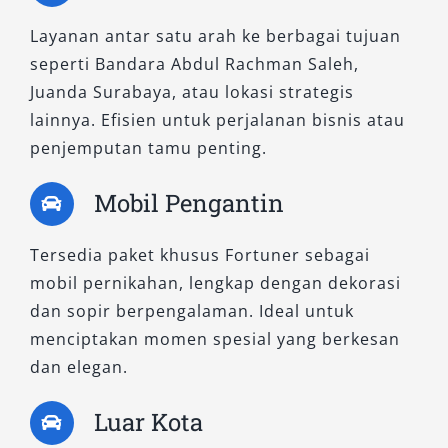
Layanan antar satu arah ke berbagai tujuan
2. Fortuner 2.8 VRZ TSS 4×2 A/T
seperti Bandara Abdul Rachman Saleh,
Juanda Surabaya, atau lokasi strategis
Dirancang dengan teknologi Toyota Safety
lainnya. Efisien untuk perjalanan bisnis atau
Sense (TSS), tipe ini menjadi favorit bagi
penjemputan tamu penting.
pelanggan yang mengutamakan keamanan
berkendara. Fitur-fitur seperti pre-collision
Mobil Pengantin
system, lane departure alert, dan adaptive
cruise control menjadikan unit ini unggul
Tersedia paket khusus Fortuner sebagai
dalam keselamatan dan kenyamanan. Mesin
mobil pernikahan, lengkap dengan dekorasi
2.755 cc-nya memberikan akselerasi halus,
dan sopir berpengalaman. Ideal untuk
sangat ideal untuk perjalanan luar kota
menciptakan momen spesial yang berkesan
maupun penggunaan jangka panjang.
dan elegan.
3. Fortuner 2.7 SRZ 4×2 A/T
Luar Kota