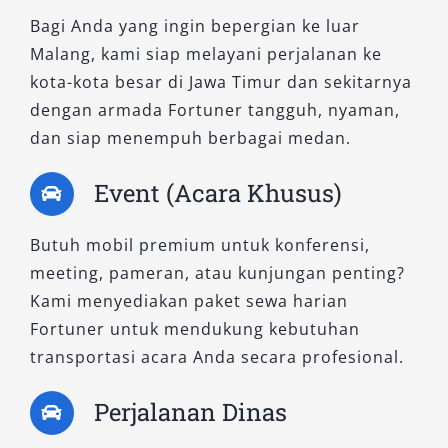
Berbeda dengan varian diesel, tipe SRZ hadir
Bagi Anda yang ingin bepergian ke luar
dengan mesin bensin 2.694 cc yang lebih
Malang, kami siap melayani perjalanan ke
responsif dan senyap. Cocok untuk pengguna
kota-kota besar di Jawa Timur dan sekitarnya
yang menginginkan kenyamanan berkendara
dengan armada Fortuner tangguh, nyaman,
tanpa suara mesin yang bising. Tipe ini sering
dan siap menempuh berbagai medan.
digunakan untuk kebutuhan eksekutif, event
formal, atau perjalanan wisata eksklusif
Event (Acara Khusus)
dengan nuansa premium.
Butuh mobil premium untuk konferensi,
B. Tipe Fortuner 4×4 – Siap Tempur
meeting, pameran, atau kunjungan penting?
di Segala Medan
Kami menyediakan paket sewa harian
Fortuner untuk mendukung kebutuhan
Bagi Anda yang membutuhkan kendaraan yang
transportasi acara Anda secara profesional.
mampu menaklukkan medan berat seperti jalur
pegunungan, pantai terpencil, atau kawasan
Perjalanan Dinas
Bromo, tipe 4×4 menjadi pilihan yang tak