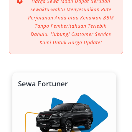
Harga Sewa Mobil Dapat Berubah
medan di kawasan ini, pilihan kendaraan
Sewaktu-waktu Menyesuaikan Rute
sangat menentukan kenyamanan dan
Perjalanan Anda atau Kenaikan BBM
keamanan perjalanan. Salah satu kendaraan
Tanpa Pemberitahuan Terlebih
yang paling direkomendasikan adalah Toyota
Dahulu. Hubungi Customer Service
Fortuner. Maka tak heran, sewa mobil Fortuner
Kami Untuk Harga Update!
Malang menjadi pilihan populer bagi
wisatawan, pebisnis, hingga warga lokal yang
membutuhkan kendaraan tangguh dan elegan.
Berikut adalah 6 manfaat utama menyewa
Sewa Fortuner
mobil Fortuner di Malang:
1. Tangguh di Segala Medan, Cocok
untuk Perjalanan Wisata
Toyota Fortuner memiliki mesin bertenaga,