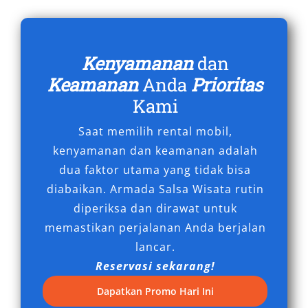
Untuk Anda yang memperhatikan tampilan
kendaraan, Fortuner warna hitam dan putih
menjadi pilihan favorit karena tampil elegan
Kenyamanan
dan
dan premium. Armada yang disediakan juga
merupakan unit-unit terbaru yang terawat
Keamanan
Anda
Prioritas
baik, menjamin performa optimal dan tampilan
Kami
yang selalu prima.
Saat memilih rental mobil,
Sewa Mobil Fortuner Malang,
kenyamanan dan keamanan adalah
Solusi Ideal untuk Semua
dua faktor utama yang tidak bisa
diabaikan. Armada Salsa Wisata rutin
Kebutuhan
diperiksa dan dirawat untuk
memastikan perjalanan Anda berjalan
Permintaan akan sewa mobil Fortuner Malang
lancar.
terus meningkat seiring berkembangnya
Reservasi sekarang!
kebutuhan mobilitas yang mengedepankan
kenyamanan, kekuatan, dan kesan prestisius.
Dapatkan Promo Hari Ini