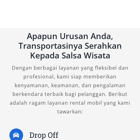
Varian 4×2 sangat cocok digunakan di area
perkotaan maupun medan ringan, menawarkan
efisiensi dan kenyamanan berkendara dalam
Apapun Urusan Anda,
satu paket.
Transportasinya Serahkan
Kepada Salsa Wisata
1. Fortuner 2.4 G 4×2 A/T
Dengan berbagai layanan yang fleksibel dan
Tipe ini merupakan pilihan ekonomis dengan
profesional, kami siap memberikan
fitur lengkap. Ditenagai mesin diesel 2.393 cc,
kenyamanan, keamanan, dan pengalaman
mobil ini menawarkan efisiensi bahan bakar
berkendara terbaik bagi pelanggan. Berikut
tinggi dan torsi besar. Interiornya luas dengan
adalah ragam layanan rental mobil yang kami
desain modern yang menunjang kenyamanan
tawarkan:
saat perjalanan jauh. Fortuner 2.4 G cocok
untuk perjalanan keluarga, antar jemput
Drop Off
bandara, atau aktivitas bisnis harian di kota.