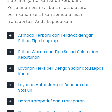
siap mengantarkan Anda ketujuan.
untuk keperluan pribadi, perjalanan dinas,
Perjalanan bisnis, liburan, atau acara
hingga penjemputan tamu VIP.
pernikahan serahkan semua urusan
4. Layanan Antar Jemput Bandara
transportasi Anda kepada kami.
dan Stasiun yang Praktis
Armada Terbaru dan Terawat dengan
Pilihan Tipe Lengkap
Banyak penyedia layanan sewa Fortuner
Malang menawarkan fasilitas antar jemput ke
Pilihan Warna dan Tipe Sesuai Selera dan
Kebutuhan
Bandara Abdul Rachman Saleh, Juanda
Surabaya, maupun Stasiun Kota Baru dan
Layanan Fleksibel: Dengan Sopir atau Lepas
Stasiun Malang. Hal ini sangat membantu bagi
Kunci
pengguna luar kota yang ingin mobil siap
Layanan Antar Jemput Bandara dan
digunakan segera setelah tiba di Malang, tanpa
Stasiun
harus menunggu transportasi umum atau
mencari taksi.
Harga Kompetitif dan Transparan