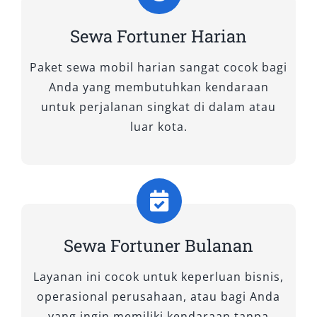
Wisata, yang dikenal sebagai penyedia layanan
sewa mobil terpercaya di Malang dengan
Sewa Fortuner Harian
pilihan kendaraan lengkap, pelayanan cepat,
dan harga transparan.
Paket sewa mobil harian sangat cocok bagi
Anda yang membutuhkan kendaraan
Jika Anda berencana menjelajahi Malang dan
untuk perjalanan singkat di dalam atau
sekitarnya dengan kendaraan yang kuat,
luar kota.
nyaman, dan elegan, maka sewa Fortuner
Malang adalah pilihan terbaik. Baik untuk
kebutuhan pribadi, keluarga, bisnis, maupun
kunjungan resmi, Fortuner hadir sebagai solusi
mobilitas yang efisien dan berkelas.
Sewa Fortuner Bulanan
Tipe Mobil Fortuner yang Kami
Sewakan di Salsa Wisata
Layanan ini cocok untuk keperluan bisnis,
operasional perusahaan, atau bagi Anda
Jika Anda sedang mencari kendaraan tangguh,
yang ingin memiliki kendaraan tanpa