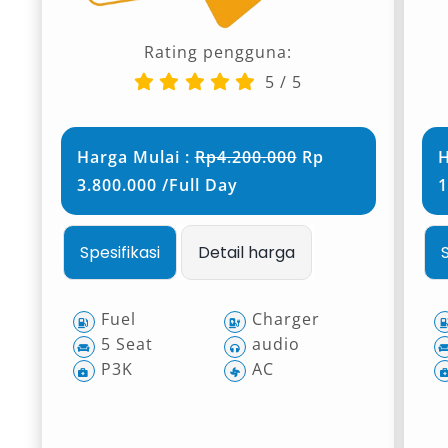
Rating pengguna:
5
/
5
Harga Mulai :
Rp4.200.000
Rp
H
3.800.000 /Full Day
1
Spesifikasi
Detail harga
Fuel
Charger
5 Seat
audio
P3K
AC