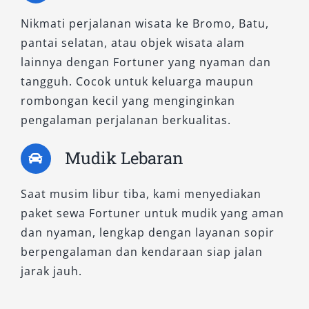
unit ini dilengkapi dengan fitur hiburan
tambahan dan interior yang lebih mewah. Ideal
Nikmati perjalanan wisata ke Bromo, Batu,
untuk perjalanan keluarga ke tempat wisata
pantai selatan, atau objek wisata alam
alam, camping, atau ekspedisi jarak jauh.
lainnya dengan Fortuner yang nyaman dan
Suspensi empuk dan kabin senyap menambah
tangguh. Cocok untuk keluarga maupun
kenyamanan selama perjalanan berlangsung.
rombongan kecil yang menginginkan
pengalaman perjalanan berkualitas.
3. Fortuner 2.8 GR-S 4×4 A/T
Mudik Lebaran
Merupakan tipe tertinggi dalam jajaran
Fortuner, GR-S (Gazoo Racing Sport) hadir
Saat musim libur tiba, kami menyediakan
dengan sentuhan sporty dan eksklusif. Desain
paket sewa Fortuner untuk mudik yang aman
eksterior agresif, velg beraksen balap, serta
dan nyaman, lengkap dengan layanan sopir
suspensi sport-tuned memberikan pengalaman
berpengalaman dan kendaraan siap jalan
berkendara berbeda. Sangat cocok bagi Anda
jarak jauh.
yang ingin tampil berkelas tanpa
mengorbankan kemampuan off-road.