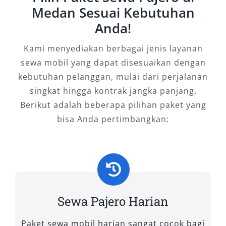
Medan Sesuai Kebutuhan
mampu memberikan konsumsi BBM yang
Anda!
ekonomis. Oleh karena itu, banyak pelanggan
rental Pajero Medan murah memilihnya untuk
Kami menyediakan berbagai jenis layanan
perjalanan jangka panjang maupun kegiatan
sewa mobil yang dapat disesuaikan dengan
operasional perusahaan.
kebutuhan pelanggan, mulai dari perjalanan
singkat hingga kontrak jangka panjang.
All New Pajero Sport bukan sekadar kendaraan,
Berikut adalah beberapa pilihan paket yang
tetapi solusi berkendara yang menyatukan
bisa Anda pertimbangkan:
kekuatan, kenyamanan, dan teknologi untuk
menjawab kebutuhan mobilitas di Medan dan
sekitarnya. Baik untuk wisata, kegiatan resmi,
perjalanan antar kota, atau keperluan pribadi,
memilih sewa Pajero Medan adalah keputusan
cerdas. Pastikan Anda memilih penyedia rental
Sewa Pajero Harian
Pajero Medan yang terpercaya dan
berpengalaman agar perjalanan Anda lebih
Paket sewa mobil harian sangat cocok bagi