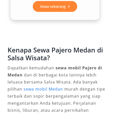
tenaga maksimal hingga 181 PS. Performa ini
Sewa sekarang
membuat Pajero Sport tidak hanya cocok
untuk jalan aspal mulus, tetapi juga sangat
responsif di jalanan menanjak dan
bergelombang. Bagi Anda yang ingin
melakukan perjalanan ke kawasan Danau Toba,
Bukit Lawang, atau daerah wisata lainnya,
Kenapa Sewa Pajero Medan di
memilih rental Pajero Medan dengan varian
Salsa Wisata?
4×4 atau 4×2 adalah opsi ideal untuk menjamin
kenyamanan dan keamanan.
Dapatkan kemudahan
sewa mobil Pajero di
Medan
dan di berbagai kota lainnya lebih
3. Interior Lapang dan Teknologi
leluasa bersama Salsa Wisata. Ada banyak
Canggih
pilihan
sewa mobil Medan
murah dengan tipe
terbaik dan sopir berpengalaman yang siap
Interior All New Pajero Sport dirancang untuk
mengantarkan Anda ketujuan. Perjalanan
memberikan kenyamanan maksimal bagi
bisnis, liburan, atau acara pernikahan