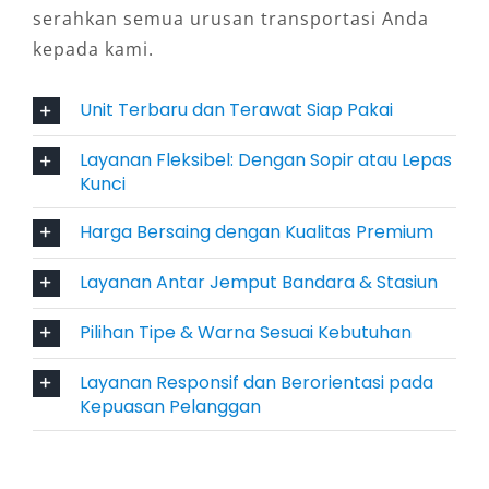
seluruh penumpang. Kabin luas dengan
serahkan semua urusan transportasi Anda
pengaturan kursi fleksibel cocok untuk
kepada kami.
keluarga maupun rombongan kecil. Fitur-fitur
modern seperti layar infotainment besar, dual
Unit Terbaru dan Terawat Siap Pakai
zone AC, dan jok kulit berkualitas tinggi
memperkaya pengalaman berkendara. Saat
Layanan Fleksibel: Dengan Sopir atau Lepas
Kunci
Anda memilih sewa Pajero Medan dengan
sopir, kenyamanan ini tentu menjadi nilai
Harga Bersaing dengan Kualitas Premium
tambah, terutama saat menempuh perjalanan
panjang atau menghadiri acara formal.
Layanan Antar Jemput Bandara & Stasiun
4. Sistem Keamanan dan
Pilihan Tipe & Warna Sesuai Kebutuhan
Keselamatan Terdepan
Layanan Responsif dan Berorientasi pada
Kepuasan Pelanggan
Dilengkapi dengan berbagai fitur keselamatan
seperti 7 SRS airbags, sistem pengereman ABS
dengan EBD, Hill Start Assist (HSA), dan