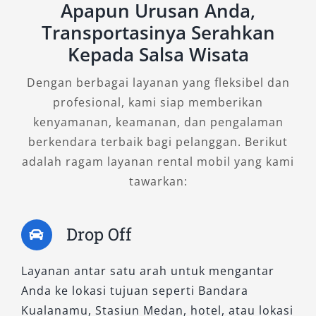
Apapun Urusan Anda,
menginginkan kendali penuh saat berkendara.
Transportasinya Serahkan
Dengan transmisi manual dan sistem
Kepada Salsa Wisata
penggerak empat roda, GLX MT 4×4
memberikan performa maksimal di medan
Dengan berbagai layanan yang fleksibel dan
ekstrem. Sangat sesuai untuk perjalanan ke
profesional, kami siap memberikan
kawasan seperti Bukit Lawang, Tangkahan, atau
kenyamanan, keamanan, dan pengalaman
jalur hutan yang menantang. Rental Pajero
berkendara terbaik bagi pelanggan. Berikut
Medan tipe ini sangat direkomendasikan untuk
adalah ragam layanan rental mobil yang kami
perjalanan dengan muatan berat atau
tawarkan:
kunjungan kerja ke daerah terpencil.
Drop Off
2. Dakar Ultimate AT 4×4
Layanan antar satu arah untuk mengantar
Merupakan pilihan premium untuk Anda yang
Anda ke lokasi tujuan seperti Bandara
menginginkan kenyamanan maksimal tanpa
Kualanamu, Stasiun Medan, hotel, atau lokasi
kompromi terhadap performa. Dilengkapi fitur