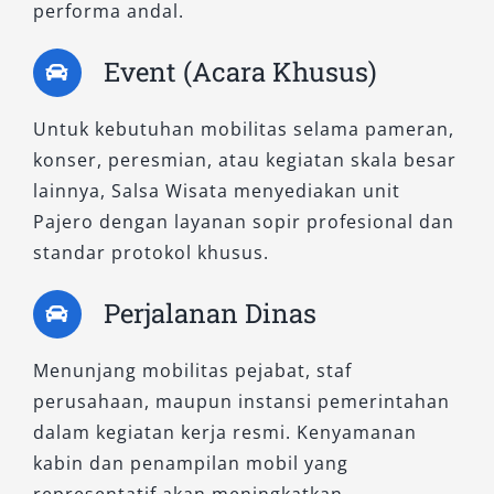
performa andal.
1. Exceed AT 4×2
Event (Acara Khusus)
Tipe ini cocok untuk penggunaan harian, baik
Untuk kebutuhan mobilitas selama pameran,
untuk transportasi keluarga maupun
konser, peresmian, atau kegiatan skala besar
operasional perusahaan. Dengan sistem
lainnya, Salsa Wisata menyediakan unit
penggerak dua roda dan transmisi otomatis,
Pajero dengan layanan sopir profesional dan
Exceed AT memberikan kemudahan dalam
standar protokol khusus.
berkendara di lalu lintas kota. Rental Pajero
Medan tipe Exceed 4×2 sangat cocok bagi
Perjalanan Dinas
pelanggan yang mengutamakan efisiensi tanpa
mengorbankan gaya.
Menunjang mobilitas pejabat, staf
perusahaan, maupun instansi pemerintahan
2. Dakar AT 4×2
dalam kegiatan kerja resmi. Kenyamanan
kabin dan penampilan mobil yang
Dengan desain modern dan fitur kenyamanan
representatif akan meningkatkan