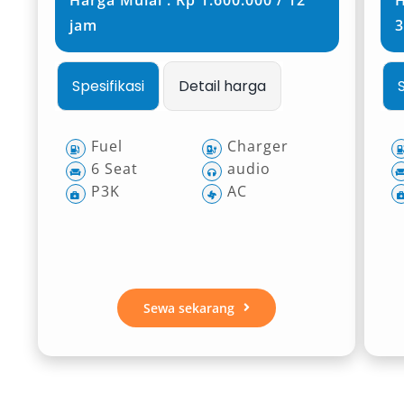
Harga Mulai : Rp 1.600.000 / 12
H
jam
3
Spesifikasi
Detail harga
Fuel
Charger
6 Seat
audio
P3K
AC
Sewa sekarang