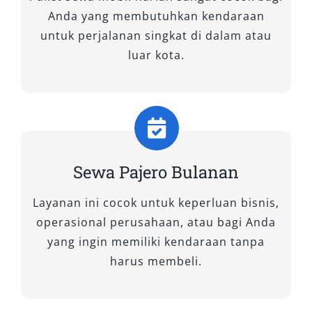
aman, nyaman, dan menyenangkan.
Anda yang membutuhkan kendaraan
untuk perjalanan singkat di dalam atau
Tipe Mobil Pajero yang Kami
luar kota.
Sewakan
Kami menghadirkan berbagai tipe mobil Pajero
yang dapat disesuaikan dengan kebutuhan dan
preferensi perjalanan Anda. Armada kami
terdiri dari pilihan tipe 4×4 WD dan 4×2 WD,
Sewa Pajero Bulanan
yang masing-masing dirancang untuk
Layanan ini cocok untuk keperluan bisnis,
menghadirkan pengalaman berkendara
operasional perusahaan, atau bagi Anda
terbaik, baik untuk perjalanan bisnis, wisata,
yang ingin memiliki kendaraan tanpa
maupun dinas luar kota.
harus membeli.
Kami memahami bahwa setiap pelanggan
memiliki karakteristik dan keperluan yang