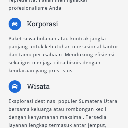
yang lebih lengkap dibanding Exceed, tipe
profesionalisme Anda.
Dakar AT menawarkan pengalaman berkendara
yang halus dan elegan. Dilengkapi paddle shift,
Korporasi
kamera 360 derajat, dan sistem keamanan
mutakhir, tipe ini sangat ideal untuk tamu VIP,
Paket sewa bulanan atau kontrak jangka
rombongan wisatawan, atau kunjungan resmi.
panjang untuk kebutuhan operasional kantor
Sewa Pajero Dakar 4×2 Medan memberikan
dan tamu perusahaan. Mendukung efisiensi
kesan profesional di setiap momen perjalanan
sekaligus menjaga citra bisnis dengan
Anda.
kendaraan yang prestisius.
3. Dakar Ultimate AT 4×2
Wisata
Sebagai varian tertinggi dalam lini 4×2, Dakar
Eksplorasi destinasi populer Sumatera Utara
Ultimate AT menyajikan segala kenyamanan
bersama keluarga atau rombongan kecil
dan teknologi canggih khas SUV premium.
dengan kenyamanan maksimal. Tersedia
Cocok untuk Anda yang menginginkan
layanan lengkap termasuk antar jemput,