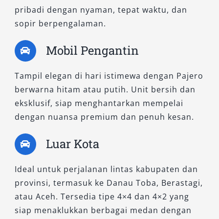
pribadi dengan nyaman, tepat waktu, dan
canggih seperti Adaptive Cruise Control, Blind
sopir berpengalaman.
Spot Warning, dan sistem infotainment
mutakhir, tipe ini memberikan keseimbangan
Mobil Pengantin
sempurna antara kemewahan dan kekuatan.
Sewa Pajero Dakar Ultimate 4×4 Medan sangat
Tampil elegan di hari istimewa dengan Pajero
tepat untuk kegiatan dinas pejabat, eksekutif,
berwarna hitam atau putih. Unit bersih dan
atau wisata eksklusif bersama keluarga besar.
eksklusif, siap menghantarkan mempelai
B. Tipe Pajero Sport 4×2 WD
dengan nuansa premium dan penuh kesan.
Luar Kota
Bagi Anda yang lebih banyak berkendara di
jalur kota atau lintas kabupaten dengan
Ideal untuk perjalanan lintas kabupaten dan
infrastruktur jalan yang baik, tipe 4×2 WD
provinsi, termasuk ke Danau Toba, Berastagi,
menawarkan efisiensi bahan bakar lebih
atau Aceh. Tersedia tipe 4×4 dan 4×2 yang
optimal dan kenyamanan berkendara yang
siap menaklukkan berbagai medan dengan
tetap unggul.