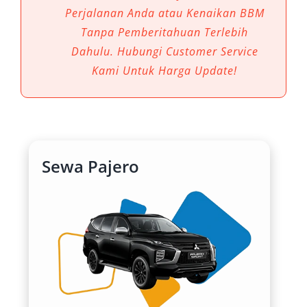
masyarakat maupun wisatawan yang
Perjalanan Anda atau Kenaikan BBM
membutuhkan kendaraan tangguh, nyaman,
Tanpa Pemberitahuan Terlebih
dan bergaya. Artikel ini membahas keunggulan
Dahulu. Hubungi Customer Service
mobil ini secara mendalam sekaligus
Kami Untuk Harga Update!
memberikan panduan bagi Anda yang
mempertimbangkan layanan rental mobil
Pajero Medan atau sewa Pajero Medan untuk
berbagai keperluan, baik bisnis maupun
perjalanan keluarga.
Sewa Pajero
1. Desain Eksterior Tangguh dan
Berkelas
Salah satu daya tarik utama dari All New Pajero
Sport adalah desain eksteriornya yang gagah
namun tetap elegan. Garis bodi yang dinamis