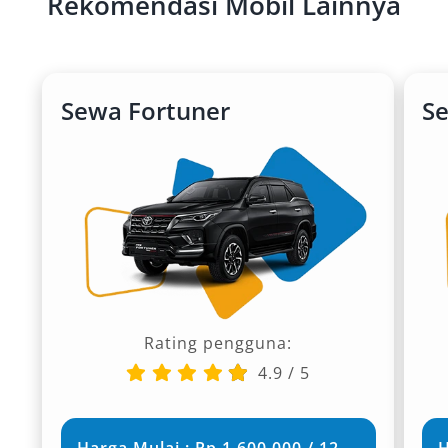
Rekomendasi Mobil Lainnya
Sewa Fortuner
S
Rating pengguna:
4.9
/
5