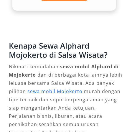
mengutamakan efisiensi, opsi sewa Alphard
lepas kunci Mojokerto juga tersedia bagi
pemilik SIM dan pengalaman mengemudi
mumpuni.
Kenapa Sewa Alphard
4. Fleksibilitas Tujuan dan
Mojokerto di Salsa Wisata?
Layanan Antar Jemput
Nikmati kemudahan
sewa mobil Alphard di
Salsa Wisata sebagai penyedia rental Alphard
Mojokerto
dan di berbagai kota lainnya lebih
Mojokerto terkemuka menawarkan layanan
leluasa bersama Salsa Wisata. Ada banyak
antar jemput Bandara dan Stasiun Mojokerto,
pilihan
sewa mobil Mojokerto
murah dengan
sehingga sangat memudahkan tamu luar kota
tipe terbaik dan sopir berpengalaman yang
atau pelaku perjalanan bisnis. Armada siap
siap mengantarkan Anda ketujuan.
digunakan untuk keperluan lokal maupun
Perjalanan bisnis, liburan, atau acara
perjalanan ke kota lain tanpa batasan area.
pernikahan serahkan semua urusan