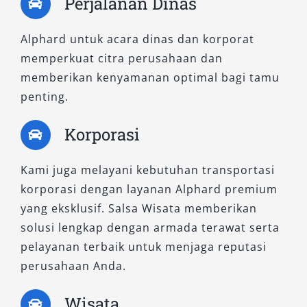
Sesuai Kebutuhan Anda
Perjalanan Dinas
Alphard untuk acara dinas dan korporat
Setiap tipe Alphard memiliki karakteristik unik
memperkuat citra perusahaan dan
dan keunggulan tersendiri. Baik Anda
memberikan kenyamanan optimal bagi tamu
membutuhkan rental Alphard premium, sewa
penting.
Alphard untuk keluarga, atau transportasi
eksklusif dengan sopir maupun lepas kunci,
Korporasi
kami siap memenuhi kebutuhan Anda. Hubungi
tim kami untuk mendapatkan informasi
Kami juga melayani kebutuhan transportasi
lengkap mengenai
harga sewa Alphard
,
korporasi dengan layanan Alphard premium
pilihan warna, dan ketersediaan unit Alphard
yang eksklusif. Salsa Wisata memberikan
Mojokerto terbaik. Rasakan langsung kualitas
solusi lengkap dengan armada terawat serta
dan kenyamanan Alphard untuk perjalanan
pelayanan terbaik untuk menjaga reputasi
Anda selanjutnya.
perusahaan Anda.
Wisata