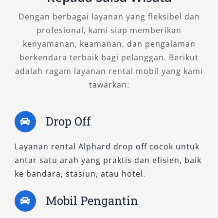
5. Alphard 2.5L X CVT
Dengan berbagai layanan yang fleksibel dan
profesional, kami siap memberikan
Sebagai tipe entry-level, varian ini sangat
kenyamanan, keamanan, dan pengalaman
cocok untuk penggunaan rutin dengan biaya
berkendara terbaik bagi pelanggan. Berikut
efisien. Meski berada di segmen bawah,
adalah ragam layanan rental mobil yang kami
kapasitas Alphard tetap mengesankan dengan
tawarkan:
ruang kaki luas dan bagasi lega. Ideal untuk
rental Alphard jangka panjang seperti sewa
bulanan atau antar jemput bandara.
Drop Off
6. Alphard 2.5L G CVT
Layanan rental Alphard drop off cocok untuk
antar satu arah yang praktis dan efisien, baik
Versi G CVT memberikan peningkatan dari tipe
ke bandara, stasiun, atau hotel.
X, dengan material interior yang lebih
berkualitas dan fitur kenyamanan tambahan.
Mobil Pengantin
Cocok untuk pengguna yang membutuhkan