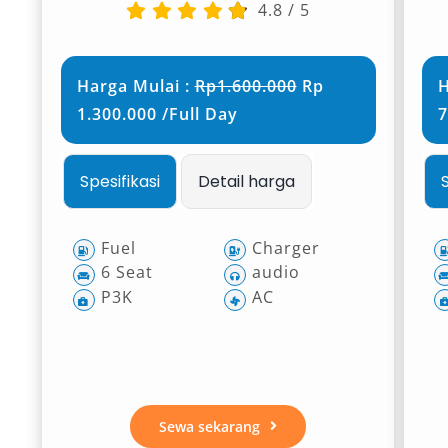
4.8
/
5
Harga Mulai :
Rp1.600.000
Rp
H
1.300.000 /Full Day
7
Spesifikasi
Detail harga
Fuel
Charger
6 Seat
audio
P3K
AC
Sewa sekarang