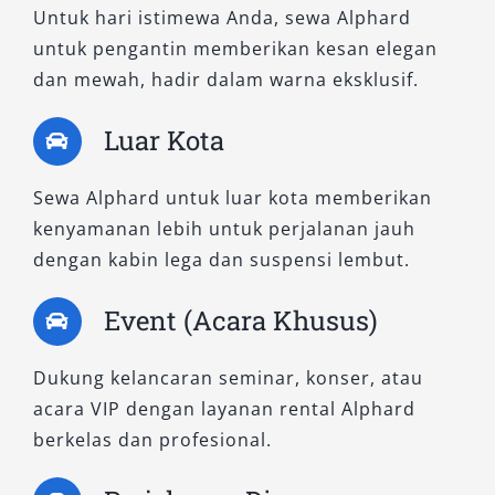
sewa mobil Alphard dengan standar menengah
Untuk hari istimewa Anda, sewa Alphard
ke atas. Tipe ini sering digunakan untuk
untuk pengantin memberikan kesan elegan
layanan antar jemput eksekutif.
dan mewah, hadir dalam warna eksklusif.
7. Alphard 2.5L HEV CVT
Luar Kota
Varian Hybrid Electric Vehicle (HEV) ini adalah
Sewa Alphard untuk luar kota memberikan
pilihan terbaik bagi penyewa yang
kenyamanan lebih untuk perjalanan jauh
mengutamakan efisiensi sekaligus ramah
dengan kabin lega dan suspensi lembut.
lingkungan. Tipe ini sangat diminati oleh
Event (Acara Khusus)
penyewa korporat dan pengguna jangka
panjang yang peduli terhadap gaya hidup
Dukung kelancaran seminar, konser, atau
berkelanjutan. Rental Alphard Mojokerto tipe
acara VIP dengan layanan rental Alphard
ini hadir sebagai solusi mobilitas modern.
berkelas dan profesional.
Pilih Tipe Alphard Terbaik