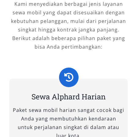
Kami menyediakan berbagai jenis layanan
1. New Alphard 2.5 Hybrid CVT
sewa mobil yang dapat disesuaikan dengan
(Premium Color)
kebutuhan pelanggan, mulai dari perjalanan
singkat hingga kontrak jangka panjang.
Tipe ini menonjol dengan perpaduan performa
Berikut adalah beberapa pilihan paket yang
hemat bahan bakar dan tampilan mewah. Fitur
bisa Anda pertimbangkan:
mewah Alphard seperti panoramic sunroof,
captain seat elektrik, dan layar hiburan
belakang menjadikannya ideal bagi pengguna
VIP. Warna eksterior premium menambah
kesan elegan. Cocok untuk rental Alphard
premium dan tamu penting yang
Sewa Alphard Harian
membutuhkan kenyamanan tanpa kompromi.
Paket sewa mobil harian sangat cocok bagi
2. New Alphard 2.5 Hybrid G CVT
Anda yang membutuhkan kendaraan
(Non-Premium Color)
untuk perjalanan singkat di dalam atau
luar kota.