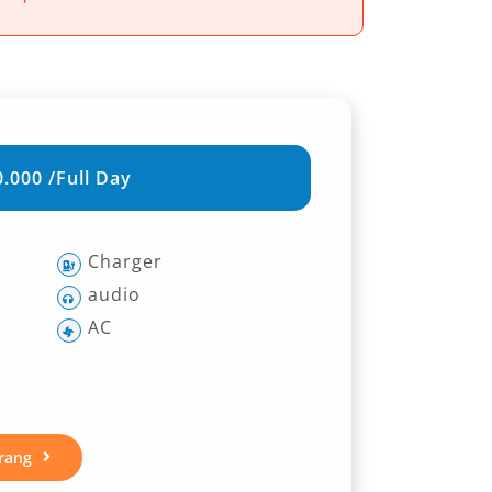
.000 /Full Day
Charger
audio
AC
rang