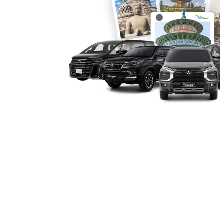
5. Profesionalisme dan Kepe
Layanan terpercaya ditandai dengan un
serta sopir berpengalaman yang menj
Profesionalisme ini membangun keperc
harga sewa Alphard terasa sepadan den
6. Efektivitas Biaya
Meskipun dikenal sebagai mobil mewah
efisien. Dengan kapasitas luas dan fa
menggantikan beberapa mobil standar
bulanan atau harian menjadi pilihan e
maupun keluarga besar di Palangkaray
Kebutuhan akan transportasi yang nya