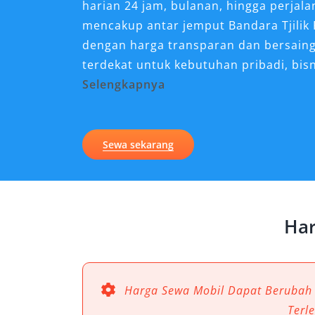
harian 24 jam, bulanan, hingga perjala
mencakup antar jemput Bandara Tjilik 
dengan harga transparan dan bersain
terdekat untuk kebutuhan pribadi, bis
Selengkapnya
Kenapa Sewa Mobil Alphar
untuk Perjalanan di Palan
Sewa sekarang
Palangkaraya sebagai ibu kota Kalima
menjadi destinasi penting, baik untuk
pariwisata. Mobilitas yang nyaman men
Har
untuk perjalanan yang mengutamakan 
keluarga. Di sinilah sewa mobil Alphar
Kehadiran layanan ini bukan sekadar t
yang mengutamakan kualitas perjalan
Harga Sewa Mobil Dapat Berubah
Terl