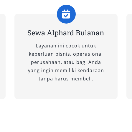
remium Color)
tetap membawa fitur mewah
Sewa Alphard Bulanan
p hadir dengan aura eksklusif. Varian
Layanan ini cocok untuk
lphard untuk keluarga dengan
keperluan bisnis, operasional
au dalam harga sewa Alphard.
perusahaan, atau bagi Anda
Non-Premium Color)
yang ingin memiliki kendaraan
tanpa harus membeli.
Alphard Palangkaraya, karena
uas dengan teknologi canggih.
mbutuhkan rental Alphard untuk
arus memilih varian premium.