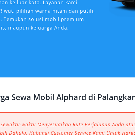
nan ke luar kota. Layanan kami
Riwut, pilihan warna hitam dan putih,
g. Temukan solusi mobil premium
nis, maupun keluarga Anda.
d Sangat Dibutuhkan
gkaraya?
ntan Tengah terus berkembang
 bisnis, pemerintahan, maupun
jadi kebutuhan utama, terlebih
ga Sewa Mobil Alphard di Palangka
citra profesional dan kenyamanan
d Palangkaraya menjadi pilihan tepat.
ransportasi, tetapi solusi premium
an Anda.
 Sewaktu-waktu Menyesuaikan Rute Perjalanan Anda at
ebih Dahulu. Hubungi Customer Service Kami Untuk Harg