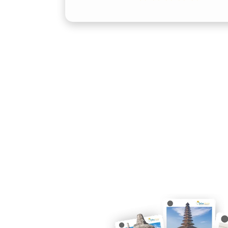
3. Kepraktisan dalam Berbag
Layanan sewa Alphard Palangkaraya ters
bulanan, maupun perjalanan ke luar ko
Palangkaraya memudahkan Anda fokus
sewa Alphard lepas kunci Palangkaray
kebebasan penuh.
4. Fleksibilitas Layanan
Salsa Wisata sebagai penyedia rental
bahwa setiap pelanggan memiliki kebu
bisnis, keluarga, hingga momen spesia
jadwal dan preferensi pengguna. Inil
menjadi solusi fleksibel dan relevan un