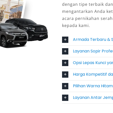
dengan tipe terbaik da
rcayaan
mengantarkan Anda ketuj
acara pernikahan sera
it Alphard terbaru, perawatan rutin,
kepada kami.
amin keamanan perjalanan.
ayaan bagi pelanggan, sehingga
Armada Terbaru & S
gan kualitas yang diberikan.
Layanan Sopir Profe
Opsi Lepas Kunci yan
, menyewa Alphard justru bisa lebih
Harga Kompetitif d
silitas lengkap, satu kendaraan mampu
. Hal ini membuat sewa Alphard
Pilihan Warna Hitam
konomis untuk perjalanan bisnis
a.
Layanan Antar Jemp
man, praktis, dan berkelas membuat