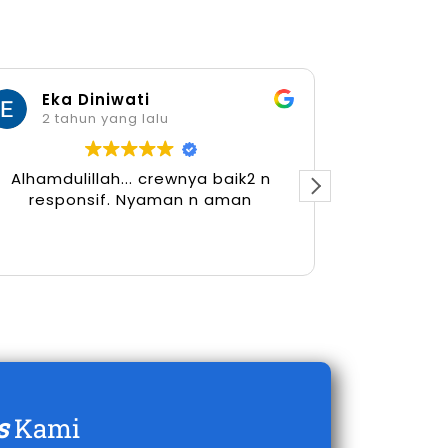
Eka Diniwati
Her
2 tahun yang lalu
2 tah
Alhamdulillah... crewnya baik2 n
responsif. Nyaman n aman
s
Kami