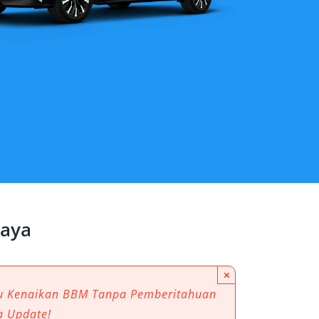
raya
×
au Kenaikan BBM Tanpa Pemberitahuan
a Update!