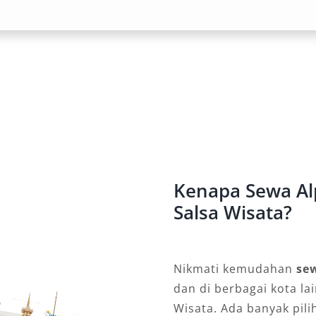
ai Kebutuhan
edia fleksibel, baik harian 24 jam,
ta. Opsi Alphard dengan sopir
 pada agenda, sementara layanan
a cocok bagi yang menginginkan
Kenapa Sewa Al
Salsa Wisata?
 Alphard Palangkaraya memahami
tuhan berbeda. Dari perjalanan
l, layanan dapat disesuaikan dengan
Nikmati kemudahan
se
ah yang membuat sewa Alphard
dan di berbagai kota la
tuk berbagai situasi.
Wisata. Ada banyak pil