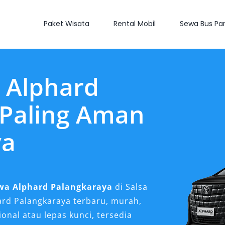
Paket Wisata
Rental Mobil
Sewa Bus Par
 Alphard
 Paling Aman
ya
wa Alphard Palangkaraya
di Salsa
ard Palangkaraya terbaru, murah,
ional atau lepas kunci, tersedia