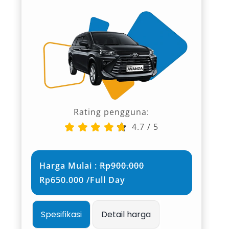
Rating pengguna:
4.7
/
5
Harga Mulai :
Rp900.000
Rp650.000 /Full Day
Spesifikasi
Detail harga