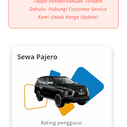
Tanpa Pemberitahuan Terlebih
sehari-hari, tetapi juga memberikan prestise
Dahulu. Hubungi Customer Service
bagi penggunanya.
Kami Untuk Harga Update!
1. Kenyamanan Maksimal untuk
Semua Penumpang
Dengan kabin luas, kursi ergonomis, serta fitur
Sewa Pajero
hiburan modern, rental mobil Pajero
menjadikan perjalanan jauh di Ponorogo tetap
nyaman. Baik untuk keluarga besar maupun
perjalanan bisnis, interior Pajero dirancang
agar penumpang tidak cepat lelah meski
menempuh rute panjang.
2. Tenaga Mesin Andal di Berbagai
Rating pengguna:
Kondisi