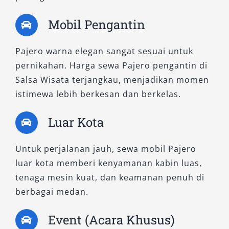
menyesuaikan kebutuhan transportasi sesuai
Mobil Pengantin
kondisi medan, tujuan perjalanan, maupun
anggaran. Setiap tipe menawarkan keunggulan
Pajero warna elegan sangat sesuai untuk
tersendiri, baik untuk off-road, keluarga, atau
pernikahan. Harga sewa Pajero pengantin di
urusan bisnis.
Salsa Wisata terjangkau, menjadikan momen
istimewa lebih berkesan dan berkelas.
Salsa Wisata siap membantu Anda memilih tipe
terbaik dengan
harga sewa Pajero
yang
Luar Kota
kompetitif dan layanan profesional. Jadi, jika
Anda mencari mobil Pajero Ponorogo yang
Untuk perjalanan jauh, sewa mobil Pajero
nyaman, elegan, dan bertenaga, percayakan
luar kota memberi kenyamanan kabin luas,
perjalanan Anda kepada layanan kami.
tenaga mesin kuat, dan keamanan penuh di
berbagai medan.
Event (Acara Khusus)