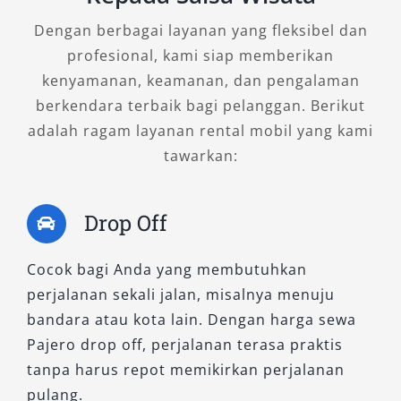
elegan dengan performa tangguh di jalan raya,
Dengan berbagai layanan yang fleksibel dan
tipe ini adalah jawabannya.
profesional, kami siap memberikan
3. Pajero Dakar Ultimate AT 4×2
kenyamanan, keamanan, dan pengalaman
berkendara terbaik bagi pelanggan. Berikut
Sebagai varian paling lengkap di kelas 4×2, tipe
adalah ragam layanan rental mobil yang kami
ini memberikan kenyamanan kelas premium
tawarkan:
dengan fitur hiburan dan keselamatan yang
mutakhir. Cocok untuk perjalanan jarak jauh
Drop Off
bersama keluarga, wisata, maupun acara
penting yang memerlukan kenyamanan
Cocok bagi Anda yang membutuhkan
maksimal. Dengan layanan rental Pajero ini,
perjalanan sekali jalan, misalnya menuju
Anda bisa menikmati pengalaman berkendara
bandara atau kota lain. Dengan harga sewa
mewah tanpa khawatir soal performa.
Pajero drop off, perjalanan terasa praktis
tanpa harus repot memikirkan perjalanan
Dengan beragam pilihan mulai dari Pajero
pulang.
Dakar dan Exceed untuk disewa, Anda dapat