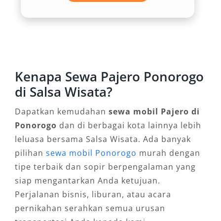
gagah memberikan kesan profesional sekaligus
berkelas, mendukung penampilan Anda di
berbagai kesempatan.
4. Fleksibilitas di Berbagai Medan
Kenapa Sewa Pajero Ponorogo
di Salsa Wisata?
Ponorogo memiliki kondisi jalan bervariasi,
mulai dari jalur kota hingga pedesaan dengan
Dapatkan kemudahan
sewa mobil Pajero di
medan menantang. Pajero hadir dengan
Ponorogo
dan di berbagai kota lainnya lebih
kemampuan kendaraan off-road Ponorogo,
leluasa bersama Salsa Wisata. Ada banyak
memastikan perjalanan tetap lancar dan aman
pilihan
sewa mobil Ponorogo
murah dengan
di berbagai kondisi.
tipe terbaik dan sopir berpengalaman yang
siap mengantarkan Anda ketujuan.
5. Opsi 4×4 dan 4×2 Sesuai
Perjalanan bisnis, liburan, atau acara
Kebutuhan
pernikahan serahkan semua urusan