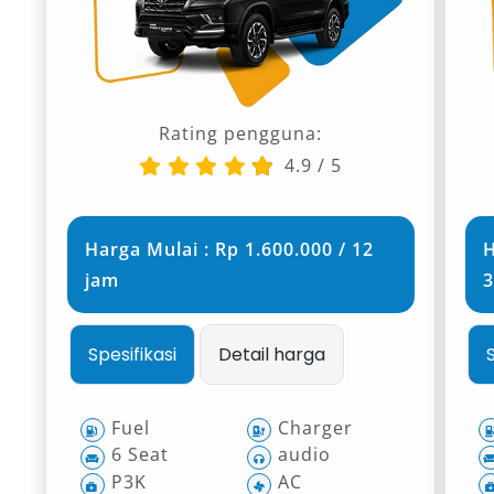
Rating pengguna:
4.9
/
5
Harga Mulai : Rp 1.600.000 / 12
H
jam
3
Spesifikasi
Detail harga
Fuel
Charger
6 Seat
audio
P3K
AC