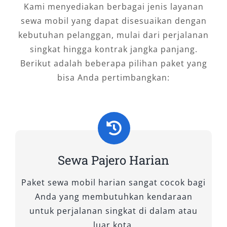
Kami menyediakan berbagai jenis layanan
A. Tipe 4×4 WD
sewa mobil yang dapat disesuaikan dengan
kebutuhan pelanggan, mulai dari perjalanan
1. Pajero GLX MT 4×4
singkat hingga kontrak jangka panjang.
Berikut adalah beberapa pilihan paket yang
Tipe ini dikenal tangguh dengan transmisi
bisa Anda pertimbangkan:
manual yang memberi kendali penuh pada
pengemudi. Cocok bagi Anda yang gemar
menjelajahi jalur menantang di daerah
Ponorogo atau luar kota dengan kondisi jalan
berbatu maupun tanjakan curam. Rental
Pajero GLX 4×4 ini ideal untuk pengguna yang
Sewa Pajero Harian
mengutamakan ketangguhan mesin dan
kepraktisan fungsi off-road.
Paket sewa mobil harian sangat cocok bagi
Anda yang membutuhkan kendaraan
2. Pajero Dakar Ultimate AT 4×4
untuk perjalanan singkat di dalam atau
luar kota.