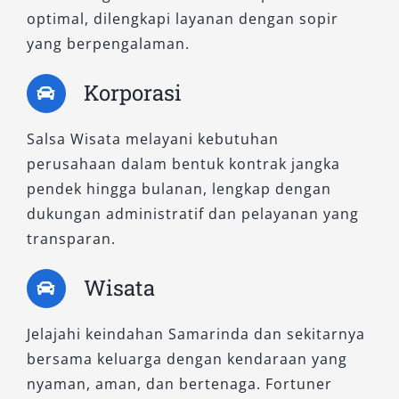
optimal, dilengkapi layanan dengan sopir
Inilah tipe tertinggi dari Fortuner yang kami
yang berpengalaman.
sewakan. GR Sport Series menyajikan
Korporasi
kombinasi kekuatan, gaya sporty, serta fitur
premium. Interior mewah dengan detail khas
Salsa Wisata melayani kebutuhan
GR menjadikannya pilihan tepat untuk acara
perusahaan dalam bentuk kontrak jangka
khusus atau perjalanan eksekutif. Sangat ideal
pendek hingga bulanan, lengkap dengan
untuk tamu penting yang ingin kendaraan yang
dukungan administratif dan pelayanan yang
mencerminkan citra dan status.
transparan.
Dengan banyaknya pilihan tipe, layanan sewa
Wisata
mobil Fortuner dari kami hadir untuk
memenuhi berbagai kebutuhan transportasi
Jelajahi keindahan Samarinda dan sekitarnya
Anda. Mulai dari varian 4×2 yang efisien untuk
bersama keluarga dengan kendaraan yang
dalam kota, hingga model 4×4 yang siap
nyaman, aman, dan bertenaga. Fortuner
menaklukkan medan ekstrem, semua unit