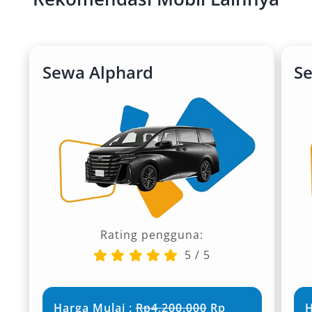
Sewa Alphard
Se
Rating pengguna:
5
/
5
Harga Mulai :
Rp4.200.000
Rp
H