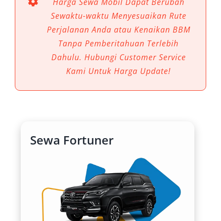
Harga Sewa Mobil Dapat Berubah
representatif, menjadikan sewa mobil Fortuner
Sewaktu-waktu Menyesuaikan Rute
Samarinda sebagai pilihan ideal bagi banyak
Perjalanan Anda atau Kenaikan BBM
kalangan, baik untuk urusan bisnis, perjalanan
Tanpa Pemberitahuan Terlebih
keluarga, maupun keperluan dinas luar kota.
Dahulu. Hubungi Customer Service
Kami Untuk Harga Update!
Dengan bodi gagah, fitur canggih, serta
kemampuan off-road yang andal, Toyota
Fortuner sangat diminati di pasar rental mobil
Fortuner Samarinda. Layanan ini pun semakin
banyak ditawarkan oleh penyedia jasa
Sewa Fortuner
transportasi lokal seperti Salsa Wisata yang
mengedepankan profesionalisme dan
kenyamanan pelanggan.
1. Tangguh Menaklukkan Medan
Jalan Samarinda