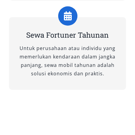
A. Tipe Fortuner 4×2 – Praktis dan
Nyaman untuk Kebutuhan Harian
Sewa Fortuner Tahunan
1. Fortuner 2.4 G 4×2 A/T
Untuk perusahaan atau individu yang
Tipe ini menjadi favorit untuk keperluan sewa
memerlukan kendaraan dalam jangka
harian 24 jam maupun perjalanan dalam kota.
panjang, sewa mobil tahunan adalah
Ditenagai mesin diesel 2.4L, Fortuner G
solusi ekonomis dan praktis.
memiliki efisiensi bahan bakar yang baik serta
kenyamanan kabin yang mendukung.
Interiornya modern, cocok digunakan untuk
aktivitas keluarga maupun operasional
perusahaan. Sistem transmisi otomatis
menjadikannya mudah dikendarai, baik lepas
kunci maupun dengan sopir.