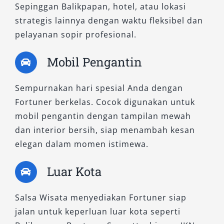
Sepinggan Balikpapan, hotel, atau lokasi
berkendara yang halus dan responsif. Desain
strategis lainnya dengan waktu fleksibel dan
eksteriornya modern, sementara interiornya
pelayanan sopir profesional.
berkelas. Tipe ini sangat sesuai bagi tamu dari
luar kota yang membutuhkan kendaraan
Mobil Pengantin
premium namun tetap praktis, khususnya pada
layanan antar jemput.
Sempurnakan hari spesial Anda dengan
Fortuner berkelas. Cocok digunakan untuk
B. Tipe Fortuner 4×4 – Tangguh
mobil pengantin dengan tampilan mewah
untuk Medan Ekstrem dan
dan interior bersih, siap menambah kesan
Perjalanan Khusus
elegan dalam momen istimewa.
1. Fortuner 2.8 VRZ 4×4 A/T Non RSE
Luar Kota
Varian ini menawarkan performa maksimal di
Salsa Wisata menyediakan Fortuner siap
medan berat. Dilengkapi sistem penggerak
jalan untuk keperluan luar kota seperti
empat roda dan mesin diesel 2.8L, cocok untuk