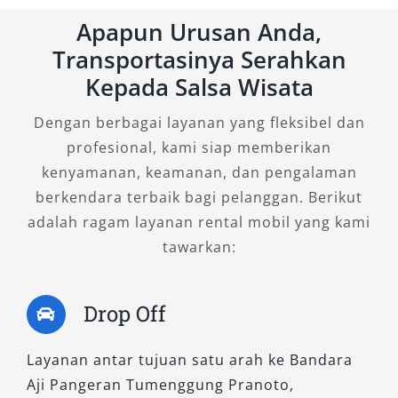
2. Fortuner 2.8 VRZ TSS 4×2 A/T
Apapun Urusan Anda,
Transportasinya Serahkan
Model ini menyatukan teknologi dan
Kepada Salsa Wisata
kemewahan. Dilengkapi fitur Toyota Safety
Dengan berbagai layanan yang fleksibel dan
Sense, tipe VRZ ini memberikan perlindungan
profesional, kami siap memberikan
ekstra untuk perjalanan jarak jauh, terutama
kenyamanan, keamanan, dan pengalaman
ke Bandara APT Pranoto atau Balikpapan.
berkendara terbaik bagi pelanggan. Berikut
Cocok untuk pelanggan yang mengutamakan
adalah ragam layanan rental mobil yang kami
kenyamanan sekaligus performa. Tidak hanya
tawarkan:
untuk penampilan, tetapi juga menunjang
mobilitas profesional.
Drop Off
3. Fortuner 2.7 SRZ 4×2 A/T
Layanan antar tujuan satu arah ke Bandara
Menggunakan mesin bensin 2.7L, varian SRZ
Aji Pangeran Tumenggung Pranoto,
cocok untuk Anda yang ingin pengalaman