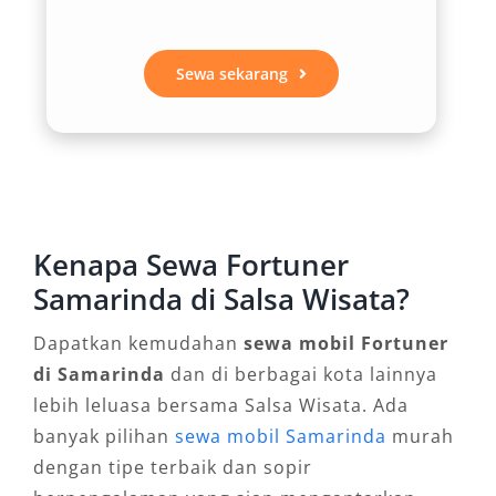
bahkan ke kawasan Ibu Kota Negara (IKN),
Fortuner memberikan kenyamanan maksimal.
Kabin yang luas, sistem pendingin udara
Sewa sekarang
ganda, serta jok ergonomis sangat mendukung
kenyamanan penumpang dalam perjalanan
jauh. Tak heran jika banyak wisatawan maupun
profesional memilih sewa Fortuner Samarinda
saat bepergian ke lokasi-lokasi strategis
Kenapa Sewa Fortuner
seperti Bandara Aji Pangeran Tumenggung
Pranoto atau Sultan Aji Muhammad Sulaiman
Samarinda di Salsa Wisata?
Sepinggan Balikpapan.
Dapatkan kemudahan
sewa mobil Fortuner
di Samarinda
dan di berbagai kota lainnya
3. Desain Elegan dan Mewah
lebih leluasa bersama Salsa Wisata. Ada
banyak pilihan
sewa mobil Samarinda
murah
Toyota Fortuner tidak hanya unggul dalam hal
dengan tipe terbaik dan sopir
performa, namun juga tampil menawan dengan