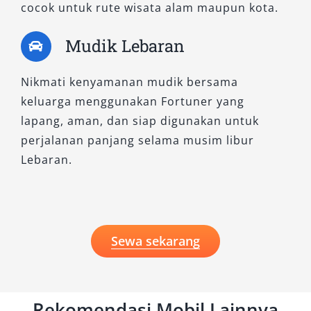
cocok untuk rute wisata alam maupun kota.
dirawat secara berkala dan tersedia dengan
harga bersaing. Baik untuk perjalanan pribadi,
Mudik Lebaran
dinas luar kota, kegiatan perusahaan, hingga
antar jemput bandara, kami siap melayani
Nikmati kenyamanan mudik bersama
Anda dengan armada terbaik. Hubungi kami
keluarga menggunakan Fortuner yang
sekarang dan pilih rental Fortuner yang sesuai
lapang, aman, dan siap digunakan untuk
kebutuhan Anda – nyaman, tangguh, dan
perjalanan panjang selama musim libur
berkelas.
Lebaran.
Sewa sekarang
Rekomendasi Mobil Lainnya