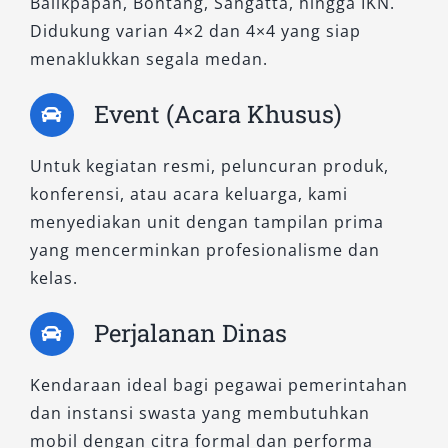
Balikpapan, Bontang, Sangatta, hingga IKN.
wilayah perbukitan atau perjalanan proyek ke
Didukung varian 4×2 dan 4×4 yang siap
kawasan terpencil. Sangat direkomendasikan
menaklukkan segala medan.
untuk kebutuhan perusahaan atau peninjauan
Event (Acara Khusus)
lokasi ke luar kota maupun area IKN.
2. Fortuner 2.8 VRZ 4×4 A/T
Untuk kegiatan resmi, peluncuran produk,
konferensi, atau acara keluarga, kami
Versi ini hadir dengan kelengkapan fitur
menyediakan unit dengan tampilan prima
hiburan, sistem keselamatan canggih, dan
yang mencerminkan profesionalisme dan
kabin yang luas. Tipe ini sangat digemari dalam
kelas.
layanan rental Fortuner oleh pengguna
Perjalanan Dinas
profesional yang memerlukan mobil tangguh
sekaligus nyaman. Cocok pula digunakan
Kendaraan ideal bagi pegawai pemerintahan
sebagai kendaraan VIP.
dan instansi swasta yang membutuhkan
3. Fortuner 2.8 GR-S 4×4 A/T
mobil dengan citra formal dan performa