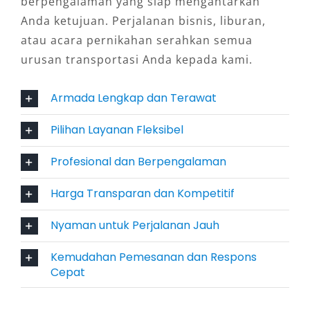
berpengalaman yang siap mengantarkan
desain maskulin dan fitur modern. Tersedia
Anda ketujuan. Perjalanan bisnis, liburan,
pilihan warna hitam dan putih yang sering
atau acara pernikahan serahkan semua
menjadi favorit pelanggan di layanan rental
urusan transportasi Anda kepada kami.
Fortuner Samarinda. Keberadaan unit dengan
tipe GR dan VRZ memberikan lebih banyak opsi
Armada Lengkap dan Terawat
kepada konsumen yang mengutamakan
tampilan eksklusif serta kelengkapan fitur.
Pilihan Layanan Fleksibel
4. Fleksibilitas Pilihan Layanan
Profesional dan Berpengalaman
Harga Transparan dan Kompetitif
Salah satu keunggulan dari sewa mobil
Fortuner Samarinda adalah fleksibilitas
Nyaman untuk Perjalanan Jauh
layanan yang ditawarkan. Anda dapat memilih
sistem lepas kunci untuk kebebasan
Kemudahan Pemesanan dan Respons
berkendara, atau dengan sopir untuk
Cepat
kenyamanan dan efisiensi waktu. Tersedia juga