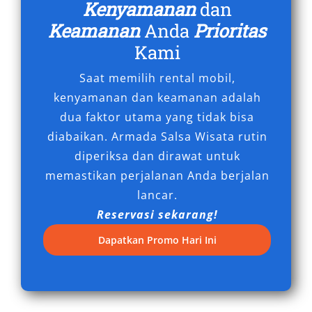
Kenyamanan
dan
Samarinda sebagai bagian dari operasional
Keamanan
Anda
Prioritas
harian mereka.
Kami
6. Harga Kompetitif dan Layanan
Saat memilih rental mobil,
Terpercaya
kenyamanan dan keamanan adalah
dua faktor utama yang tidak bisa
Meski tergolong SUV premium, harga sewa
diabaikan. Armada Salsa Wisata rutin
Fortuner Samarinda tergolong bersaing dan
diperiksa dan dirawat untuk
sebanding dengan fasilitas yang didapat.
memastikan perjalanan Anda berjalan
Banyak penyedia jasa yang memberikan
lancar.
penawaran paket murah untuk penggunaan
Reservasi sekarang!
jangka panjang, seperti sewa bulanan maupun
Dapatkan Promo Hari Ini
mingguan. Dengan armada terbaru dan kondisi
mobil yang selalu terjaga, pengguna dapat
merasakan kenyamanan dan keamanan
maksimal selama perjalanan.