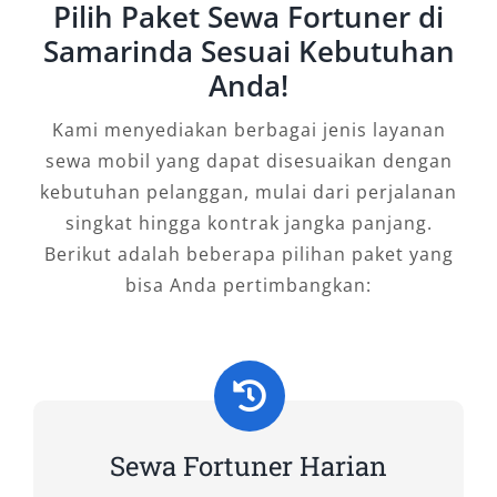
Pilih Paket Sewa Fortuner di
Samarinda Sesuai Kebutuhan
Dengan segala keunggulannya, Fortuner
Anda!
menjadi solusi ideal untuk kebutuhan
transportasi di Samarinda. Baik untuk kegiatan
Kami menyediakan berbagai jenis layanan
wisata, urusan keluarga, pekerjaan, maupun
sewa mobil yang dapat disesuaikan dengan
keperluan resmi, layanan sewa mobil Fortuner
kebutuhan pelanggan, mulai dari perjalanan
Samarinda dari penyedia terpercaya seperti
singkat hingga kontrak jangka panjang.
Salsa Wisata menawarkan efisiensi,
Berikut adalah beberapa pilihan paket yang
kenyamanan, dan prestise dalam satu paket.
bisa Anda pertimbangkan:
Tipe Mobil Fortuner yang Kami
Sewakan
Toyota Fortuner dikenal sebagai SUV tangguh
dengan desain elegan dan performa andal,
Sewa Fortuner Harian
sangat cocok untuk menjelajah berbagai