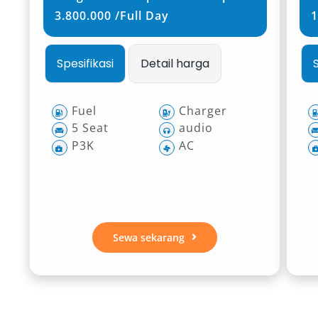
3.800.000 /Full Day
1
Spesifikasi
Detail harga
Fuel
Charger
5 Seat
audio
P3K
AC
Sewa sekarang