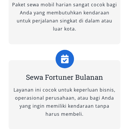
medan di Indonesia, termasuk di kawasan
Paket sewa mobil harian sangat cocok bagi
seperti Samarinda dan sekitarnya. Untuk
Anda yang membutuhkan kendaraan
menjawab kebutuhan pelanggan yang
untuk perjalanan singkat di dalam atau
beragam, kami menyediakan layanan rental
luar kota.
mobil Fortuner dengan berbagai tipe yang siap
menunjang perjalanan Anda, baik untuk
keperluan bisnis, wisata keluarga, hingga
kunjungan dinas ke luar kota maupun Ibu Kota
Nusantara (IKN).
Sewa Fortuner Bulanan
Seluruh unit yang kami sewakan berada dalam
Layanan ini cocok untuk keperluan bisnis,
kondisi prima, dilengkapi fitur keamanan dan
operasional perusahaan, atau bagi Anda
kenyamanan terkini, serta tersedia dalam
yang ingin memiliki kendaraan tanpa
pilihan warna favorit seperti hitam dan putih.
harus membeli.
Berikut daftar tipe Fortuner yang tersedia di
layanan sewa Fortuner kami.