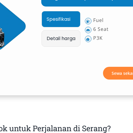
Spesifikasi
Fuel
6 Seat
P3K
Detail harga
Sewa seka
k untuk Perjalanan di Serang?