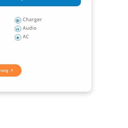
Charger
Audio
AC
rang