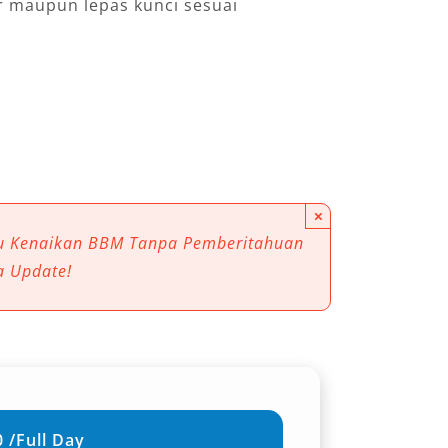
r maupun lepas kunci sesuai
×
au Kenaikan BBM Tanpa Pemberitahuan
a Update!
 /Full Day