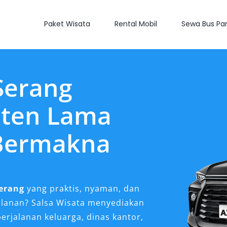
Paket Wisata
Rental Mobil
Sewa Bus Par
Serang
nten Lama
 Bermakna
erang
yang praktis, nyaman, dan
alanan? Salsa Wisata menyediakan
erjalanan keluarga, dinas kantor,