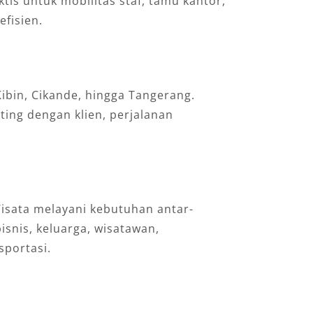
ktis untuk mobilitas staf, tamu kantor,
fisien.
Kibin, Cikande, hingga Tangerang.
ting dengan klien, perjalanan
isata melayani kebutuhan antar-
snis, keluarga, wisatawan,
sportasi.