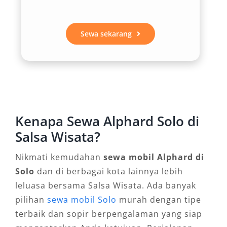
Semarang, atau Magelang. Melalui layanan
sewa Alphard Solo, Anda dapat memilih paket
Sewa sekarang
perjalanan harian, bulanan, bahkan tahunan
yang fleksibel sesuai kebutuhan Anda.
Alternatif Transportasi Nyaman
dan Aman
Kenapa Sewa Alphard Solo di
Di tengah padatnya lalu lintas kota Solo,
Salsa Wisata?
kenyamanan dan keamanan menjadi aspek
utama yang tidak bisa diabaikan. Dibandingkan
Nikmati kemudahan
sewa mobil Alphard di
harus berganti-ganti moda transportasi umum
Solo
dan di berbagai kota lainnya lebih
atau mengandalkan taksi online, menggunakan
leluasa bersama Salsa Wisata. Ada banyak
rental Alphard Solo memberikan kendali penuh
pilihan
sewa mobil Solo
murah dengan tipe
atas rute perjalanan, waktu, serta kenyamanan
terbaik dan sopir berpengalaman yang siap
penumpang. Apalagi jika memilih layanan