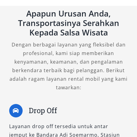
Apapun Urusan Anda,
Varian ini membawa teknologi hybrid ramah
Transportasinya Serahkan
lingkungan dengan spesifikasi fitur unggulan
Kepada Salsa Wisata
namun dalam pilihan warna standar. Meskipun
bukan premium color, desain eksterior tetap
Dengan berbagai layanan yang fleksibel dan
menawan dan cocok digunakan untuk
profesional, kami siap memberikan
kebutuhan bisnis maupun keluarga. Bagi
kenyamanan, keamanan, dan pengalaman
pelanggan yang mengutamakan kenyamanan
berkendara terbaik bagi pelanggan. Berikut
dan efisiensi, tipe ini sangat direkomendasikan
adalah ragam layanan rental mobil yang kami
dalam layanan rental Alphard Solo.
tawarkan:
3. New Alphard 2.5 X CVT
(Premium Color)
Drop Off
Layanan drop off tersedia untuk antar
Tipe Alphard 2.5 X CVT hadir dengan desain
jemput ke Bandara Adi Soemarmo, Stasiun
lebih simpel namun tetap mengusung fitur