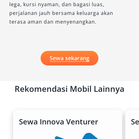
lega, kursi nyaman, dan bagasi luas,
sesungguhnya hanya di Salsa Wisata.
perjalanan jauh bersama keluarga akan
terasa aman dan menyenangkan.
Sewa sekarang
Rekomendasi Mobil Lainnya
Sewa Innova Venturer
S