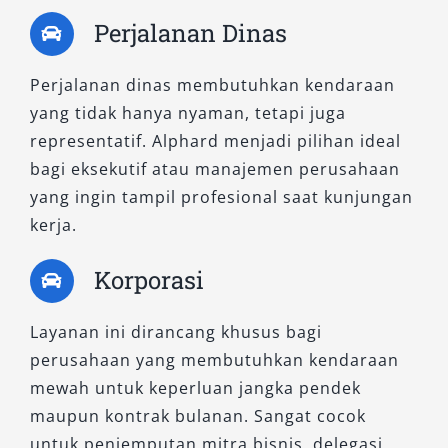
Tipe G adalah salah satu varian favorit
Perjalanan Dinas
pelanggan kami karena menawarkan fitur
keselamatan canggih, suspensi lembut, dan
Perjalanan dinas membutuhkan kendaraan
desain kabin premium. Cocok bagi Anda yang
yang tidak hanya nyaman, tetapi juga
menginginkan kendaraan mewah untuk
representatif. Alphard menjadi pilihan ideal
menghadiri acara pernikahan, meeting
bagi eksekutif atau manajemen perusahaan
penting, atau tamasya berkelas. Rental Alphard
yang ingin tampil profesional saat kunjungan
Solo tipe G menjadi salah satu yang paling
kerja.
banyak dipesan.
Korporasi
7. Alphard 2.5L HEV CVT
Layanan ini dirancang khusus bagi
Merupakan tipe hybrid terbaru yang tidak
perusahaan yang membutuhkan kendaraan
hanya hemat bahan bakar tetapi juga
mewah untuk keperluan jangka pendek
dilengkapi teknologi canggih untuk
maupun kontrak bulanan. Sangat cocok
kenyamanan dan keamanan maksimal. Sistem
untuk penjemputan mitra bisnis, delegasi,