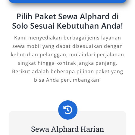
Permintaan terhadap sewa mobil Alphard di
Pilih Paket Sewa Alphard di
Solo terus meningkat, seiring tumbuhnya
Solo Sesuai Kebutuhan Anda!
kesadaran masyarakat akan pentingnya
kenyamanan, keamanan, dan citra profesional
Kami menyediakan berbagai jenis layanan
dalam setiap perjalanan. Dengan dukungan
sewa mobil yang dapat disesuaikan dengan
armada terbaru, pilihan layanan fleksibel, serta
kebutuhan pelanggan, mulai dari perjalanan
tarif yang bersaing, Salsa Wisata hadir sebagai
singkat hingga kontrak jangka panjang.
mitra terpercaya yang siap memenuhi
Berikut adalah beberapa pilihan paket yang
kebutuhan mobilitas Anda. Hubungi kami
bisa Anda pertimbangkan:
sekarang untuk rental Alphard Solo dan
rasakan langsung pengalaman berkendara
premium yang tak tertandingi.
Tipe Mobil Alphard yang Kami
Sewakan
Sewa Alphard Harian