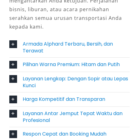
mengantarkan Anda ketujuan. Perjalanan
dengan sopir profesional, Anda dapat
bisnis, liburan, atau acara pernikahan
menikmati perjalanan tanpa repot, sekaligus
serahkan semua urusan transportasi Anda
didampingi oleh pengemudi berpengalaman
kepada kami.
yang memahami medan jalan di Solo dan
sekitarnya.
Armada Alphard Terbaru, Bersih, dan
Terawat
Pilihan Fleksibel: Dengan Sopir
Pilihan Warna Premium: Hitam dan Putih
atau Lepas Kunci
Layanan Lengkap: Dengan Sopir atau Lepas
Salsa Wisata, sebagai penyedia sewa mobil
Kunci
Alphard Solo terdekat dan terpercaya,
Harga Kompetitif dan Transparan
memberikan dua opsi layanan: sewa dengan
sopir untuk kemudahan dan layanan penuh,
Layanan Antar Jemput Tepat Waktu dan
atau lepas kunci bagi Anda yang menginginkan
Profesional
privasi dan kebebasan lebih dalam berkendara.
Respon Cepat dan Booking Mudah
Keduanya sama-sama didukung oleh armada