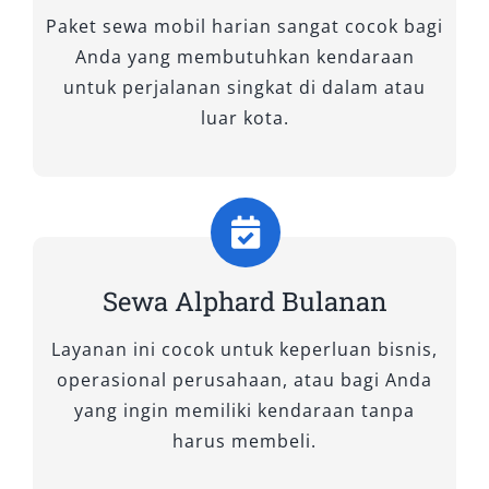
Paket sewa mobil harian sangat cocok bagi
Jika Anda mencari mobil mewah dengan
Anda yang membutuhkan kendaraan
kenyamanan maksimal untuk perjalanan bisnis,
untuk perjalanan singkat di dalam atau
wisata keluarga, atau acara khusus di Solo dan
luar kota.
sekitarnya, memilih layanan rental mobil
Alphard dari Salsa Wisata adalah keputusan
tepat. Kami menghadirkan berbagai tipe
Toyota Alphard yang dapat disesuaikan dengan
kebutuhan dan preferensi Anda. Setiap unit
dalam armada kami terawat dengan baik, siap
Sewa Alphard Bulanan
digunakan dalam kondisi prima, baik untuk
penggunaan harian, mingguan, maupun
Layanan ini cocok untuk keperluan bisnis,
bulanan. Berikut adalah tipe-tipe Alphard yang
operasional perusahaan, atau bagi Anda
kami sewakan:
yang ingin memiliki kendaraan tanpa
harus membeli.
1. New Alphard 2.5 Hybrid CVT