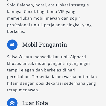
Solo Balapan, hotel, atau lokasi strategis
kenyamanan khas Toyota. Warna premium
lainnya. Cocok bagi tamu VIP yang
memberikan kesan mewah tanpa perlu
memerlukan mobil mewah dan sopir
tambahan aksesori berlebihan. Unit ini
profesional untuk perjalanan singkat yang
menjadi pilihan favorit untuk sewa Alphard
berkelas.
Solo yang memadukan kesederhanaan dan
performa.
Mobil Pengantin
4. New Alphard 2.5 G CVT (Non-
Salsa Wisata menyediakan unit Alphard
Premium Color)
khusus untuk mobil pengantin yang ingin
tampil elegan dan berkelas di hari
Dirancang untuk memberikan kenyamanan
pernikahan. Tersedia dalam warna putih dan
maksimal bagi penumpang, tipe ini memiliki
hitam dengan opsi dekorasi sederhana yang
fitur lengkap seperti captain seat, sistem
tetap menawan.
hiburan mutakhir, dan kabin luas. Warna non-
premium tidak mengurangi kesan mewahnya.
Luar Kota
Unit ini sangat cocok digunakan untuk antar