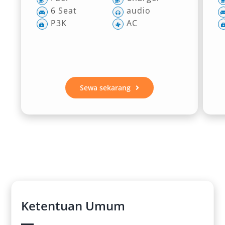
6 Seat
audio
P3K
AC
Sewa sekarang
Ketentuan Umum