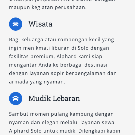
suspensi adaptif dan fitur keselamatan aktif
maupun kegiatan perusahaan.
menjadi nilai tambah utama. Tersedia dalam
dua warna favorit, hitam dan putih, untuk
Wisata
mencerminkan kesan profesional dan modern.
Bagi keluarga atau rombongan kecil yang
Salsa Wisata menyediakan berbagai tipe sewa
ingin menikmati liburan di Solo dengan
mobil Alphard Solo untuk memastikan setiap
fasilitas premium, Alphard kami siap
kebutuhan pelanggan terpenuhi dengan solusi
mengantar Anda ke berbagai destinasi
terbaik. Baik Anda mencari kendaraan untuk
dengan layanan sopir berpengalaman dan
acara resmi, kebutuhan transportasi eksekutif,
armada yang nyaman.
atau perjalanan keluarga, kami memiliki opsi
yang tepat—mulai dari tipe hybrid hingga versi
Mudik Lebaran
luxury. Hubungi kami sekarang untuk
mendapatkan informasi harga rental Alphard
Sambut momen pulang kampung dengan
Solo, ketersediaan unit, serta paket terbaik,
nyaman dan elegan melalui layanan sewa
baik dengan sopir maupun lepas kunci.
Alphard Solo untuk mudik. Dilengkapi kabin
Temukan kenyamanan berkendara