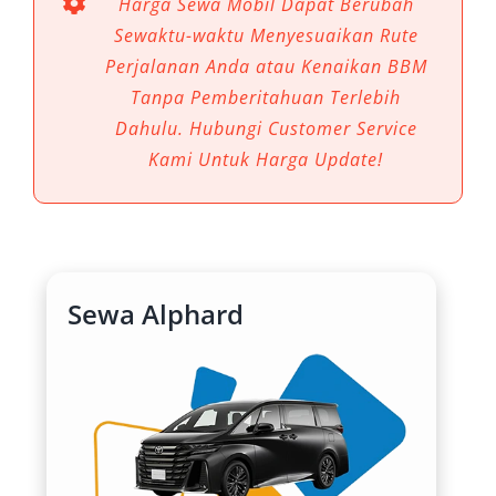
Harga Sewa Mobil Dapat Berubah
akan transportasi yang nyaman, elegan, dan
Sewaktu-waktu Menyesuaikan Rute
berkelas tinggi menjadi prioritas utama. Di
Perjalanan Anda atau Kenaikan BBM
sinilah layanan sewa mobil Alphard Solo hadir
Tanpa Pemberitahuan Terlebih
sebagai solusi terbaik bagi siapa pun yang
Dahulu. Hubungi Customer Service
menginginkan perjalanan berkualitas tanpa
Kami Untuk Harga Update!
kompromi.
Kelas Premium untuk Kebutuhan
Penting
Sewa Alphard
Toyota Alphard dikenal sebagai MPV premium
yang menawarkan kenyamanan kelas atas.
Interiornya yang luas, sistem suspensi halus,
serta fitur-fitur canggih seperti captain seat
dan pendingin otomatis menjadikannya pilihan
ideal untuk tamu VIP, pejabat, rombongan