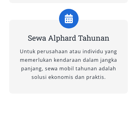
(Premium Color)
Model ini adalah varian terbaru yang
mengedepankan efisiensi bahan bakar berkat
teknologi hybrid. Dilengkapi dengan CVT
Sewa Alphard Tahunan
(Continuous Variable Transmission),
kendaraan ini memberikan pengalaman
Untuk perusahaan atau individu yang
berkendara yang halus dan responsif. Warna
memerlukan kendaraan dalam jangka
premium seperti hitam mutiara atau putih
panjang, sewa mobil tahunan adalah
mutiara menambah kesan elegan yang sangat
solusi ekonomis dan praktis.
cocok untuk kebutuhan korporasi dan acara
eksklusif. Cocok bagi Anda yang mencari sewa
mobil Alphard mewah dengan kesan prestise
tinggi.
2. New Alphard 2.5 Hybrid G CVT
(Non-Premium Color)