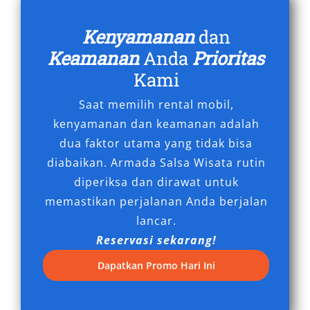
layanan menjadi nilai tambah yang sangat
dibutuhkan oleh konsumen modern.
Kenyamanan
dan
Keamanan
Anda
Prioritas
Meningkatkan Citra dan
Kami
Kenyamanan Anda
Saat memilih rental mobil,
Menggunakan Alphard saat perjalanan dinas
kenyamanan dan keamanan adalah
atau menjemput rekan bisnis bukan sekadar
dua faktor utama yang tidak bisa
gaya, tapi merupakan bentuk penghargaan
diabaikan. Armada Salsa Wisata rutin
terhadap mitra dan diri sendiri. Mobil ini
diperiksa dan dirawat untuk
menciptakan kesan profesional, menghargai
memastikan perjalanan Anda berjalan
waktu dan kenyamanan, serta menunjukkan
lancar.
keseriusan dalam setiap urusan. Maka tak
Reservasi sekarang!
heran bila jasa rental mobil Alphard Solo kerap
Dapatkan Promo Hari Ini
digunakan dalam kegiatan korporasi,
pernikahan, hingga kunjungan kenegaraan.