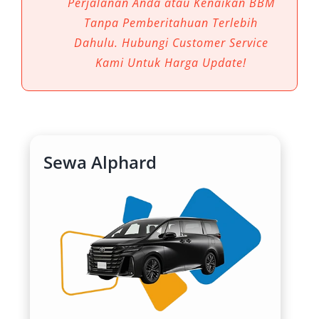
Perjalanan Anda atau Kenaikan BBM
kini banyak diminati untuk berbagai keperluan,
Tanpa Pemberitahuan Terlebih
mulai dari kunjungan bisnis, wisata keluarga,
Dahulu. Hubungi Customer Service
hingga penjemputan tamu VIP di bandara.
Kami Untuk Harga Update!
Dibanding kendaraan lain, rental mobil
Alphard Tasikmalaya menawarkan pengalaman
berkendara yang jauh lebih unggul. Tak hanya
dari segi performa, tetapi juga menyangkut
Sewa Alphard
kenyamanan, fleksibilitas, dan citra
profesional.
1. Kenyamanan Maksimal untuk
Perjalanan Jarak Jauh
Toyota Alphard dikenal dengan kabin yang luas
dan fitur kenyamanan kelas atas. Suspensi