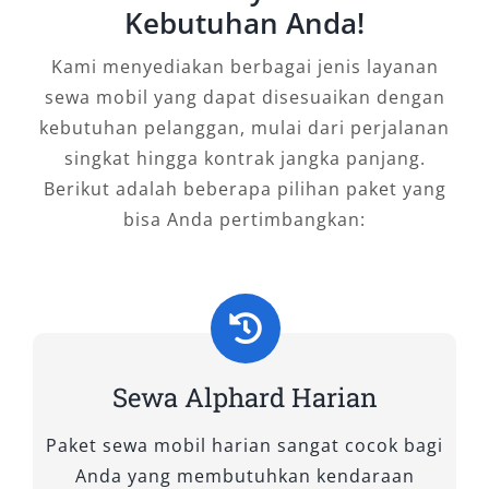
Kebutuhan Anda!
Tasikmalaya terbaik
, dan rasakan
perbedaannya.
Kami menyediakan berbagai jenis layanan
sewa mobil yang dapat disesuaikan dengan
Tipe Mobil Alphard yang Kami
kebutuhan pelanggan, mulai dari perjalanan
Sewakan di Tasikmalaya
singkat hingga kontrak jangka panjang.
Berikut adalah beberapa pilihan paket yang
Memilih tipe mobil Alphard yang tepat untuk
bisa Anda pertimbangkan:
disewa bukan sekadar soal tampilan mewah—
tetapi tentang menemukan keseimbangan
antara kebutuhan, kenyamanan, dan nilai
perjalanan. Baik untuk perjalanan bisnis,
liburan keluarga, maupun penjemputan tamu
VIP, setiap tipe Alphard hadir dengan fitur
Sewa Alphard Harian
unggulan yang disesuaikan dengan berbagai
Paket sewa mobil harian sangat cocok bagi
skenario penggunaan. Di layanan rental
Anda yang membutuhkan kendaraan
Alphard premium kami, Anda akan menemukan