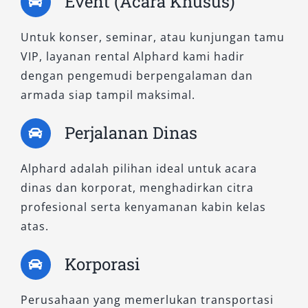
Event (Acara Khusus)
untuk keluarga yang membutuhkan mobil
fungsional namun tetap premium.
Untuk konser, seminar, atau kunjungan tamu
6. Alphard 2.5L G CVT
VIP, layanan rental Alphard kami hadir
dengan pengemudi berpengalaman dan
armada siap tampil maksimal.
Dengan tampilan elegan dan sentuhan
premium pada interior, tipe ini merupakan
Perjalanan Dinas
kombinasi ideal antara kemewahan dan
kepraktisan. Dilengkapi rear seat
Alphard adalah pilihan ideal untuk acara
entertainment, sunshade otomatis, dan
dinas dan korporat, menghadirkan citra
captain seat nyaman. Cocok untuk rental
profesional serta kenyamanan kabin kelas
Alphard premium bagi keperluan pribadi,
atas.
dinas, maupun perjalanan bisnis.
Korporasi
7. Alphard 2.5L HEV CVT
Perusahaan yang memerlukan transportasi
Sebagai tipe hybrid terbaru, model ini