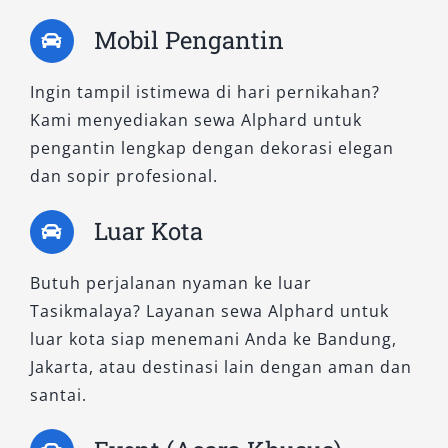
mesin dan kenyamanan interior. Didesain
Mobil Pengantin
untuk penggunaan harian, perjalanan bisnis,
maupun antar jemput tamu penting. Anda bisa
Ingin tampil istimewa di hari pernikahan?
memilih opsi lepas kunci atau dengan sopir
Kami menyediakan sewa Alphard untuk
sesuai kebutuhan. Desain eksteriornya tetap
pengantin lengkap dengan dekorasi elegan
mewah, menjadikannya solusi rental Alphard
dan sopir profesional.
yang fleksibel dan profesional.
Luar Kota
5. Alphard 2.5L X CVT
Butuh perjalanan nyaman ke luar
Model ini cocok untuk penyewa yang
Tasikmalaya? Layanan sewa Alphard untuk
mengutamakan fungsi. Tanpa banyak fitur
luar kota siap menemani Anda ke Bandung,
tambahan, tipe ini tetap memberikan
Jakarta, atau destinasi lain dengan aman dan
kenyamanan maksimal melalui kabin yang lega,
santai.
suspensi lembut, dan efisiensi bahan bakar.
Sangat direkomendasikan untuk sewa Alphard