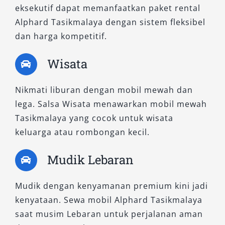
eksekutif dapat memanfaatkan paket rental
menonjol dalam hal efisiensi dan keheningan
Alphard Tasikmalaya dengan sistem fleksibel
kabin. Menawarkan kenyamanan Alphard yang
dan harga kompetitif.
maksimal serta emisi lebih rendah. Cocok
untuk pengguna yang ingin tampil ramah
Wisata
lingkungan tanpa mengorbankan gaya dan
kenyamanan. Sangat ideal bagi korporasi yang
Nikmati liburan dengan mobil mewah dan
membutuhkan sewa Alphard Tasikmalaya
lega. Salsa Wisata menawarkan mobil mewah
untuk operasional eksekutif.
Tasikmalaya yang cocok untuk wisata
keluarga atau rombongan kecil.
Setiap tipe Alphard yang kami sediakan
dirancang untuk memenuhi berbagai
Mudik Lebaran
kebutuhan mobilitas dengan standar
kenyamanan dan keamanan tertinggi. Mulai
Mudik dengan kenyamanan premium kini jadi
dari sewa harian, bulanan, hingga perjalanan
kenyataan. Sewa mobil Alphard Tasikmalaya
bisnis atau wisata keluarga, kami siap
saat musim Lebaran untuk perjalanan aman
menyediakan unit Alphard terbaru dalam