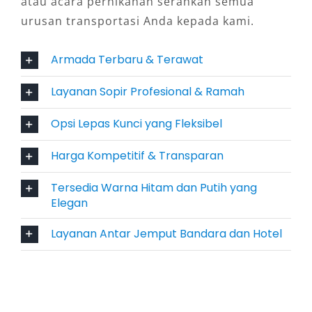
atau acara pernikahan serahkan semua
citra yang sangat positif.
urusan transportasi Anda kepada kami.
4. Fleksibel: Dengan Sopir atau
Armada Terbaru & Terawat
Lepas Kunci
Layanan Sopir Profesional & Ramah
Untuk pengguna yang mengutamakan privasi,
tersedia opsi sewa Alphard lepas kunci
Opsi Lepas Kunci yang Fleksibel
Tasikmalaya. Namun bagi yang ingin menikmati
Harga Kompetitif & Transparan
kenyamanan tanpa repot menyetir, tersedia
juga layanan Alphard dengan sopir
Tersedia Warna Hitam dan Putih yang
Tasikmalaya yang profesional dan
Elegan
berpengalaman. Pilihan fleksibel ini membuat
Layanan Antar Jemput Bandara dan Hotel
layanan rental bisa disesuaikan dengan
kebutuhan setiap pelanggan.
5. Layanan Profesional dan