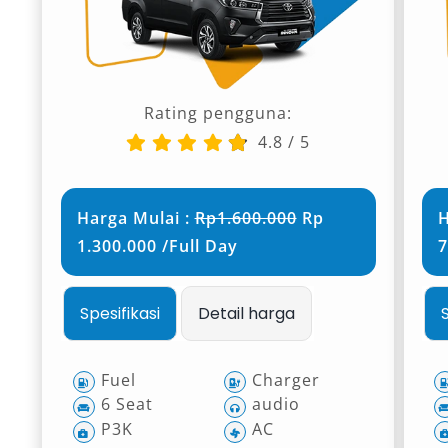
Rating pengguna:
4.8
/
5
Harga Mulai :
Rp1.600.000
Rp
H
1.300.000 /Full Day
7
Spesifikasi
Detail harga
Fuel
Charger
6 Seat
audio
P3K
AC