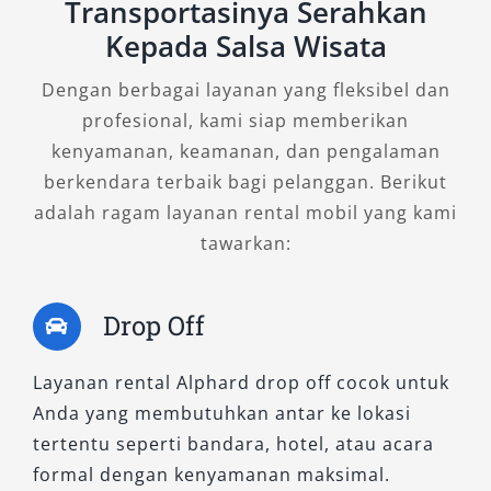
Transportasinya Serahkan
3. New Alphard 2.5 X CVT
Kepada Salsa Wisata
(Premium Color)
Dengan berbagai layanan yang fleksibel dan
Model ini menyuguhkan fitur mewah Alphard
profesional, kami siap memberikan
dengan harga yang lebih terjangkau.
kenyamanan, keamanan, dan pengalaman
Interiornya tetap dilengkapi AC triple zone,
berkendara terbaik bagi pelanggan. Berikut
power sliding door, serta konfigurasi jok
adalah ragam layanan rental mobil yang kami
nyaman untuk 7 penumpang. Menjadi favorit
tawarkan:
dalam layanan sewa mobil Alphard Tasikmalaya
untuk keperluan wisata keluarga atau acara
Drop Off
keluarga besar.
4. New Alphard 2.5 G CVT (Non-
Layanan rental Alphard drop off cocok untuk
Premium Color)
Anda yang membutuhkan antar ke lokasi
tertentu seperti bandara, hotel, atau acara
Tipe ini menyeimbangkan antara performa
formal dengan kenyamanan maksimal.