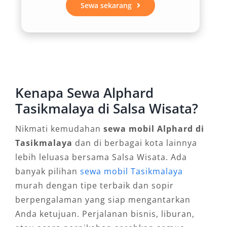
lebih berkelas dengan Alphard. Interior
Sewa sekarang
mewah, eksterior elegan warna hitam dan
putih, serta kesan eksklusif menjadikan rental
Alphard Tasikmalaya sebagai simbol
profesionalisme dan prestise.
3. Kepraktisan untuk Antar
Kenapa Sewa Alphard
Jemput Bandara dan Tamu VIP
Tasikmalaya di Salsa Wisata?
Nikmati kemudahan
sewa mobil Alphard di
Layanan antar jemput Bandara Kertajati dan
Tasikmalaya
dan di berbagai kota lainnya
Husein Sastranegara kini banyak menggunakan
lebih leluasa bersama Salsa Wisata. Ada
armada Alphard karena mampu memberikan
banyak pilihan
sewa mobil Tasikmalaya
pengalaman perjalanan yang aman, nyaman,
murah dengan tipe terbaik dan sopir
dan berkelas. Baik untuk tamu perusahaan,
berpengalaman yang siap mengantarkan
keluarga pejabat, maupun wisatawan eksklusif,
Anda ketujuan. Perjalanan bisnis, liburan,
sewa mobil Alphard Tasikmalaya menghadirkan