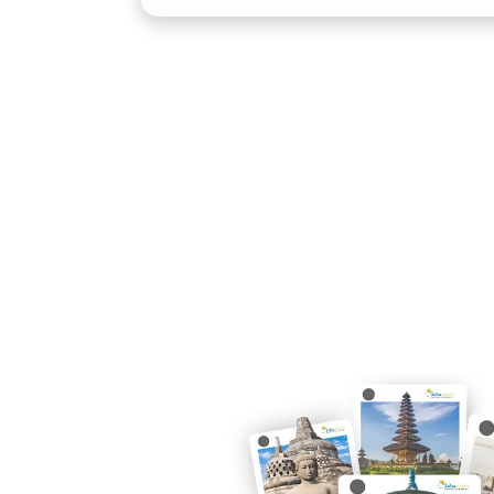
nyaman, baik untuk perjalanan bisnis 
Fortuner VRZ dan GR menambah sent
penumpang.
3. Kapasitas Besar untuk Romb
Dengan ruang kabin lega dan bagasi lu
mampu membawa banyak penumpang b
mengorbankan kenyamanan. Cocok unt
perjalanan dinas.
4. Fleksibilitas Layanan: Harian,
Penyedia rental Fortuner Ternate um
Fortuner harian dan bulanan, lengkap 
Fleksibilitas ini memudahkan pelangg