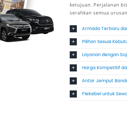
a panjang.
ketujuan. Perjalanan bi
serahkan semua urusan
 Kunci
Armada Terbaru da
anan, tersedia layanan Fortuner
mi rute di Ternate. Sementara bagi
Pilihan Sesuai Kebu
an lepas kunci menjadi solusi ideal.
Layanan dengan Sop
 Lebih
Harga Kompetitif d
, banyak penyedia menawarkan harga
Antar Jemput Banda
if. Pelanggan mendapatkan kendaraan
Fleksibel untuk Sew
remium yang sepadan dengan biayanya.
 kenyamanan premium, dan layanan
 adalah investasi terbaik untuk
alan lancar dan berkesan. Untuk