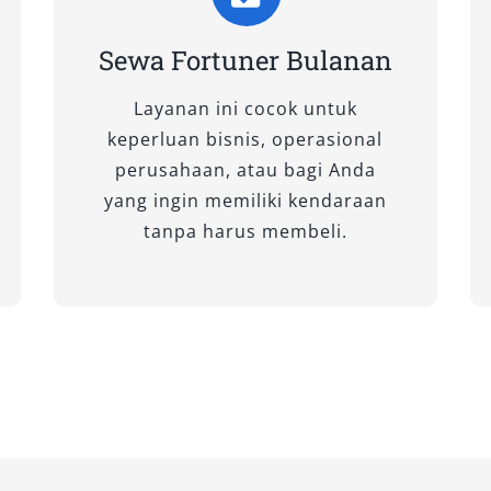
Sewa Fortuner Bulanan
sponsif dan halus, tipe ini pas
lam kota. Interior elegan dengan fitur
Layanan ini cocok untuk
, baik untuk sewa Fortuner dengan
keperluan bisnis, operasional
ci.
perusahaan, atau bagi Anda
yang ingin memiliki kendaraan
tanpa harus membeli.
SE
ntasi medan berat, varian ini
k traksi optimal. Sangat cocok untuk
rah pegunungan atau rute sulit.