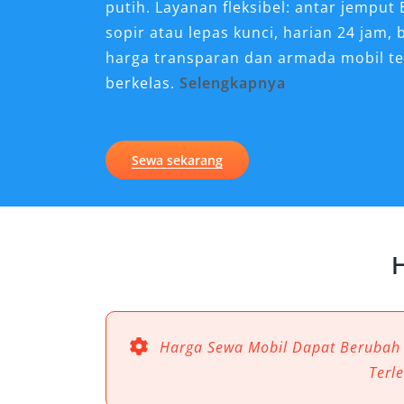
putih. Layanan fleksibel: antar jemput
sopir atau lepas kunci, harian 24 jam,
harga transparan dan armada mobil t
berkelas.
Selengkapnya
Kenapa Sewa Mobil Fortun
untuk Perjalanan di Ternat
Sewa sekarang
Ternate, dengan pesona alamnya yang 
berpasir putih hingga jalur pegunung
transportasi yang tidak hanya nyaman t
H
jalan. Sewa mobil Fortuner Ternate men
pebisnis, maupun penduduk lokal yan
keamanan, dan prestise dalam perjal
berkapasitas besar, Fortuner menggab
Harga Sewa Mobil Dapat Berubah
sehingga setiap perjalanan di Ternate,
Terl
kota, terasa lebih praktis dan menyen