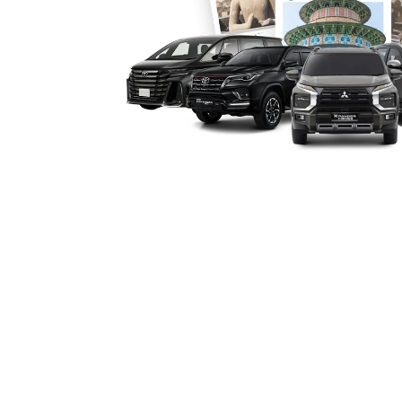
kebutuhan, baik singkat maupun jangk
5. Opsi Dengan Sopir atau Lepas
Bagi yang ingin fokus menikmati perjal
dengan sopir profesional yang memaha
yang ingin kebebasan berkendara, pilih
6. Harga Kompetitif dengan Nilai
Meskipun tergolong mobil SUV mewah
sewa Fortuner Ternate yang kompetit
berkualitas tinggi dengan fasilitas p
Dengan kombinasi performa tangguh,
fleksibel, sewa mobil Fortuner Ternate
memastikan perjalanan di Ternate berj