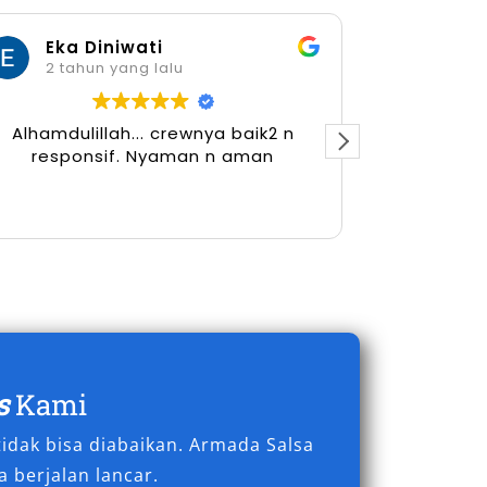
Eka Diniwati
Her
2 tahun yang lalu
2 tah
Alhamdulillah... crewnya baik2 n
responsif. Nyaman n aman
s
Kami
idak bisa diabaikan. Armada Salsa
 berjalan lancar.