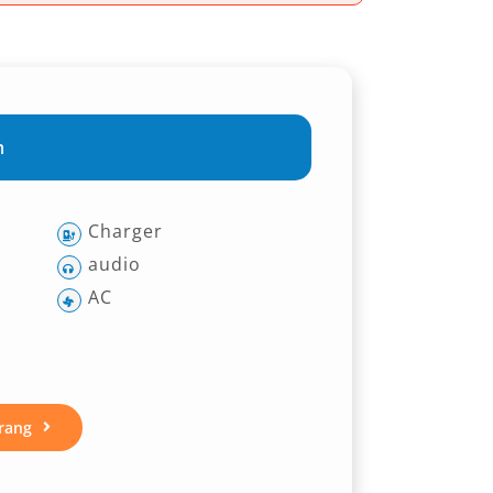
m
Charger
audio
AC
rang