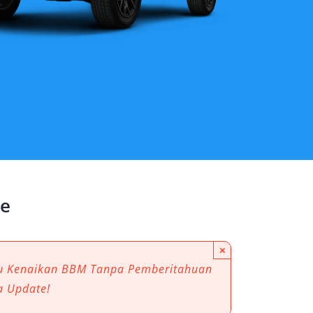
te
×
au Kenaikan BBM Tanpa Pemberitahuan
a Update!