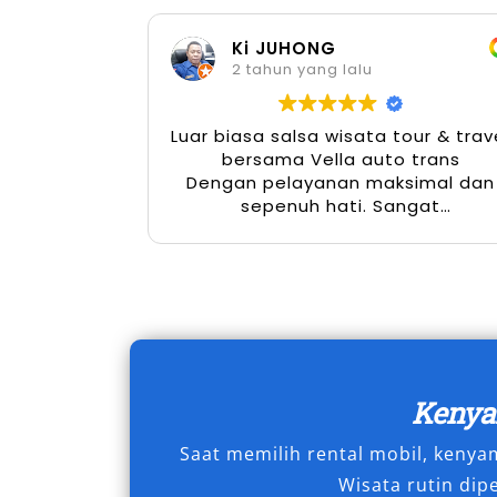
pengalaman berkendara yang aman, ny
Ki JUHONG
kebutuhan Anda pada penyedia
rental
2 tahun yang lalu
yang menawarkan armada terawat, laya
transparan.
Luar biasa salsa wisata tour & trav
bersama Vella auto trans
Tipe Mobil Fortuner yang 
Dengan pelayanan maksimal dan
sepenuh hati. Sangat
menyenangkan
Memilih tipe mobil Fortuner yang tep
Ternate dan sekitarnya menjadi lebih
kami terdiri dari berbagai varian Fortu
VRZ, SRZ, hingga GR, yang masing-mas
tersendiri. Baik untuk perjalanan bisni
ke luar kota, atau penjelajahan medan
Keny
terbaik sesuai kebutuhan.
Saat memilih rental mobil, keny
A. Tipe Fortuner 4×2
Wisata rutin dip