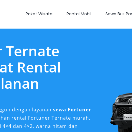
Paket Wisata
Rental Mobil
Sewa Bus Par
 Ternate
at Rental
ulanan
gguh dengan layanan
sewa Fortuner
lihan rental Fortuner Ternate murah,
si 4×4 dan 4×2, warna hitam dan