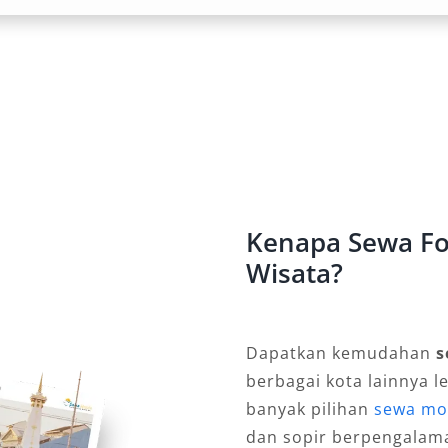
maupun liburan keluarga. Varian
uhan mewah yang memanjakan
ongan dan Barang
as, rental mobil Fortuner Ternate
eserta barang bawaan tanpa
uk rombongan wisata atau
Kenapa Sewa For
Wisata?
 Bulanan, dan Ke Luar Kota
Dapatkan kemudahan
s
umnya menawarkan paket booking
berbagai kota lainnya l
dengan opsi perjalanan ke luar kota.
banyak pilihan
sewa mob
an menyesuaikan layanan sesuai
dan sopir berpengalam