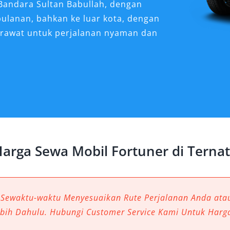
 Bandara Sultan Babullah, dengan
 bulanan, bahkan ke luar kota, dengan
erawat untuk perjalanan nyaman dan
er Sangat Dibutuhkan
e?
menakjubkan mulai dari pantai
an yang menantang, menuntut
etapi juga andal di berbagai kondisi
arga Sewa Mobil Fortuner di Terna
jadi pilihan ideal bagi wisatawan,
g menginginkan kenyamanan,
anan. Sebagai mobil SUV mewah
ungkan gaya, tenaga, dan teknologi,
 Sewaktu-waktu Menyesuaikan Rute Perjalanan Anda at
 baik ke pusat kota maupun ke luar
ebih Dahulu. Hubungi Customer Service Kami Untuk Harg
angkan.