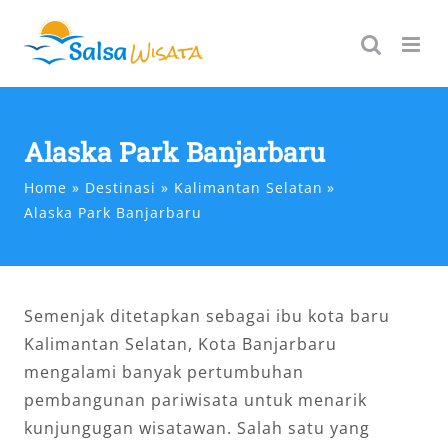
Skip
to
content
Alaska Park Banjarbaru
Home
Destinasi
Kalimantan Selatan
Alaska Park Banjarbaru
Semenjak ditetapkan sebagai ibu kota baru
Kalimantan Selatan, Kota Banjarbaru
mengalami banyak pertumbuhan
pembangunan pariwisata untuk menarik
kunjungugan wisatawan. Salah satu yang