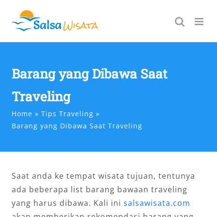
Skip
to
content
Barang yang Dibawa Saat
Traveling
Home
Tips Traveling
Barang yang Dibawa Saat Traveling
Saat anda ke tempat wisata tujuan, tentunya
ada beberapa list barang bawaan traveling
yang harus dibawa. Kali ini
salsawisata.com
akan memberikan rekomendasi barang yang