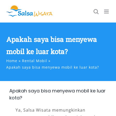
Skip
to
content
Apakah saya bisa menyewa
mobil ke luar kota?
Home
Rental Mobil
Apakah saya bisa menyewa mobil ke luar kota?
Apakah saya bisa menyewa mobil ke luar
kota?
Ya, Salsa Wisata memungkinkan