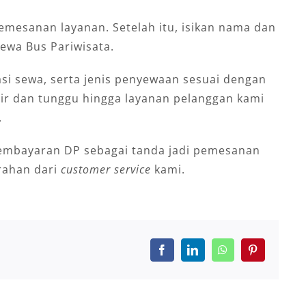
emesanan layanan. Setelah itu, isikan nama dan
ewa Bus Pariwisata.
asi sewa, serta jenis penyewaan sesuai dengan
ulir dan tunggu hingga layanan pelanggan kami
.
embayaran DP sebagai tanda jadi pemesanan
arahan dari
customer service
kami.
Facebook
LinkedIn
WhatsApp
Pinterest