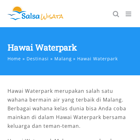
Skip
to
content
Hawai Waterpark
Home
Destinasi
Malang
Hawai Waterpark
Hawai Waterpark merupakan salah satu
wahana bermain air yang terbaik di Malang.
Berbagai wahana kelas dunia bisa Anda coba
mainkan di dalam Hawai Waterpark bersama
keluarga dan teman-teman.