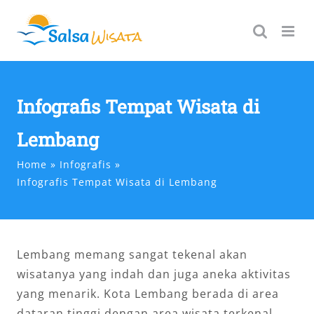
Skip
to
content
Infografis Tempat Wisata di
Lembang
Home
Infografis
Infografis Tempat Wisata di Lembang
Lembang memang sangat tekenal akan
wisatanya yang indah dan juga aneka aktivitas
yang menarik. Kota Lembang berada di area
dataran tinggi dengan area wisata terkenal