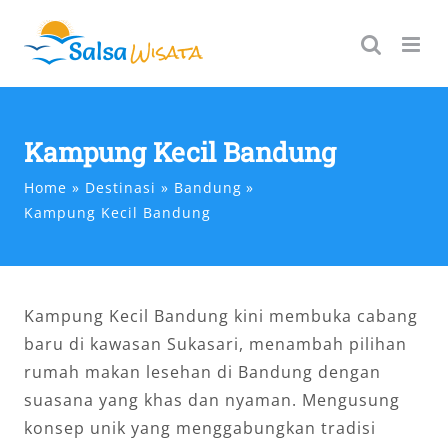
Skip
to
content
Kampung Kecil Bandung
Home
Destinasi
Bandung
Kampung Kecil Bandung
Kampung Kecil Bandung kini membuka cabang
baru di kawasan Sukasari, menambah pilihan
rumah makan lesehan di Bandung dengan
suasana yang khas dan nyaman. Mengusung
konsep unik yang menggabungkan tradisi