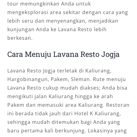
tour memungkinkan Anda untuk
mengeksplorasi area sekitar dengan cara yang
lebih seru dan menyenangkan, menjadikan
kunjungan Anda ke Lavana Resto lebih
berkesan.
Cara Menuju Lavana Resto Jogja
Lavana Resto Jogja terletak di Kaliurang,
Hargobinangun, Pakem, Sleman. Rute menuju
Lavana Resto cukup mudah diakses; Anda bisa
mengikuti jalan Kaliurang hingga ke arah
Pakem dan memasuki area Kaliurang. Restoran
ini berada tidak jauh dari Hotel K Kaliurang,
sehingga mudah ditemukan bagi Anda yang
baru pertama kali berkunjung. Lokasinya yang