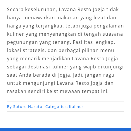
Secara keseluruhan, Lavana Resto Jogja tidak
hanya menawarkan makanan yang lezat dan
harga yang terjangkau, tetapi juga pengalaman
kuliner yang menyenangkan di tengah suasana
pegunungan yang tenang. Fasilitas lengkap,
lokasi strategis, dan berbagai pilihan menu
yang menarik menjadikan Lavana Resto Jogja
sebagai destinasi kuliner yang wajib dikunjungi
saat Anda berada di Jogja. Jadi, jangan ragu
untuk mengunjungi Lavana Resto Jogja dan
rasakan sendiri keistimewaan tempat ini.
By
Sutoro Naruto
Categories:
Kuliner