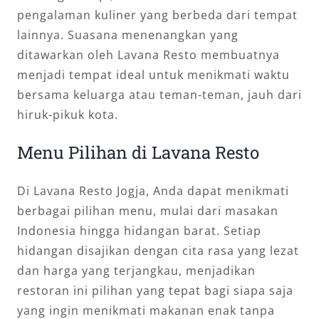
pengalaman kuliner yang berbeda dari tempat
lainnya. Suasana menenangkan yang
ditawarkan oleh Lavana Resto membuatnya
menjadi tempat ideal untuk menikmati waktu
bersama keluarga atau teman-teman, jauh dari
hiruk-pikuk kota.
Menu Pilihan di Lavana Resto
Di Lavana Resto Jogja, Anda dapat menikmati
berbagai pilihan menu, mulai dari masakan
Indonesia hingga hidangan barat. Setiap
hidangan disajikan dengan cita rasa yang lezat
dan harga yang terjangkau, menjadikan
restoran ini pilihan yang tepat bagi siapa saja
yang ingin menikmati makanan enak tanpa