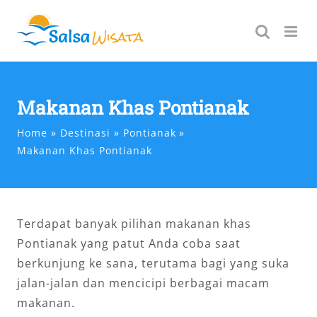
Skip
to
content
Makanan Khas Pontianak
Home
Destinasi
Pontianak
Makanan Khas Pontianak
Terdapat banyak pilihan makanan khas
Pontianak yang patut Anda coba saat
berkunjung ke sana, terutama bagi yang suka
jalan-jalan dan mencicipi berbagai macam
makanan.