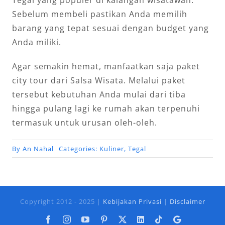
Sebelum membeli pastikan Anda memilih
barang yang tepat sesuai dengan budget yang
Anda miliki.
Agar semakin hemat, manfaatkan saja paket
city tour dari Salsa Wisata. Melalui paket
tersebut kebutuhan Anda mulai dari tiba
hingga pulang lagi ke rumah akan terpenuhi
termasuk untuk urusan oleh-oleh.
By
An Nahal
Categories:
Kuliner
,
Tegal
Copyright 2012 - 2025 |
Kebijakan Privasi
|
Disclaimer
Facebook
Instagram
YouTube
Pinterest
X
LinkedIn
Tiktok
Google