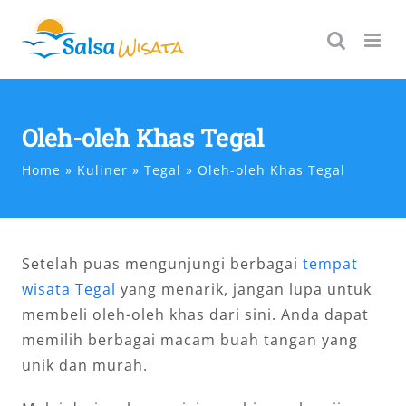
Skip
to
content
Oleh-oleh Khas Tegal
Home
Kuliner
Tegal
Oleh-oleh Khas Tegal
Setelah puas mengunjungi berbagai
tempat
wisata Tegal
yang menarik, jangan lupa untuk
membeli oleh-oleh khas dari sini. Anda dapat
memilih berbagai macam buah tangan yang
unik dan murah.