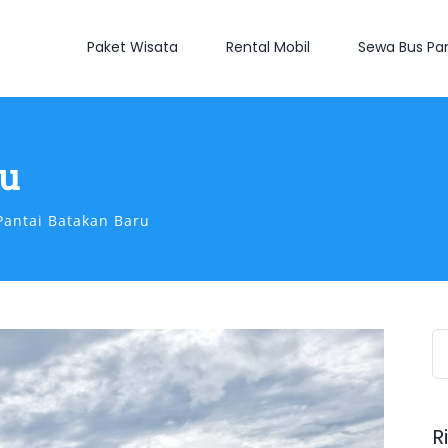
Paket Wisata
Rental Mobil
Sewa Bus Par
ru
Pantai Batakan Baru
S
fo
R