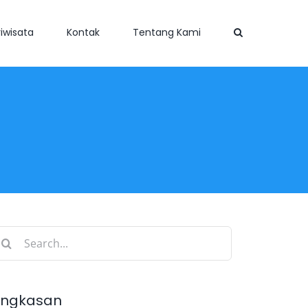
iwisata
Kontak
Tentang Kami
earch
r:
ingkasan