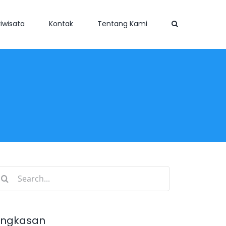
iwisata
Kontak
Tentang Kami
earch
r:
ingkasan