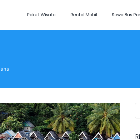
Paket Wisata
Rental Mobil
Sewa Bus Par
wana
S
fo
R