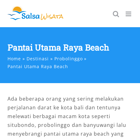
Skip
to
content
Pantai Utama Raya Beach
Home
Destinasi
Probolinggo
Pantai Utama Raya Beach
Ada beberapa orang yang sering melakukan
perjalanan darat ke kota bali dan tentunya
melewati berbagai macam kota seperti
situbondo, probolinggo dan banyuwangi lalu
menyebrangi pantai utama raya beach yang