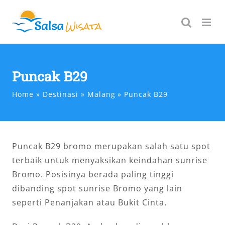
Skip
to
content
Puncak B29
Home
Destinasi
Malang
Puncak B29
Puncak B29 bromo merupakan salah satu spot
terbaik untuk menyaksikan keindahan sunrise
Bromo. Posisinya berada paling tinggi
dibanding spot sunrise Bromo yang lain
seperti Penanjakan atau Bukit Cinta.