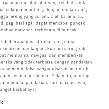
rjalanan melalui jalur yang telah ditandai
ikenal cukup menantang, dengan medan yang
ingga lereng yang curam. Oleh karena itu,
di pagi hari agar dapat mencapai puncak
ndahan matahari terbenam di puncak.
ti beberapa pos istirahat yang dapat
ikmati pemandangan. Rute ini sering kali
apat membantu navigasi dan memberikan
 mereka yang tidak terbiasa dengan pendakian
asa pemandu lokal sangat disarankan untuk
an selama perjalanan. Selain itu, penting
lum memulai pendakian, karena cuaca yang
sangat berbahaya.
uk