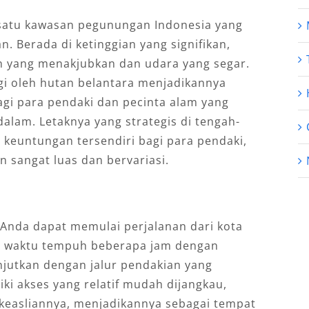
h satu kawasan pegunungan Indonesia yang
. Berada di ketinggian yang signifikan,
 yang menakjubkan dan udara yang segar.
ngi oleh hutan belantara menjadikannya
bagi para pendaki dan pecinta alam yang
lam. Letaknya yang strategis di tengah-
keuntungan tersendiri bagi para pendaki,
sangat luas dan bervariasi.
Anda dapat memulai perjalanan dari kota
 waktu tempuh beberapa jam dengan
anjutkan dengan jalur pendakian yang
ki akses yang relatif mudah dijangkau,
keasliannya, menjadikannya sebagai tempat