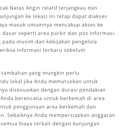
ak Natas Angin relatif terjangkau dan
jungan ke lokasi ini tetap dapat diakses
Biaya masuk umumnya mencakup akses ke
as dasar seperti area parkir dan pos informasi.
ng pada musim dan kebijakan pengelola
eriksa informasi terbaru sebelum
ya tambahan yang mungkin perlu
ndu lokal jika Anda memutuskan untuk
anya disesuaikan dengan durasi pendakian
ka Anda berencana untuk berkemah di area
 untuk penggunaan area berkemah dan
an. Sebaiknya Anda mempersiapkan anggaran
semua biaya terkait dengan kunjungan