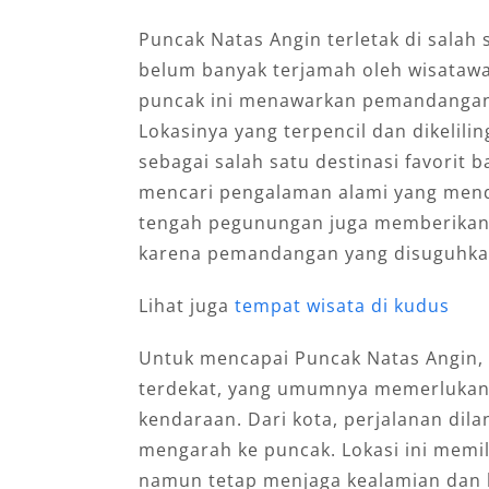
Puncak Natas Angin terletak di sala
belum banyak terjamah oleh wisatawan
puncak ini menawarkan pemandangan
Lokasinya yang terpencil dan dikelili
sebagai salah satu destinasi favorit 
mencari pengalaman alami yang menda
tengah pegunungan juga memberikan 
karena pemandangan yang disuguhkan 
Lihat juga
tempat wisata di kudus
Untuk mencapai Puncak Natas Angin, 
terdekat, yang umumnya memerlukan
kendaraan. Dari kota, perjalanan dil
mengarah ke puncak. Lokasi ini memili
namun tetap menjaga kealamian dan 