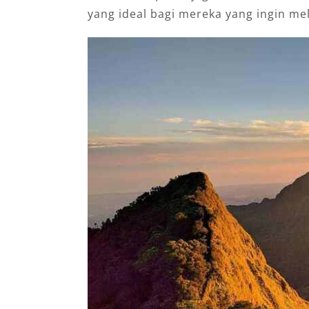
yang ideal bagi mereka yang ingin mel