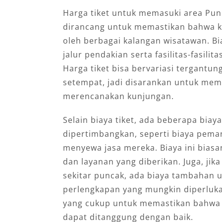
Harga tiket untuk memasuki area Punc
dirancang untuk memastikan bahwa kun
oleh berbagai kalangan wisatawan. 
jalur pendakian serta fasilitas-fasilit
Harga tiket bisa bervariasi tergantu
setempat, jadi disarankan untuk mem
merencanakan kunjungan.
Selain biaya tiket, ada beberapa bia
dipertimbangkan, seperti biaya pema
menyewa jasa mereka. Biaya ini bias
dan layanan yang diberikan. Juga, ji
sekitar puncak, ada biaya tambahan
perlengkapan yang mungkin diperluk
yang cukup untuk memastikan bahwa 
dapat ditanggung dengan baik.