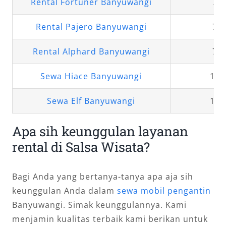
Rental Fortuner Banyuwangi
7 s
Rental Pajero Banyuwangi
7 s
Rental Alphard Banyuwangi
7 s
Sewa Hiace Banyuwangi
15 
Sewa Elf Banyuwangi
19 
Apa sih keunggulan layanan
rental di Salsa Wisata?
Bagi Anda yang bertanya-tanya apa aja sih
keunggulan Anda dalam
sewa mobil pengantin
Banyuwangi. Simak keunggulannya. Kami
menjamin kualitas terbaik kami berikan untuk