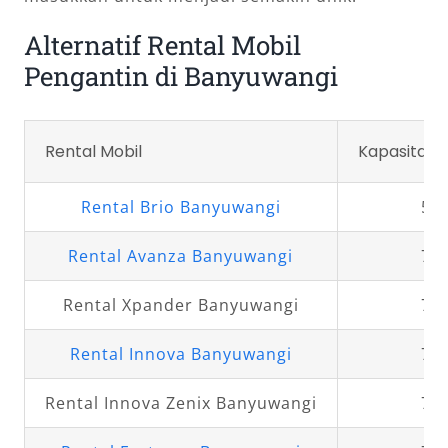
Alternatif Rental Mobil
Pengantin di Banyuwangi
Rental Mobil
Kapasitas
Rental Brio Banyuwangi
5 s
Rental Avanza Banyuwangi
7 s
Rental Xpander Banyuwangi
7 s
Rental Innova Banyuwangi
7 s
Rental Innova Zenix Banyuwangi
7 s