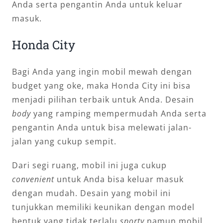
Anda serta pengantin Anda untuk keluar
masuk.
Honda City
Bagi Anda yang ingin mobil mewah dengan
budget yang oke, maka Honda City ini bisa
menjadi pilihan terbaik untuk Anda. Desain
body
yang ramping mempermudah Anda serta
pengantin Anda untuk bisa melewati jalan-
jalan yang cukup sempit.
Dari segi ruang, mobil ini juga cukup
convenient
untuk Anda bisa keluar masuk
dengan mudah. Desain yang mobil ini
tunjukkan memiliki keunikan dengan model
bentuk yang tidak terlalu
sporty
namun mobil