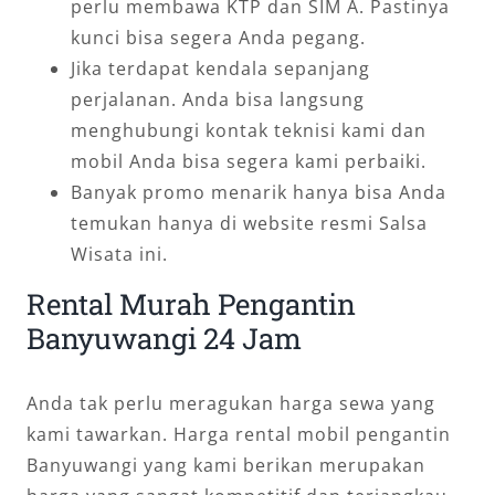
perlu membawa KTP dan SIM A. Pastinya
kunci bisa segera Anda pegang.
Jika terdapat kendala sepanjang
perjalanan. Anda bisa langsung
menghubungi kontak teknisi kami dan
mobil Anda bisa segera kami perbaiki.
Banyak promo menarik hanya bisa Anda
temukan hanya di website resmi Salsa
Wisata ini.
Rental Murah Pengantin
Banyuwangi 24 Jam
Anda tak perlu meragukan harga sewa yang
kami tawarkan. Harga rental mobil pengantin
Banyuwangi yang kami berikan merupakan