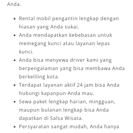
Anda.
Rental mobil pengantin lengkap dengan
hiasan yang Anda sukai.
Anda mendapatkan kebebasan untuk
memegang kunci atau layanan lepas
kunci.
Anda bisa menyewa driver kami yang
berpengalaman yang bisa membawa Anda
berkeliling kota.
Terdapat layanan aktif 24 jam bisa Anda
hubungi kapanpun Anda mau.
Sewa paket lengkap harian, mingguan,
maupun bulanan lengkap bisa Anda
dapatkan di Salsa Wisata.
Persyaratan sangat mudah, Anda hanya