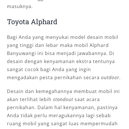
masuknya.
Toyota Alphard
Bagi Anda yang menyukai model desain mobil
yang tinggi dan lebar maka mobil Alphard
Banyuwangi ini bisa menjadi jawabannya. Di
desain dengan kenyamanan ekstra tentunya
sangat cocok bagi Anda yang ingin
mengadakan pesta pernikahan secara
outdoor
.
Desain dan kemegahannya membuat mobil ini
akan terlihat lebih
standout
saat acara
pernikahan. Dalam hal kenyamanan, pastinya
Anda tidak perlu meragukannya lagi sebab
ruang mobil yang sangat luas mempermudah