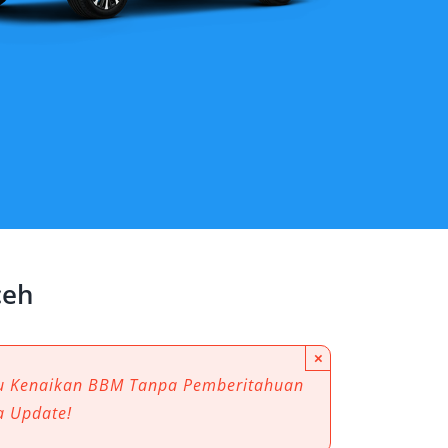
ceh
×
au Kenaikan BBM Tanpa Pemberitahuan
a Update!