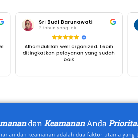
tu dan Energi
Sri Budi Barunawati
gat dinamis, terutama saat ada
2 tahun yang lalu
Banda Aceh, pelanggan dapat
rlu khawatir soal parkir, arah jalan,
el
Alhamdulillah well organized. Lebih
menggunakan layanan dengan sopir
ditingkatkan pelayanan yang sudah
enjadi lebih santai dan produktif—
baik
unjungan pribadi.
an dan Mewah di Banda
a Aceh bukan hanya soal kendaraan
 pengalaman perjalanan terbaik
amanan
dan
Keamanan
Anda
Priorita
i waktu, dan ekspektasi pelanggan.
amanan dan keamanan adalah dua faktor utama yang t
, agenda bisnis, atau momen istimewa,