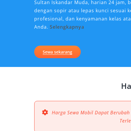
Sultan Iskandar Muda, harian 24 jam, b
dengan sopir atau lepas kunci sesuai 
profesional, dan kenyamanan kelas ata
Anda.
Selengkapnya
Kenapa Sewa Mobil Alphar
untuk Perjalanan di Banda
Sewa sekarang
Banda Aceh, sebagai gerbang barat I
sejarah dan budaya yang memikat, tap
bisnis dan wisata yang berkelas. Dala
Ha
transportasi yang mampu memberikan
keharusan. Tak heran jika sewa mobil 
oleh kalangan profesional, pelancong,
mengutamakan kualitas dan kenyamanan
Harga Sewa Mobil Dapat Berubah
Terl
1. Kenyamanan Kelas Premiu