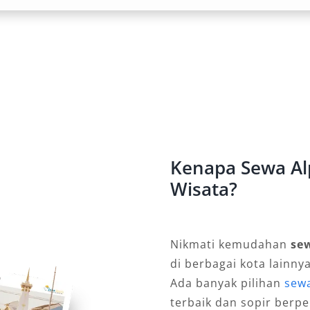
si eksklusif untuk keperluan
al
da Aceh secara tidak langsung
stise. Penampilan eksteriornya yang
lamnya menjadikan Alphard bukan
ri representasi citra diri. Oleh
Kenapa Sewa Al
un penyelenggara acara besar di
Wisata?
agai sarana mobilitas tamu-tamu
Nikmati kemudahan
se
atif dan Efisien
di berbagai kota lainny
Ada banyak pilihan
sew
ini tersedia dalam berbagai opsi:
terbaik dan sopir ber
ta dengan sopir atau lepas kunci. Hal