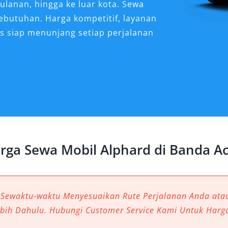
ulanan, hingga ke luar kota. Sewa
kebutuhan. Harga kompetitif, layanan
s siap menunjang setiap perjalanan
d Sangat Dibutuhkan
 Aceh?
ndonesia, bukan hanya menyimpan
i juga menyuguhkan perjalanan
m konteks ini, memilih moda
rga Sewa Mobil Alphard di Banda A
 kenyamanan maksimal menjadi
Alphard Banda Aceh semakin dicari
 hingga tamu penting yang
 selama berada di kota ini.
 Sewaktu-waktu Menyesuaikan Rute Perjalanan Anda at
ebih Dahulu. Hubungi Customer Service Kami Untuk Harg
m di Tengah Perjalanan