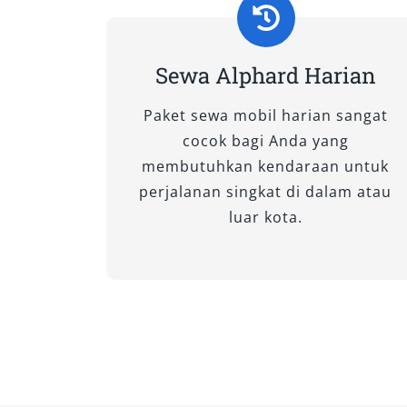
disewa yang kami sediakan—masing-ma
1. New Alphard 2.5 Hybrid C
Sewa Alphard Harian
Varian ini merupakan lini terbaru dari
Paket sewa mobil harian sangat
dalam balutan warna premium seperti 
cocok bagi Anda yang
Pearl yang memperkuat kesan eksklusif
membutuhkan kendaraan untuk
efisien dan ramah lingkungan, tipe ini
perjalanan singkat di dalam atau
menginginkan sewa mobil Alphard ter
luar kota.
hemat BBM. Fitur kenyamanan kelas atas
panoramic roof, dan sistem keselamat
menjadikannya cocok untuk eksekutif 
2. New Alphard 2.5 Hybrid G
Jika Anda menginginkan fitur hybrid n
varian G ini menjadi pilihan rasional.