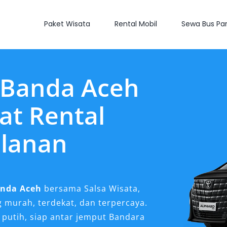
Paket Wisata
Rental Mobil
Sewa Bus Par
 Banda Aceh
at Rental
ulanan
anda Aceh
bersama Salsa Wisata,
g murah, terdekat, dan terpercaya.
 putih, siap antar jemput Bandara