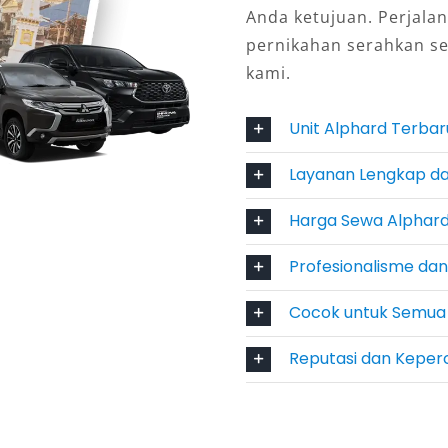
Anda ketujuan. Perjalan
kan kebutuhan secara fleksibel,
pernikahan serahkan s
Fitur seperti layanan antar-jemput
kami.
sus juga memperkuat keunggulan
ard Banda Aceh terpercaya.
Unit Alphard Terba
 dan Aman untuk Jarak
Layanan Lengkap da
Harga Sewa Alphard
spensi yang stabil, Alphard sangat
Profesionalisme da
 wisata ke destinasi alam di sekitar
Lamno. Keamanan pun jadi prioritas,
Cocok untuk Semua
i fitur keselamatan aktif dan pasif,
Reputasi dan Kepe
lama perjalanan. Bagi mereka yang
 tanpa kompromi soal kenyamanan,
i jawaban tepat.