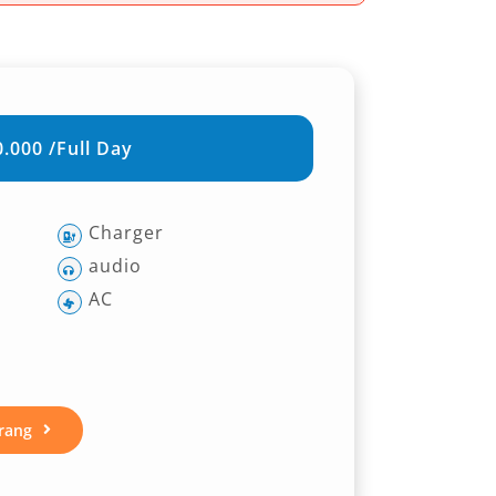
.000 /Full Day
Charger
audio
AC
rang