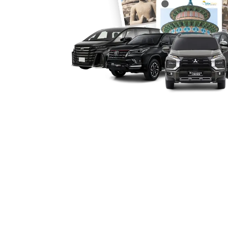
ini memungkinkan pelanggan menyesuai
tanpa mengorbankan kualitas layanan. 
ke hotel, bandara, maupun lokasi khu
yang ditawarkan penyedia rental Alph
5. Performa Mesin Tangguh
Jauh
Dengan mesin bertenaga dan sistem su
ideal untuk perjalanan lintas kota atau
Aceh, seperti Sabang, Takengon, atau 
karena kendaraan ini dilengkapi berbaga
sehingga penumpang merasa tenang se
ingin mengeksplorasi keindahan Aceh
sewa mobil Alphard Banda Aceh menjad