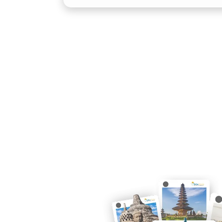
wisatawan yang memerlukan transporta
protokoler maupun liburan elegan.
3. Citra Elegan dan Profesion
Menggunakan rental mobil Alphard Ban
mencerminkan profesionalisme dan pre
mewah serta fitur-fitur canggih di da
hanya kendaraan biasa, tetapi bagian da
karena itu, banyak pelaku bisnis maup
Banda Aceh memilih kendaraan ini seb
penting mereka.
4. Pilihan Layanan yang Vari
Layanan sewa Alphard Banda Aceh saat 
harian, mingguan, bahkan bulanan, ser