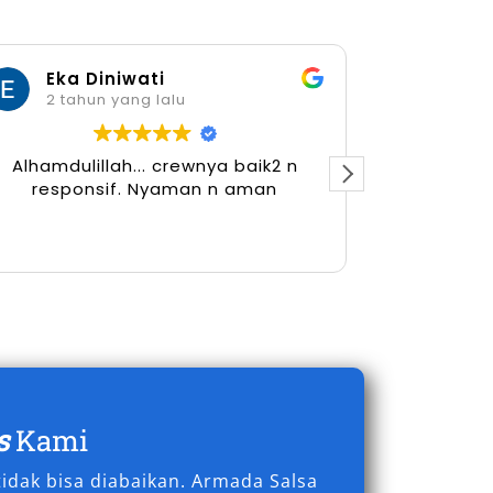
Eka Diniwati
Her
2 tahun yang lalu
2 tah
Alhamdulillah... crewnya baik2 n
responsif. Nyaman n aman
s
Kami
idak bisa diabaikan. Armada Salsa