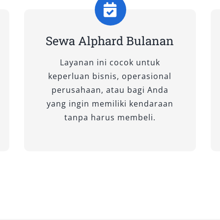
sing dengan keunggulan tersendiri.
VT (Premium Color)
Sewa Alphard Bulanan
 Alphard generasi keempat, hadir
Layanan ini cocok untuk
Precious Metal atau Platinum White
keperluan bisnis, operasional
. Dilengkapi mesin hybrid 2.5L yang
perusahaan, atau bagi Anda
 ideal bagi pengguna yang
yang ingin memiliki kendaraan
baru dengan performa halus dan
tanpa harus membeli.
 seperti captain seat elektrik,
an Toyota Safety Sense
dan tamu VIP.
 CVT (Non-Premium Color)
amun dengan harga lebih bersahabat,
 Meski tanpa warna premium, kualitas