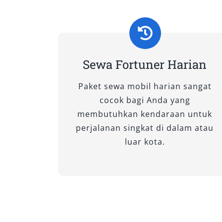
berbagai varian Toyota Fortuner—seb
terbukti unggul di medan perkotaan ma
Besar, Sabang, dan Lhokseumawe. Beriku
yang bisa Anda sewa sesuai kebutuhan
Sewa Fortuner Harian
A. Tipe Fortuner 4×2
Paket sewa mobil harian sangat
1. Fortuner 2.4 G 4×2 A/T
cocok bagi Anda yang
membutuhkan kendaraan untuk
Varian ini menawarkan keseimbangan a
perjalanan singkat di dalam atau
Ditenagai mesin diesel 2.393 cc, Fort
luar kota.
di jalan raya dengan konsumsi bahan ba
dilengkapi AC digital dan head unit to
bisnis atau antar kota yang memerlukan
mengorbankan kenyamanan.