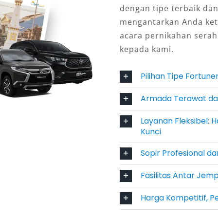
dengan tipe terbaik da
mengantarkan Anda ketuj
acara pernikahan sera
rian, Bulanan, dengan Sopir
kepada kami.
Pilihan Tipe Fortun
Salsa Wisata hadir dengan
 opsi sewa Fortuner harian 24 jam,
Armada Terawat dan
ci sesuai kebutuhan. Bagi pelaku
Layanan Fleksibel: H
fisiensi, pilihan lepas kunci sangat
Kunci
perjalanan korporat, layanan dengan
da dengan standar layanan tinggi.
Sopir Profesional d
ndara dan Lokasi Strategis
Fasilitas Antar Jem
Harga Kompetitif, P
ebutuhan utama. Dengan opsi antar
tasiun, hotel, atau lokasi