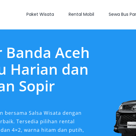
Paket Wisata
Rental Mobil
Sewa Bus Par
r Banda Aceh
u Harian dan
an Sopir
n bersama Salsa Wisata dengan
rbaik. Tersedia pilihan rental
 dan 4×2, warna hitam dan putih,