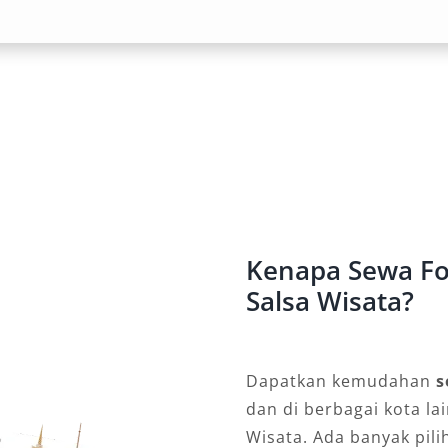
ing dalam perjalanan jauh atau
ner tak hanya hadir dalam ruang kaki
uran suhu otomatis, kursi empuk
n modern. Baik tipe GR maupun VRZ,
erjalanan bisnis, wisata, hingga
Fortuner, Anda dan rombongan bisa
 yang berlebihan.
an Tol dan Perjalanan
Kenapa Sewa Fo
Salsa Wisata?
 tol yang stabil dan bertenaga.
amun bertenaga besar, Fortuner
Dapatkan kemudahan
s
ng responsif di berbagai kecepatan.
dan di berbagai kota la
ke luar kota seperti menuju Sabang,
Wisata. Ada banyak pil
enawarkan keandalan tinggi dalam