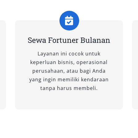
uah mobil SUV premium yang telah
upun jalur luar kota seperti Aceh
t ini tipe-tipe Fortuner terbaik
:
Sewa Fortuner Bulanan
Layanan ini cocok untuk
keperluan bisnis, operasional
perusahaan, atau bagi Anda
ntara efisiensi dan kenyamanan.
yang ingin memiliki kendaraan
uner 2.4 G memberikan performa stabil
tanpa harus membeli.
kar yang irit. Interiornya nyaman,
uchscreen, ideal untuk perjalanan
 efisiensi tinggi tanpa