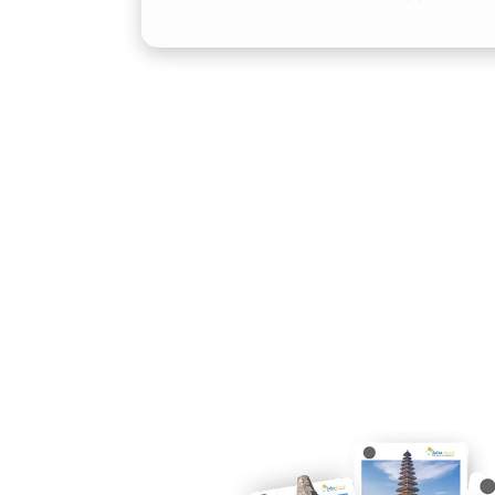
Faktor kenyamanan menjadi aspek pent
padat jadwal. Kenyamanan kabin Fortu
yang lega, tetapi juga melalui pengat
berbahan premium, dan sistem hibura
semuanya dirancang untuk menunjang p
keperluan keluarga. Dengan menyewa 
menikmati perjalanan tanpa rasa lelah
3. Performa Andal untuk Jal
Antarkota
Fortuner dikenal dengan performa jalan
Ditenagai mesin diesel yang efisien n
memberikan pengalaman berkendara ya
Bagi yang ingin melakukan perjalanan 
Meulaboh, atau Takengon, mobil ini m