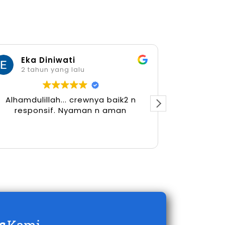
Eka Diniwati
Her
2 tahun yang lalu
2 tah
Alhamdulillah... crewnya baik2 n
responsif. Nyaman n aman
s
Kami