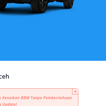
ceh
×
au Kenaikan BBM Tanpa Pemberitahuan
a Update!