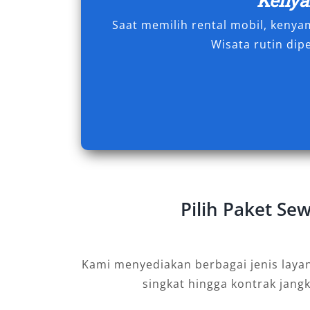
Saat memilih rental mobil, keny
Dalam perjalanan bisnis, wisata kelua
Wisata rutin dip
Aceh, memilih kendaraan yang tepat a
perjalanan Anda. Sewa mobil Fortuner
kenyamanan dan prestise, tetapi juga 
di setiap kondisi jalan. Jika Anda me
Banda Aceh
dengan pilihan harian 24 
lepas kunci, Salsa Wisata adalah mitra
Tipe Mobil Fortuner yang
Aceh
Pilih Paket Se
Memilih kendaraan yang tepat untuk per
atau dinas luar kota bukan hanya soal 
Kami menyediakan berbagai jenis laya
soal kenyamanan, performa, dan keanda
singkat hingga kontrak jang
memahami kebutuhan mobilitas Anda,