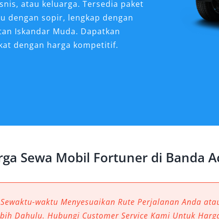
snis, atau keluarga. Tersedia paket
tau dengan sopir, lengkap dengan
ltan Iskandar Muda. Dapatkan
kat dengan harga kompetitif.
er Sangat Dibutuhkan
 Aceh?
 ujung barat Indonesia, menawarkan
 geliat ekonomi, dan medan
awan, pelaku usaha, atau instansi
rga Sewa Mobil Fortuner di Banda A
memilih kendaraan yang tangguh
Dalam konteks ini, sewa mobil
yang sangat dibutuhkan—bukan hanya
i juga karena ketangguhan dan
 Sewaktu-waktu Menyesuaikan Rute Perjalanan Anda at
ebih Dahulu. Hubungi Customer Service Kami Untuk Harg