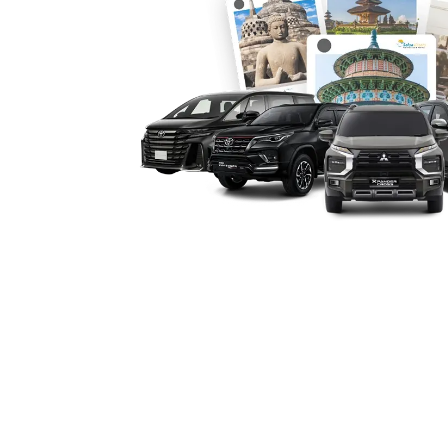
hal efisiensi dan keamanan.
4. Fleksibilitas Layanan: Ha
atau Lepas Kunci
Layanan sewa Fortuner Banda Aceh di 
fleksibilitas penuh. Anda bisa memilih
bulanan, dengan sopir, atau lepas kun
bisnis yang membutuhkan privasi atau e
ideal. Sementara untuk tamu VIP atau 
sopir profesional siap mendampingi An
5. Fasilitas Antar Jemput Ba
Mobilitas cepat sering kali menjadi k
jemput Bandara Sultan Iskandar Muda, s