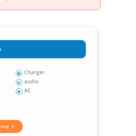
m
Charger
audio
AC
rang